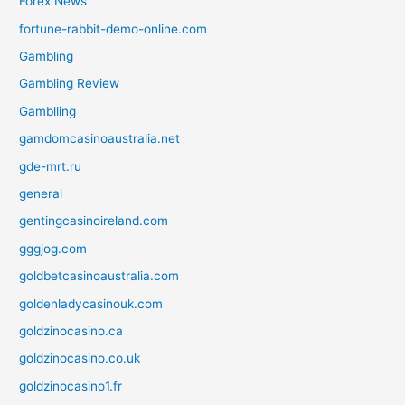
Forex News
fortune-rabbit-demo-online.com
Gambling
Gambling Review
Gamblling
gamdomcasinoaustralia.net
gde-mrt.ru
general
gentingcasinoireland.com
gggjog.com
goldbetcasinoaustralia.com
goldenladycasinouk.com
goldzinocasino.ca
goldzinocasino.co.uk
goldzinocasino1.fr