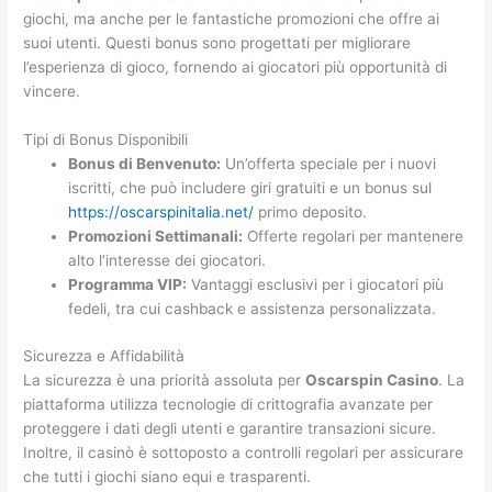
giochi, ma anche per le fantastiche promozioni che offre ai
suoi utenti. Questi bonus sono progettati per migliorare
l’esperienza di gioco, fornendo ai giocatori più opportunità di
vincere.
Tipi di Bonus Disponibili
Bonus di Benvenuto:
Un’offerta speciale per i nuovi
iscritti, che può includere giri gratuiti e un bonus sul
https://oscarspinitalia.net/
primo deposito.
Promozioni Settimanali:
Offerte regolari per mantenere
alto l’interesse dei giocatori.
Programma VIP:
Vantaggi esclusivi per i giocatori più
fedeli, tra cui cashback e assistenza personalizzata.
Sicurezza e Affidabilità
La sicurezza è una priorità assoluta per
Oscarspin Casino
. La
piattaforma utilizza tecnologie di crittografia avanzate per
proteggere i dati degli utenti e garantire transazioni sicure.
Inoltre, il casinò è sottoposto a controlli regolari per assicurare
che tutti i giochi siano equi e trasparenti.