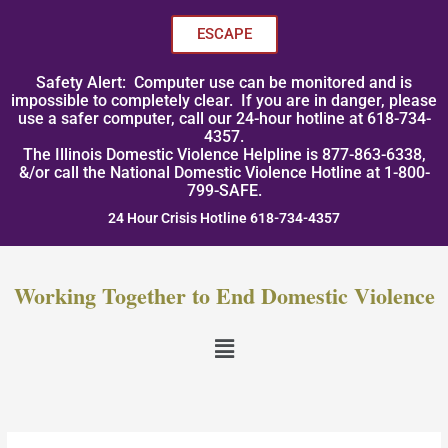
Skip
to
ESCAPE
content
Safety Alert: Computer use can be monitored and is
impossible to completely clear. If you are in danger, please
use a safer computer, call our 24-hour hotline at 618-734-
4357.
The Illinois Domestic Violence Helpline is 877-863-6338,
&/or call the National Domestic Violence Hotline at 1-800-
799-SAFE.
24 Hour Crisis Hotline 618-734-4357
Working Together to End Domestic Violence
Menu