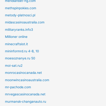
meridianbet-ng.com
methspinpokies.com
metody-platnosci.pl
midascasinoaustralia.com
militaryranks.info3
Millioner online
minecraftslot.it
mininformrd.ru 4-8, 10
moesoznanye.ru 50
moi-sat.ru2
monrocasinocanada.net
moonwincasinoaustralia.com
mr-pachode.com
mrvegascasinocanada.net
murmansk-changanauto.ru