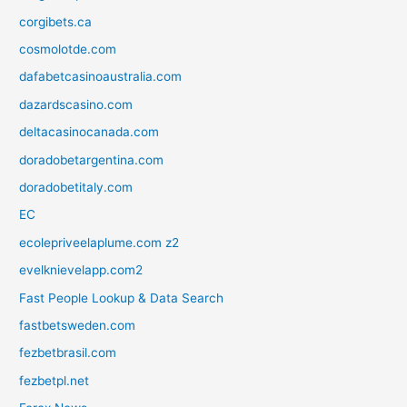
corgibets.ca
cosmolotde.com
dafabetcasinoaustralia.com
dazardscasino.com
deltacasinocanada.com
doradobetargentina.com
doradobetitaly.com
EC
ecolepriveelaplume.com z2
evelknievelapp.com2
Fast People Lookup & Data Search
fastbetsweden.com
fezbetbrasil.com
fezbetpl.net