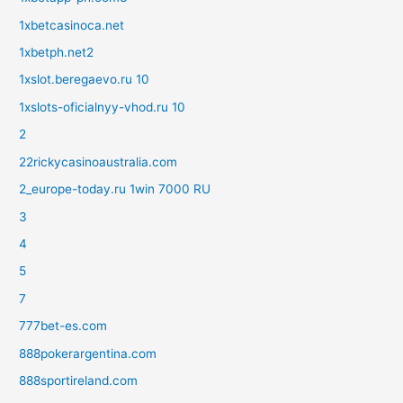
1xbetcasinoca.net
1xbetph.net2
1xslot.beregaevo.ru 10
1xslots-oficialnyy-vhod.ru 10
2
22rickycasinoaustralia.com
2_europe-today.ru 1win 7000 RU
3
4
5
7
777bet-es.com
888pokerargentina.com
888sportireland.com