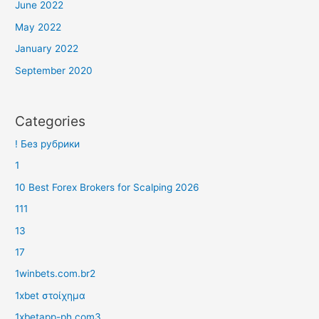
June 2022
May 2022
January 2022
September 2020
Categories
! Без рубрики
1
10 Best Forex Brokers for Scalping 2026
111
13
17
1winbets.com.br2
1xbet στοίχημα
1xbetapp-ph.com3