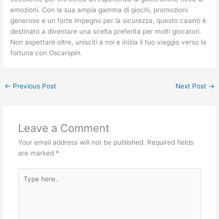
emozioni. Con la sua ampia gamma di giochi, promozioni
generose e un forte impegno per la sicurezza, questo casinò è
destinato a diventare una scelta preferita per molti giocatori.
Non aspettare oltre, unisciti a noi e inizia il tuo viaggio verso la
fortuna con
Oscarspin
.
←
Previous Post
Next Post
→
Leave a Comment
Your email address will not be published.
Required fields
are marked
*
Type
here..