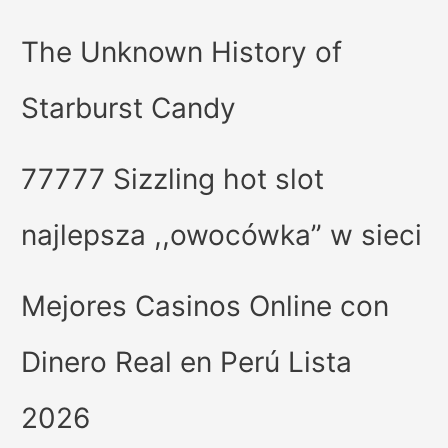
The Unknown History of
Starburst Candy
77777 Sizzling hot slot
najlepsza ,,owocówka” w sieci
Mejores Casinos Online con
Dinero Real en Perú Lista
2026