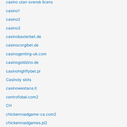
casino utan svensk licens
casino1
casino2
casino3
casinobaxterbet.de
casinocorgibet.de
casinogenting-uk.com
casinogoldzino.de
casinohighflybet.pl
Casinoly slots
casinowestace.it
centrofobal.com2
CH
chickenroadgame-ca.com2
chickenroadgames.pl2