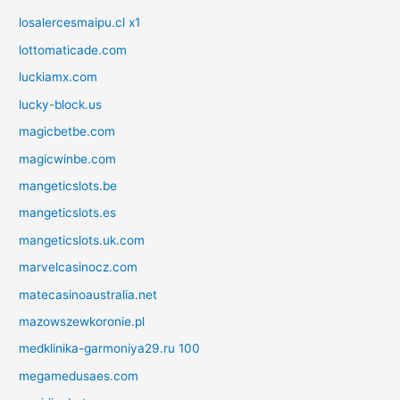
losalercesmaipu.cl x1
lottomaticade.com
luckiamx.com
lucky-block.us
magicbetbe.com
magicwinbe.com
mangeticslots.be
mangeticslots.es
mangeticslots.uk.com
marvelcasinocz.com
matecasinoaustralia.net
mazowszewkoronie.pl
medklinika-garmoniya29.ru 100
megamedusaes.com