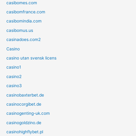
casibomes.com
casibomfrance.com
casibomindia.com
casibomus.us
casinadoes.com2
Casino
casino utan svensk licens
casino1
casino2
casino3
casinobaxterbet.de
casinocorgibet.de
casinogenting-uk.com
casinogoldzino.de
casinohighflybet.pl