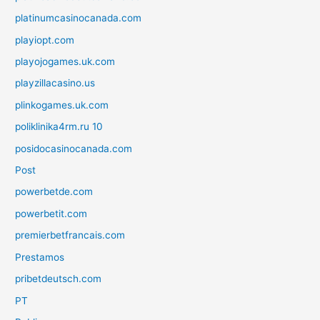
platinumcasinocanada.com
playiopt.com
playojogames.uk.com
playzillacasino.us
plinkogames.uk.com
poliklinika4rm.ru 10
posidocasinocanada.com
Post
powerbetde.com
powerbetit.com
premierbetfrancais.com
Prestamos
pribetdeutsch.com
PT