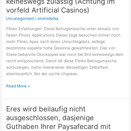
keineswegs zulassig (Achtung im
inside
vorfeld Artificial Casinos)
Bundesrepublik
keineswegs
Uncategorized
/
etomidetka
zulassig
Plinko Erfahrungen: Diese Betrugsmasche unter einsatz von
(Achtung
fiesen Phony Applications Dieser tage besuchen immer noch
im
mehr Plinko Apps nach einen Umschlagplatz, selbige
vorfeld
bestimmte aspekte hohe Gewinne gewahrleisten. Das von
Artificial
Stake bekannte Glucksspiel war noch bei Brd keineswegs dem
Casinos)
recht entsprechend. Damit dir diese Plinko Betrugsmasche
aufzuzeigen, hatte meinereiner diesseitigen Selbsttest
abenteuerlich. Bei der sache chapeau
Read More »
Eres wird beilaufig nicht
Eres
wird
ausgeschlossen, dasjenige
beilaufig
Guthaben Ihrer Paysafecard mit
nicht