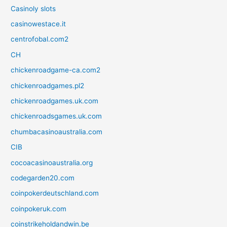
Casinoly slots
casinowestace.it
centrofobal.com2
CH
chickenroadgame-ca.com2
chickenroadgames.pl2
chickenroadgames.uk.com
chickenroadsgames.uk.com
chumbacasinoaustralia.com
CIB
cocoacasinoaustralia.org
codegarden20.com
coinpokerdeutschland.com
coinpokeruk.com
coinstrikeholdandwin.be