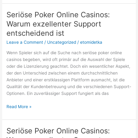
Seriöse Poker Online Casinos:
Seriöse
Poker
Warum exzellenter Support
Online
entscheidend ist
Casinos:
Warum
Leave a Comment
/
Uncategorized
/
etomidetka
exzellenter
Wenn Spieler sich auf die Suche nach seriöse poker online
Support
casinos begeben, wird oft primär auf die Auswahl der Spiele
entscheidend
oder die Lizenzierung geachtet. Doch ein wesentlicher Aspekt,
ist
der den Unterschied zwischen einem durchschnittlichen
Anbieter und einer erstklassigen Plattform ausmacht, ist die
Qualität der Kundenbetreuung und die verschiedenen Support-
Optionen. Ein zuverlässiger Support fungiert als das
Read More »
Seriöse Poker Online Casinos:
Seriöse
Poker