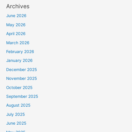
Archives
June 2026
May 2026
April 2026
March 2026
February 2026
January 2026
December 2025
November 2025
October 2025
September 2025
August 2025
July 2025
June 2025