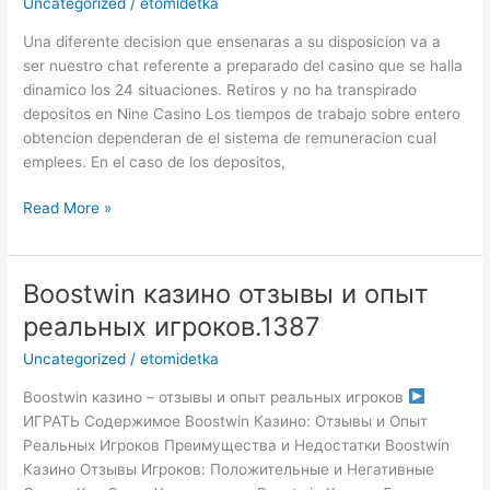
Uncategorized
/
etomidetka
inmediatas
Una diferente decision que ensenaras a su disposicion va a
por
ser nuestro chat referente a preparado del casino que se halla
parte
dinamico los 24 situaciones. Retiros y no ha transpirado
de
depositos en Nine Casino Los tiempos de trabajo sobre entero
el
obtencion dependeran de el sistema de remuneracion cual
equipo
emplees. En el caso de los depositos,
sobre
favorece
Read More »
Boostwin казино отзывы и опыт
Boostwin
казино
реальных игроков.1387
отзывы
Uncategorized
/
etomidetka
и
опыт
Boostwin казино – отзывы и опыт реальных игроков
реальных
ИГРАТЬ Содержимое Boostwin Казино: Отзывы и Опыт
игроков.1387
Реальных Игроков Преимущества и Недостатки Boostwin
Казино Отзывы Игроков: Положительные и Негативные