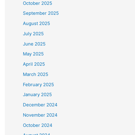
October 2025
September 2025
August 2025
July 2025
June 2025
May 2025
April 2025
March 2025
February 2025
January 2025
December 2024
November 2024
October 2024