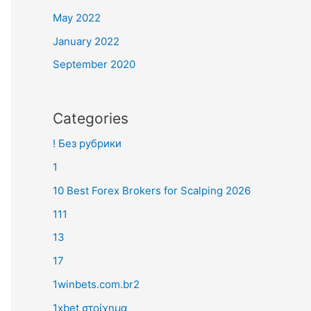
May 2022
January 2022
September 2020
Categories
! Без рубрики
1
10 Best Forex Brokers for Scalping 2026
111
13
17
1winbets.com.br2
1xbet στοίχημα