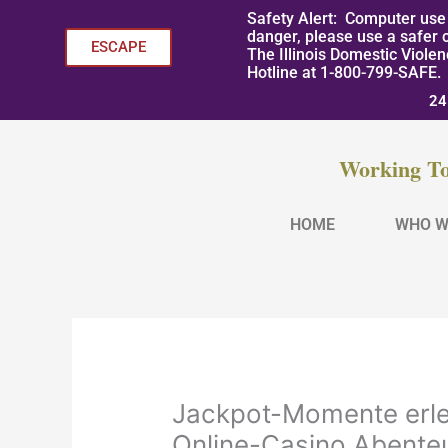
Skip
Safety Alert: Computer use 
to
danger, please use a safer 
ESCAPE
The Illinois Domestic Viole
content
Hotline at 1-800-799-SAFE.
24
Working To
HOME
WHO W
Jackpot-Momente erl
Online-Casino Abente