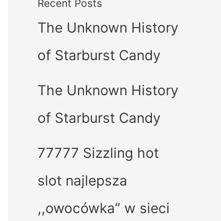
Recent Posts
The Unknown History
of Starburst Candy
The Unknown History
of Starburst Candy
77777 Sizzling hot
slot najlepsza
,,owocówka” w sieci