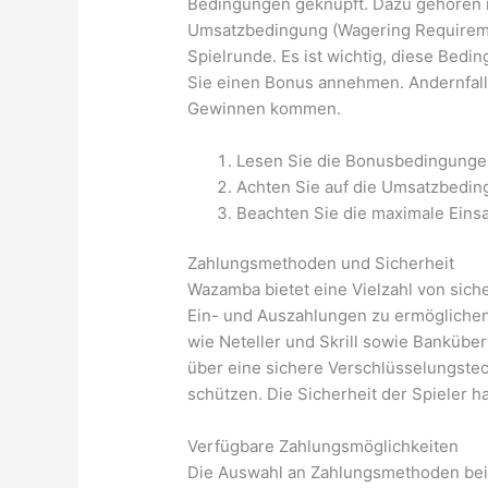
Bedingungen geknüpft. Dazu gehören i
Umsatzbedingung (Wagering Requireme
Spielrunde. Es ist wichtig, diese Bedi
Sie einen Bonus annehmen. Andernfall
Gewinnen kommen.
Lesen Sie die Bonusbedingungen
Achten Sie auf die Umsatzbedin
Beachten Sie die maximale Eins
Zahlungsmethoden und Sicherheit
Wazamba bietet eine Vielzahl von sic
Ein- und Auszahlungen zu ermöglichen
wie Neteller und Skrill sowie Banküb
über eine sichere Verschlüsselungstec
schützen. Die Sicherheit der Spieler h
Verfügbare Zahlungsmöglichkeiten
Die Auswahl an Zahlungsmethoden be