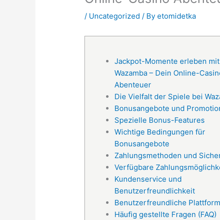
/
Uncategorized
/ By
etomidetka
Jackpot-Momente erleben mit
Wazamba – Dein Online-Casin
Abenteuer
Die Vielfalt der Spiele bei W
Bonusangebote und Promotio
Spezielle Bonus-Features
Wichtige Bedingungen für
Bonusangebote
Zahlungsmethoden und Sicher
Verfügbare Zahlungsmöglichk
Kundenservice und
Benutzerfreundlichkeit
Benutzerfreundliche Plattfor
Häufig gestellte Fragen (FAQ)