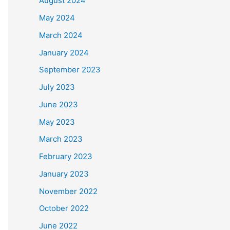
August 2024
May 2024
March 2024
January 2024
September 2023
July 2023
June 2023
May 2023
March 2023
February 2023
January 2023
November 2022
October 2022
June 2022