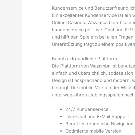
Kundenservice und Benutzerfreundlich
Ein exzellenter Kundenservice ist ein 
Online-Casinos. Wazamba bietet seine
Kundenservice per Live-Chat und E-Mai
und hilft den Spielern bei allen Frage
Unterstützung trägt zu einem positiven
Benutzerfreundliche Plattform
Die Plattform von Wazamba ist benutzerf
einfach und übersichtlich, sodass sich
Design ist ansprechend und modern, w
beiträgt. Die mobile Version der Websit
unterwegs ihren Lieblingsspielen nac
24/7 Kundenservice
Live-Chat und E-Mail Support
Benutzerfreundliche Navigation
Optimierte mobile Version