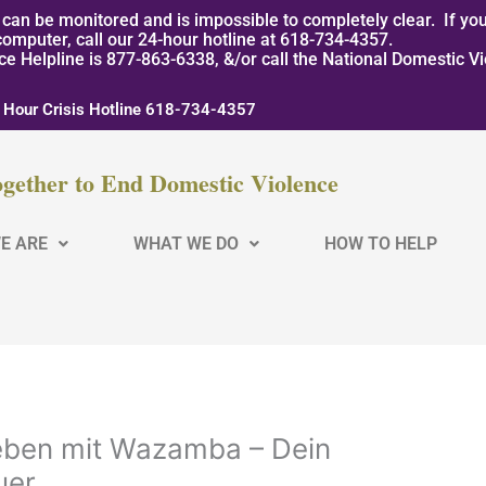
can be monitored and is impossible to completely clear. If you
computer, call our 24-hour hotline at 618-734-4357.
nce Helpline is 877-863-6338, &/or call the National Domestic V
 Hour Crisis Hotline 618-734-4357
gether to End Domestic Violence
E ARE
WHAT WE DO
HOW TO HELP
eben mit Wazamba – Dein
uer