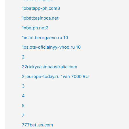
1xbetapp-ph.com3
1xbetcasinoca.net
1xbetph.net2
1xslot.beregaevo.ru 10
1xslots-oficialnyy-vhod.ru 10
2
22rickycasinoaustralia.com
2_europe-today.ru 1win 7000 RU
3
4
5
7
777bet-es.com