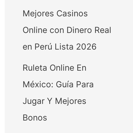
Mejores Casinos
Online con Dinero Real
en Perú Lista 2026
Ruleta Online En
México: Guía Para
Jugar Y Mejores
Bonos