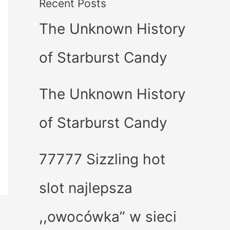
Recent Posts
The Unknown History
of Starburst Candy
The Unknown History
of Starburst Candy
77777 Sizzling hot
slot najlepsza
,,owocówka” w sieci