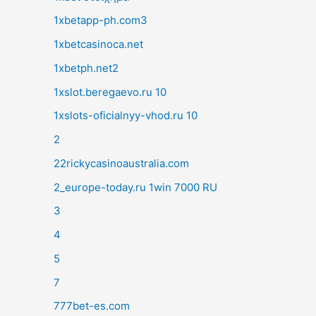
1xbetapp-ph.com3
1xbetcasinoca.net
1xbetph.net2
1xslot.beregaevo.ru 10
1xslots-oficialnyy-vhod.ru 10
2
22rickycasinoaustralia.com
2_europe-today.ru 1win 7000 RU
3
4
5
7
777bet-es.com