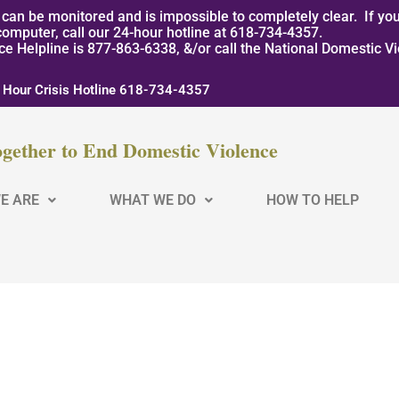
can be monitored and is impossible to completely clear. If you
computer, call our 24-hour hotline at 618-734-4357.
nce Helpline is 877-863-6338, &/or call the National Domestic V
 Hour Crisis Hotline 618-734-4357
gether to End Domestic Violence
E ARE
WHAT WE DO
HOW TO HELP