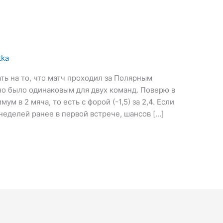
tka
ть на то, что матч проходил за Полярным
оно было одинаковым для двух команд. Поверю в
м в 2 мяча, то есть с форой (-1,5) за 2,4. Если
 неделей ранее в первой встрече, шансов […]