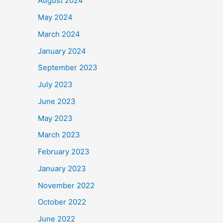
August 2024
May 2024
March 2024
January 2024
September 2023
July 2023
June 2023
May 2023
March 2023
February 2023
January 2023
November 2022
October 2022
June 2022