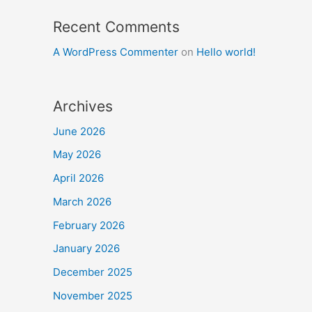
Recent Comments
A WordPress Commenter
on
Hello world!
Archives
June 2026
May 2026
April 2026
March 2026
February 2026
January 2026
December 2025
November 2025