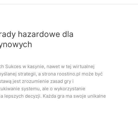
rady hazardowe dla
synowych
h Sukces w kasynie, nawet w tej wirtualnej
yślanej strategii, a strona roostino.pl może być
awą jest zrozumienie zasad gry i
ukiwanie systemu, ale o wykorzystanie
a lepszych decyzji. Każda gra ma swoje unikalne