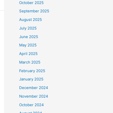
October 2025
September 2025
August 2025
July 2025
June 2025
May 2025
April 2025
March 2025
February 2025
January 2025
December 2024
November 2024
October 2024