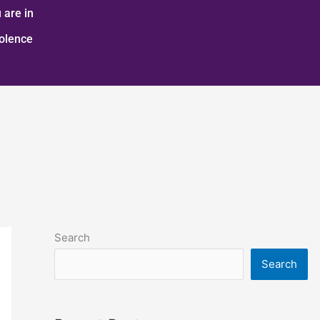
 are in
iolence
Search
Search