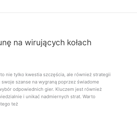
unę na wirujących kołach
o nie tylko kwestia szczęścia, ale również strategii
yć swoje szanse na wygraną poprzez świadome
 wybór odpowiednich gier. Kluczem jest również
edzialnie i unikać nadmiernych strat. Warto
atego też