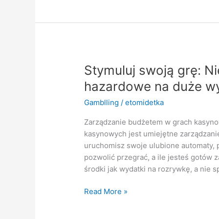
Stymuluj
Stymuluj swoją grę: N
swoją
hazardowe na duże w
grę:
Gamblling
/
etomidetka
Niezawodne
strategie
Zarządzanie budżetem w grach kasynow
hazardowe
kasynowych jest umiejętne zarządzani
na
uruchomisz swoje ulubione automaty, p
duże
pozwolić przegrać, a ile jesteś gotów 
wygrane
środki jak wydatki na rozrywkę, a nie 
Read More »