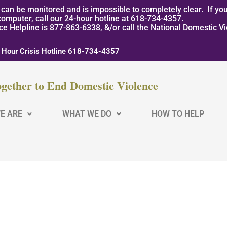
can be monitored and is impossible to completely clear. If you
computer, call our 24-hour hotline at 618-734-4357.
nce Helpline is 877-863-6338, &/or call the National Domestic V
 Hour Crisis Hotline 618-734-4357
gether to End Domestic Violence
E ARE
WHAT WE DO
HOW TO HELP