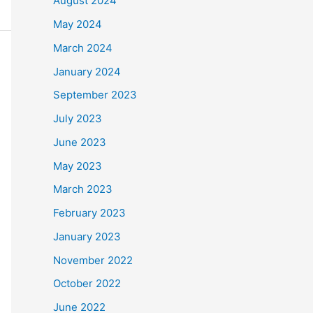
August 2024
May 2024
March 2024
January 2024
September 2023
July 2023
June 2023
May 2023
March 2023
February 2023
January 2023
November 2022
October 2022
June 2022