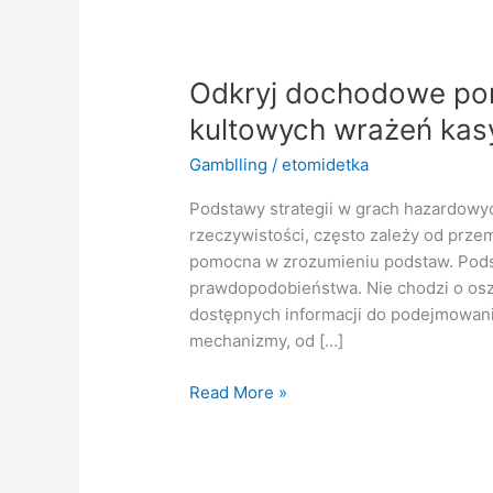
Odkryj
Odkryj dochodowe po
dochodowe
kultowych wrażeń ka
porady
Gamblling
/
etomidetka
hazardowe
dla
Podstawy strategii w grach hazardowyc
kultowych
rzeczywistości, często zależy od przem
wrażeń
pomocna w zrozumieniu podstaw. Podst
kasynowych
prawdopodobieństwa. Nie chodzi o osz
dostępnych informacji do podejmowani
mechanizmy, od […]
Read More »