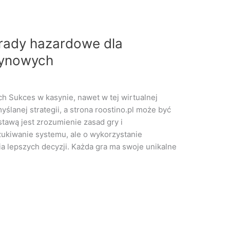
rady hazardowe dla
synowych
h Sukces w kasynie, nawet w tej wirtualnej
yślanej strategii, a strona roostino.pl może być
awą jest zrozumienie zasad gry i
ukiwanie systemu, ale o wykorzystanie
a lepszych decyzji. Każda gra ma swoje unikalne