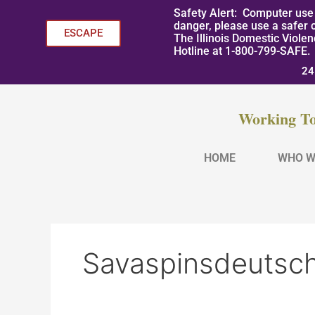
Skip
Safety Alert: Computer use 
to
danger, please use a safer 
ESCAPE
The Illinois Domestic Viole
content
Hotline at 1-800-799-SAFE.
24
Working To
HOME
WHO W
Savaspinsdeutsc