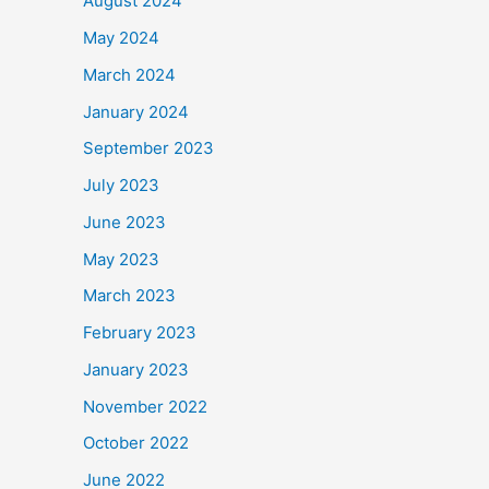
August 2024
May 2024
March 2024
January 2024
September 2023
July 2023
June 2023
May 2023
March 2023
February 2023
January 2023
November 2022
October 2022
June 2022