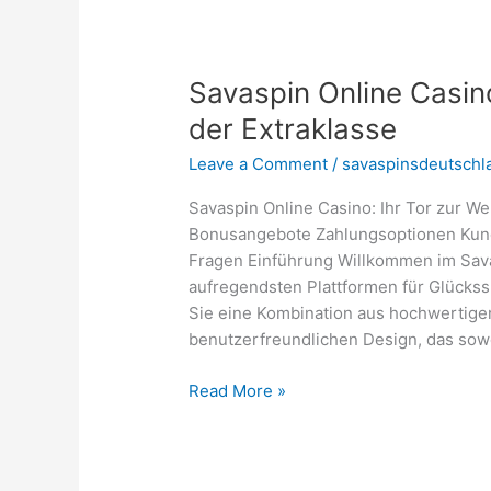
Savaspin
Savaspin Online Casino
Online
der Extraklasse
Casino
Leave a Comment
/
savaspinsdeutschl
Entfesselt
das
Savaspin Online Casino: Ihr Tor zur W
Spielerlebnis
Bonusangebote Zahlungsoptionen Kund
der
Fragen Einführung Willkommen im Sava
Extraklasse
aufregendsten Plattformen für Glückss
Sie eine Kombination aus hochwertige
benutzerfreundlichen Design, das sow
Read More »