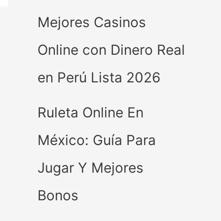
Mejores Casinos
Online con Dinero Real
en Perú Lista 2026
Ruleta Online En
México: Guía Para
Jugar Y Mejores
Bonos