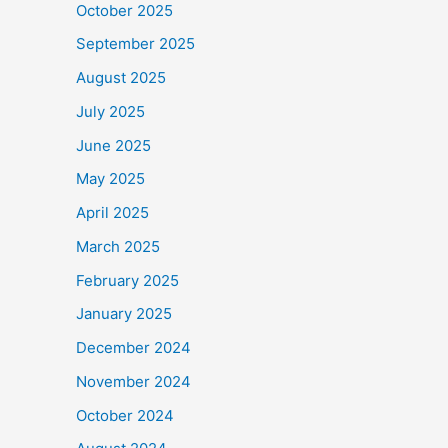
October 2025
September 2025
August 2025
July 2025
June 2025
May 2025
April 2025
March 2025
February 2025
January 2025
December 2024
November 2024
October 2024