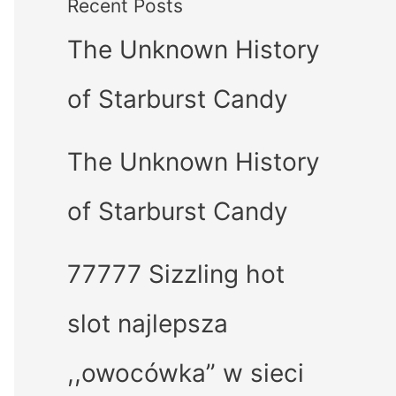
Recent Posts
The Unknown History
of Starburst Candy
The Unknown History
of Starburst Candy
77777 Sizzling hot
slot najlepsza
,,owocówka” w sieci