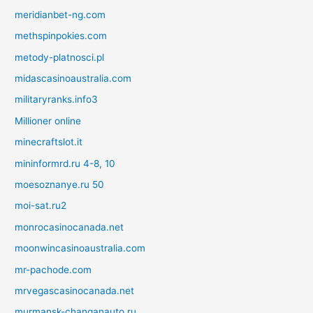
meridianbet-ng.com
methspinpokies.com
metody-platnosci.pl
midascasinoaustralia.com
militaryranks.info3
Millioner online
minecraftslot.it
mininformrd.ru 4-8, 10
moesoznanye.ru 50
moi-sat.ru2
monrocasinocanada.net
moonwincasinoaustralia.com
mr-pachode.com
mrvegascasinocanada.net
murmansk-changanauto.ru