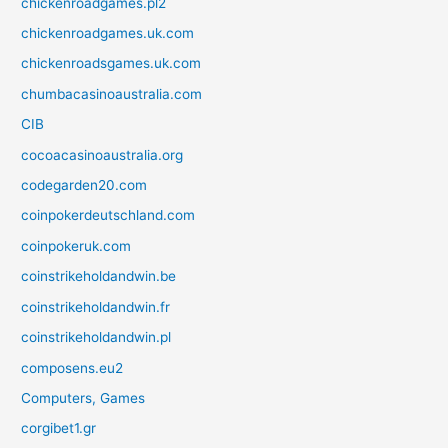
chickenroadgames.pl2
chickenroadgames.uk.com
chickenroadsgames.uk.com
chumbacasinoaustralia.com
CIB
cocoacasinoaustralia.org
codegarden20.com
coinpokerdeutschland.com
coinpokeruk.com
coinstrikeholdandwin.be
coinstrikeholdandwin.fr
coinstrikeholdandwin.pl
composens.eu2
Computers, Games
corgibet1.gr