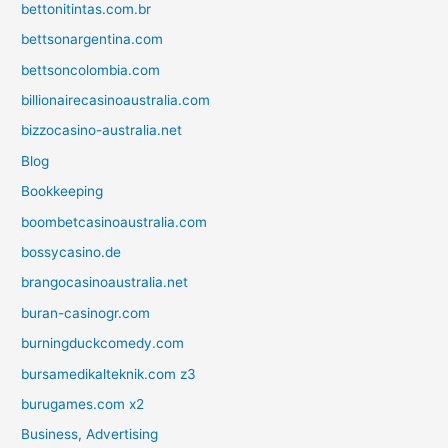
bettonitintas.com.br
bettsonargentina.com
bettsoncolombia.com
billionairecasinoaustralia.com
bizzocasino-australia.net
Blog
Bookkeeping
boombetcasinoaustralia.com
bossycasino.de
brangocasinoaustralia.net
buran-casinogr.com
burningduckcomedy.com
bursamedikalteknik.com z3
burugames.com x2
Business, Advertising