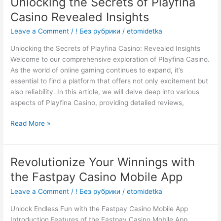
Unlocking the Secrets of Playfina
the
Casino Revealed Insights
Secrets
Leave a Comment
/
! Без рубрики
/
etomidetka
of
Playfina
Unlocking the Secrets of Playfina Casino: Revealed Insights
Casino
Welcome to our comprehensive exploration of Playfina Casino.
Revealed
As the world of online gaming continues to expand, it’s
Insights
essential to find a platform that offers not only excitement but
also reliability. In this article, we will delve deep into various
aspects of Playfina Casino, providing detailed reviews,
Read More »
Revolutionize Your Winnings with
Revolutionize
Your
the Fastpay Casino Mobile App
Winnings
Leave a Comment
/
! Без рубрики
/
etomidetka
with
the
Unlock Endless Fun with the Fastpay Casino Mobile App
Fastpay
Introduction Features of the Fastpay Casino Mobile App