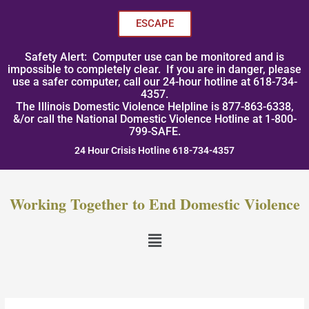
Skip
to
ESCAPE
content
Safety Alert: Computer use can be monitored and is
impossible to completely clear. If you are in danger, please
use a safer computer, call our 24-hour hotline at 618-734-
4357.
The Illinois Domestic Violence Helpline is 877-863-6338,
&/or call the National Domestic Violence Hotline at 1-800-
799-SAFE.
24 Hour Crisis Hotline 618-734-4357
Working Together to End Domestic Violence
Menu