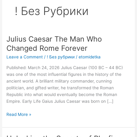
! Без Рубрики
Julius Caesar The Man Who
Julius
Caesar
Changed Rome Forever
The
Leave a Comment
/
! Без рубрики
/
etomidetka
Man
Who
Published: March 24, 2026 Julius Caesar (100 BC – 44 BC)
Changed
was one of the most influential figures in the history of the
Rome
ancient world. A brilliant military commander, cunning
Forever
politician, and gifted writer, he transformed the Roman
Republic into what would eventually become the Roman
Empire. Early Life Gaius Julius Caesar was born on […]
Read More »
Unlocking