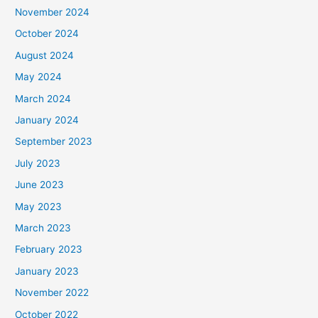
November 2024
October 2024
August 2024
May 2024
March 2024
January 2024
September 2023
July 2023
June 2023
May 2023
March 2023
February 2023
January 2023
November 2022
October 2022