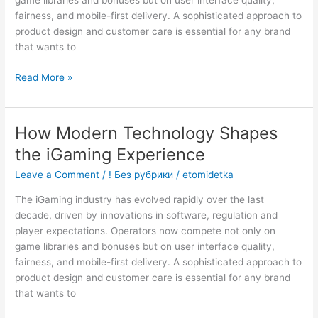
game libraries and bonuses but on user interface quality,
fairness, and mobile-first delivery. A sophisticated approach to
product design and customer care is essential for any brand
that wants to
Read More »
How Modern Technology Shapes
How
Modern
the iGaming Experience
Technology
Leave a Comment
/
! Без рубрики
/
etomidetka
Shapes
the
The iGaming industry has evolved rapidly over the last
iGaming
decade, driven by innovations in software, regulation and
Experience
player expectations. Operators now compete not only on
game libraries and bonuses but on user interface quality,
fairness, and mobile-first delivery. A sophisticated approach to
product design and customer care is essential for any brand
that wants to