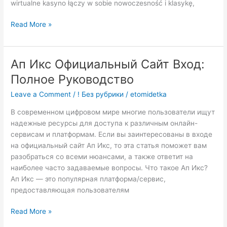
wirtualne kasyno łączy w sobie nowoczesność i klasykę,
Read More »
Ап Икс Официальный Сайт Вход:
Ап
Икс
Полное Руководство
Официальный
Leave a Comment
/
! Без рубрики
/
etomidetka
Сайт
Вход:
В современном цифровом мире многие пользователи ищут
Полное
надежные ресурсы для доступа к различным онлайн-
Руководство
сервисам и платформам. Если вы заинтересованы в входе
на официальный сайт Ап Икс, то эта статья поможет вам
разобраться со всеми нюансами, а также ответит на
наиболее часто задаваемые вопросы. Что такое Ап Икс?
Ап Икс — это популярная платформа/сервис,
предоставляющая пользователям
Read More »