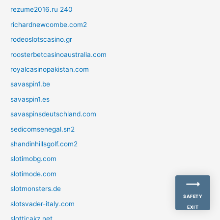
rezume2016.ru 240
richardnewcombe.com2
rodeoslotscasino.gr
roosterbetcasinoaustralia.com
royalcasinopakistan.com
savaspin1.be
savaspin1.es
savaspinsdeutschland.com
sedicomsenegal.sn2
shandinhillsgolf.com2
slotimobg.com
slotimode.com
slotmonsters.de
SAFETY
slotsvader-italy.com
EXIT
slotticakz.net