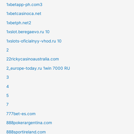
1xbetapp-ph.com3
1xbetcasinoca.net
1xbetph.net2
1xslot.beregaevo.ru 10
1xslots-oficialnyy-vhod.ru 10
2
22rickycasinoaustralia.com
2_europe-today.ru 1win 7000 RU
3
4
5
7
777bet-es.com
888pokerargentina.com
888sportireland.com