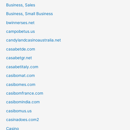
Business, Sales
Business, Small Business
bwinnerses.net
campobetus.us
candylandcasinoaustralia.net
casabetde.com
casabetgr.net
casabetitaly.com
casibomat.com
casibomes.com
casibomfrance.com
casibomindia.com
casibomus.us
casinadoes.com2
Casino