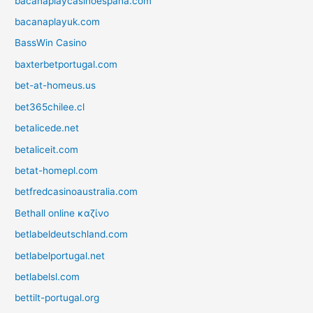
bacanaplaycasinoespana.com
bacanaplayuk.com
BassWin Casino
baxterbetportugal.com
bet-at-homeus.us
bet365chilee.cl
betalicede.net
betaliceit.com
betat-homepl.com
betfredcasinoaustralia.com
Bethall online καζίνο
betlabeldeutschland.com
betlabelportugal.net
betlabelsl.com
bettilt-portugal.org