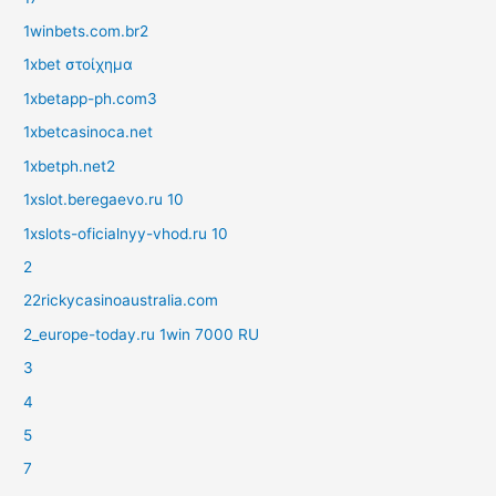
1winbets.com.br2
1xbet στοίχημα
1xbetapp-ph.com3
1xbetcasinoca.net
1xbetph.net2
1xslot.beregaevo.ru 10
1xslots-oficialnyy-vhod.ru 10
2
22rickycasinoaustralia.com
2_europe-today.ru 1win 7000 RU
3
4
5
7