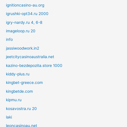
ignitioncasino-au.org
igrushki-opt34.ru 2000
igry-nardy.ru 4, 6-8
imageloop.ru 20
info
jassiwoodwork.in2
jeetcitycasinoaustralia.net
kazino-bezdepozita.store 1000
kiddy-plus.ru
kingbet-greece.com
kingbetde.com
kipmu.ru
kosavostra.ru 20
laki
leoncasinoau.net