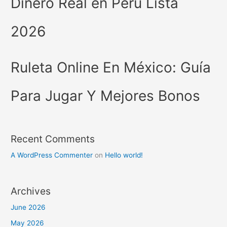
Dinero Real en Perú Lista
2026
Ruleta Online En México: Guía
Para Jugar Y Mejores Bonos
Recent Comments
A WordPress Commenter
on
Hello world!
Archives
June 2026
May 2026