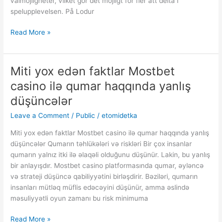
valmöjligheter, vilket gör det möjligt för fler att delta i
spelupplevelsen. På Lodur
Read More »
Miti yox edən faktlar Mostbet
Miti
yox
casino ilə qumar haqqında yanlış
edən
düşüncələr
faktlar
Mostbet
Leave a Comment
/
Public
/
etomidetka
casino
Miti yox edən faktlar Mostbet casino ilə qumar haqqında yanlış
ilə
düşüncələr Qumarın təhlükələri və riskləri Bir çox insanlar
qumar
qumarın yalnız itki ilə əlaqəli olduğunu düşünür. Lakin, bu yanlış
haqqında
bir anlayışdır. Mostbet casino platformasında qumar, əyləncə
yanlış
və strateji düşüncə qabiliyyətini birləşdirir. Bəziləri, qumarın
düşüncələr
insanları mütləq müflis edəcəyini düşünür, amma əslində
məsuliyyətli oyun zamanı bu risk minimuma
Read More »