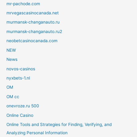
mr-pachode.com
mrvegascasinocanada.net
murmansk-changanauto.ru
murmansk-changanauto.ru2
neobetcasinocanada.com
NEW
News
novos-casinos
nyxbets-1.nl
OM
OM cc
onevroze.ru 500
Online Casino
Online Tools and Strategies for Finding, Verifying, and
Analyzing Personal Information