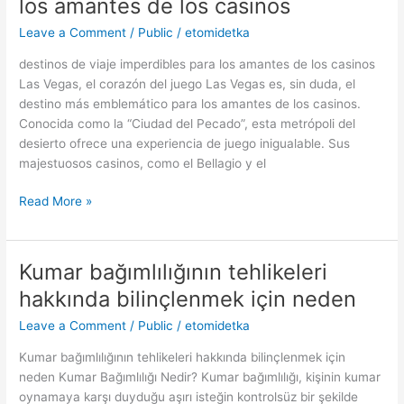
los amantes de los casinos
viaje
Leave a Comment
/
Public
/
etomidetka
imperdibles
para
destinos de viaje imperdibles para los amantes de los casinos
los
Las Vegas, el corazón del juego Las Vegas es, sin duda, el
amantes
destino más emblemático para los amantes de los casinos.
de
Conocida como la “Ciudad del Pecado”, esta metrópoli del
los
desierto ofrece una experiencia de juego inigualable. Sus
casinos
majestuosos casinos, como el Bellagio y el
Read More »
Kumar bağımlılığının tehlikeleri
Kumar
bağımlılığının
hakkında bilinçlenmek için neden
tehlikeleri
Leave a Comment
/
Public
/
etomidetka
hakkında
bilinçlenmek
Kumar bağımlılığının tehlikeleri hakkında bilinçlenmek için
için
neden Kumar Bağımlılığı Nedir? Kumar bağımlılığı, kişinin kumar
neden
oynamaya karşı duyduğu aşırı isteğin kontrolsüz bir şekilde