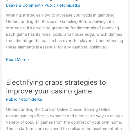
Leave a Comment
/
Public
/
etomidetka
to
increase
Winning strategies How to increase your odds in gambling
your
Understanding the Basics of Gambling Before delving into
odds
strategies, it’s crucial to grasp the fundamentals of gambling.
in
Each game has its rules, odds, and house edge, which defines
gambling
the advantage the casino has over the players. Understanding
these elements is essential for any gambler looking to
Read More »
Electrifying craps strategies to
Electrifying
craps
improve your casino game
strategies
Public
/
etomidetka
to
improve
Understanding the Core of Online Casino Gaming Online
your
casino gaming offers a dynamic and accessible way to enjoy a
casino
variety of popular games from the comfort of your own home.
game
These platforms are designed to replicate the excitement of a