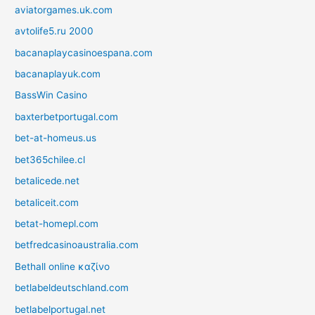
aviatorgames.uk.com
avtolife5.ru 2000
bacanaplaycasinoespana.com
bacanaplayuk.com
BassWin Casino
baxterbetportugal.com
bet-at-homeus.us
bet365chilee.cl
betalicede.net
betaliceit.com
betat-homepl.com
betfredcasinoaustralia.com
Bethall online καζίνο
betlabeldeutschland.com
betlabelportugal.net