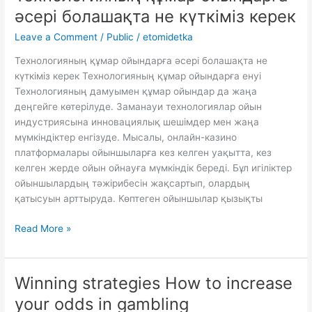
құмар
әсері болашақта не күткіміз керек
ойындарға
Leave a Comment
/
Public
/
etomidetka
әсері
болашақта
Технологияның құмар ойындарға әсері болашақта не
не
күткіміз керек Технологияның құмар ойындарға енуі
күткіміз
Технологияның дамуымен құмар ойындар да жаңа
керек
деңгейге көтерілуде. Заманауи технологиялар ойын
индустриясына инновациялық шешімдер мен жаңа
мүмкіндіктер енгізуде. Мысалы, онлайн-казино
платформалары ойыншыларға кез келген уақытта, кез
келген жерде ойын ойнауға мүмкіндік береді. Бұл игіліктер
ойыншылардың тәжірибесін жақсартып, олардың
қатысуын арттыруда. Көптеген ойыншылар қызықты
Read More »
Winning strategies How to increase
Winning
strategies
your odds in gambling
How