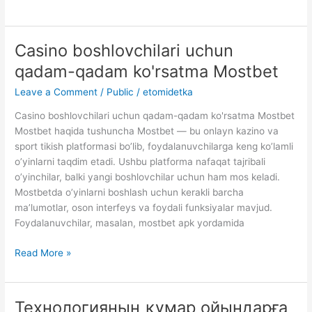
Casino boshlovchilari uchun
Casino
boshlovchilari
qadam-qadam ko'rsatma Mostbet
uchun
Leave a Comment
/
Public
/
etomidetka
qadam-
qadam
Casino boshlovchilari uchun qadam-qadam ko'rsatma Mostbet
ko'rsatma
Mostbet haqida tushuncha Mostbet — bu onlayn kazino va
Mostbet
sport tikish platformasi bo’lib, foydalanuvchilarga keng ko’lamli
o’yinlarni taqdim etadi. Ushbu platforma nafaqat tajribali
o’yinchilar, balki yangi boshlovchilar uchun ham mos keladi.
Mostbetda o’yinlarni boshlash uchun kerakli barcha
ma’lumotlar, oson interfeys va foydali funksiyalar mavjud.
Foydalanuvchilar, masalan, mostbet apk yordamida
Read More »
Технологияның құмар ойындарға
Технологияның