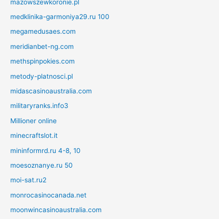
mazowszewkoronie.pl
medklinika-garmoniya29.ru 100
megamedusaes.com
meridianbet-ng.com
methspinpokies.com
metody-platnosci.pl
midascasinoaustralia.com
militaryranks.info3
Millioner online
minecraftslot.it
mininformrd.ru 4-8, 10
moesoznanye.ru 50
moi-sat.ru2
monrocasinocanada.net
moonwincasinoaustralia.com