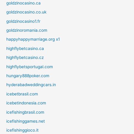
goldzinocasino.ca
goldzinocasino.co.uk
goldzinocasino1.fr
goldzinoromania.com
happyhappymarriage.org x1
highflybetcasino.ca
highflybetcasino.cz
highflybetsportugal.com
hungary888poker.com
hyderabadweddingcars.in
icebetbrasil.com
icebetindonesia.com
icefishingbrasil.com
icefishinggames.net
icefishinggioco.it