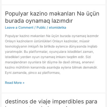
Populyar kazino məkanları Nə üçün
Populyar
kazino
burada oynamaq lazımdır
məkanları
Leave a Comment
/
Public
/
etomidetka
Nə
üçün
Populyar kazino məkanları Nə üçün burada oynamaq lazımdır
burada
Onlayn kazinoların üstünlükləri Onlayn kazinolar, müasir
oynamaq
texnologiyanın inkişafı ilə birlikdə əyləncə dünyasında inqilab
lazımdır
yaratmışdır. Bu platformalar, oyunçulara istədikləri zaman,
istədikləri yerdən oyun oynamaq imkanı təqdim edir. Sizi
maraqlandıran oyunlara bir düymə ilə daxil olmaq, ənənəvi
kazino mühitinin kənarında asanlıqla əylənə bilmək deməkdir.
Eyni zamanda, pinco az platforması,
Read More »
destinos de viaje imperdibles para
destinos
de