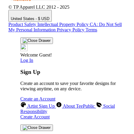
© TP Apparel LLC 2012 - 2025
United States - $ USD
Product Safety
Intellectual Property Policy
CA: Do Not Sell
My Personal Information
Privacy Policy
Terms
Welcome Guest!
Log In
Sign Up
Create an account to save your favorite designs for
viewing anytime, on any device.
Create an Account
Artist Sign Up
About TeePublic
Social
Responsibility
Create Account