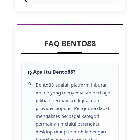
FAQ BENTO88
Apa itu Bento88?
Bento88 adalah platform hiburan
online yang menyediakan berbagai
pilihan permainan digital dari
provider populer. Pengguna dapat
mengakses berbagai kategori
permainan melalui perangkat
desktop maupun mobile dengan
tampilan yang responsif dan