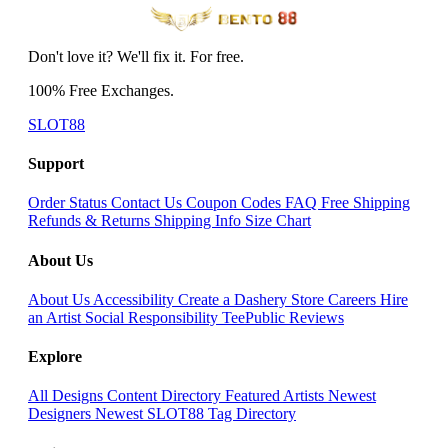
Don't love it? We'll fix it. For free.
100% Free Exchanges.
SLOT88
Support
Order Status
Contact Us
Coupon Codes
FAQ
Free Shipping
Refunds & Returns
Shipping Info
Size Chart
About Us
About Us
Accessibility
Create a Dashery Store
Careers
Hire
an Artist
Social Responsibility
TeePublic Reviews
Explore
All Designs
Content Directory
Featured Artists
Newest
Designers
Newest SLOT88
Tag Directory