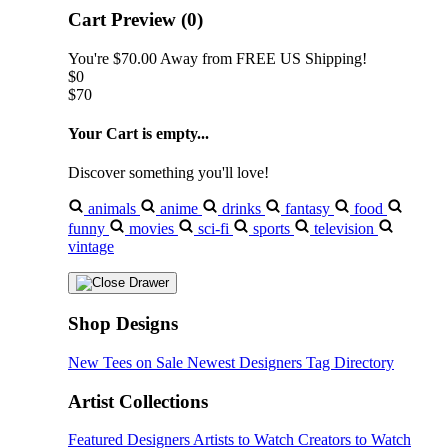
Cart Preview (0)
You're
$70.00
Away from
FREE US Shipping!
$0
$70
Your Cart is empty...
Discover something you'll love!
animals
anime
drinks
fantasy
food
funny
movies
sci-fi
sports
television
vintage
Shop Designs
New Tees on Sale
Newest Designers
Tag Directory
Artist Collections
Featured Designers
Artists to Watch
Creators to Watch