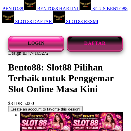
BENTO88
BENTO88 HARI INI
SITUS BENTO88
SLOT88 DAFTAR
SLOT88 RESMI
LOGIN
DAFTAR
Design ID: 74165272
Bento88: Slot88 Pilihan
Terbaik untuk Penggemar
Slot Online Masa Kini
$3
IDR 5.000
Create an account to favorite this design!