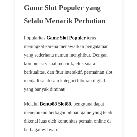
Game Slot Populer yang
Selalu Menarik Perhatian
Popularitas
Game Slot Populer
terus
meningkat karena menawarkan pengalaman
yang sederhana namun menghibur. Dengan
kombinasi visual menarik, efek suara
berkualitas, dan fitur interaktif, permainan slot
menjadi salah satu kategori hiburan digital
yang banyak diminati.
Melalui
Bento88 Slot88
, pengguna dapat
menemukan berbagai pilihan game yang telah
dikenal luas oleh komunitas pemain online di
berbagai wilayah.