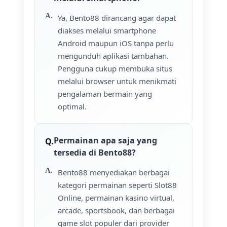
Ya, Bento88 dirancang agar dapat
diakses melalui smartphone
Android maupun iOS tanpa perlu
mengunduh aplikasi tambahan.
Pengguna cukup membuka situs
melalui browser untuk menikmati
pengalaman bermain yang
optimal.
Permainan apa saja yang
tersedia di Bento88?
Bento88 menyediakan berbagai
kategori permainan seperti Slot88
Online, permainan kasino virtual,
arcade, sportsbook, dan berbagai
game slot populer dari provider