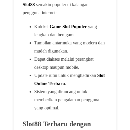
Slot88
semakin populer di kalangan
pengguna internet:
Koleksi
Game Slot Populer
yang
lengkap dan beragam.
Tampilan antarmuka yang modern dan
mudah digunakan.
Dapat diakses melalui perangkat
desktop maupun mobile.
Update rutin untuk menghadirkan
Slot
Online Terbaru
.
Sistem yang dirancang untuk
memberikan pengalaman pengguna
yang optimal.
Slot88 Terbaru dengan