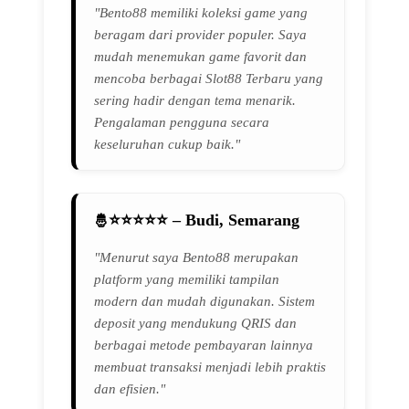
"Bento88 memiliki koleksi game yang
beragam dari provider populer. Saya
mudah menemukan game favorit dan
mencoba berbagai Slot88 Terbaru yang
sering hadir dengan tema menarik.
Pengalaman pengguna secara
keseluruhan cukup baik."
⭐⭐⭐⭐⭐ – Budi, Semarang
"Menurut saya Bento88 merupakan
platform yang memiliki tampilan
modern dan mudah digunakan. Sistem
deposit yang mendukung QRIS dan
berbagai metode pembayaran lainnya
membuat transaksi menjadi lebih praktis
dan efisien."