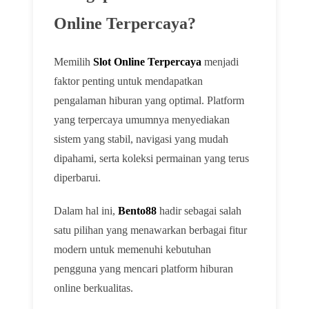
Online Terpercaya?
Memilih
Slot Online Terpercaya
menjadi
faktor penting untuk mendapatkan
pengalaman hiburan yang optimal. Platform
yang terpercaya umumnya menyediakan
sistem yang stabil, navigasi yang mudah
dipahami, serta koleksi permainan yang terus
diperbarui.
Dalam hal ini,
Bento88
hadir sebagai salah
satu pilihan yang menawarkan berbagai fitur
modern untuk memenuhi kebutuhan
pengguna yang mencari platform hiburan
online berkualitas.