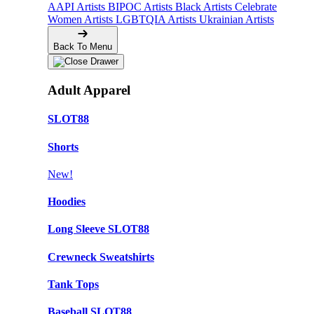
AAPI Artists
BIPOC Artists
Black Artists
Celebrate
Women Artists
LGBTQIA Artists
Ukrainian Artists
Back To Menu
Adult Apparel
SLOT88
Shorts
New!
Hoodies
Long Sleeve SLOT88
Crewneck Sweatshirts
Tank Tops
Baseball SLOT88