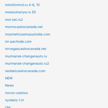
mininformrd.ru 4-8, 10
moesoznanye.ru 50
moi-sat.ru2
monrocasinocanada.net
moonwincasinoaustralia.com
mr-pachode.com
mrvegascasinocanada.net
murmansk-changanauto.ru
murmansk-changanauto.ru2
neobetcasinocanada.com
NEW
News
novos-casinos
nyxbets-1.nl
OM