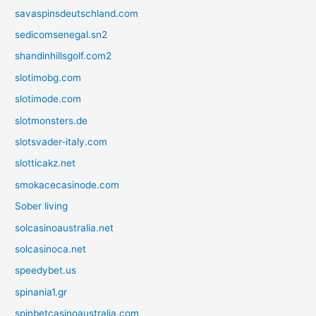
savaspinsdeutschland.com
sedicomsenegal.sn2
shandinhillsgolf.com2
slotimobg.com
slotimode.com
slotmonsters.de
slotsvader-italy.com
slotticakz.net
smokacecasinode.com
Sober living
solcasinoaustralia.net
solcasinoca.net
speedybet.us
spinania1.gr
spinbetcasinoaustralia.com