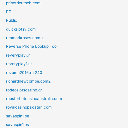
pribetdeutsch.com
PT
Public
quickslotsv.com
renmarkroses.com z
Reverse Phone Lookup Tool
reveryplay1.nl
reveryplay1.uk
rezume2016.ru 240
richardnewcombe.com2
rodeoslotscasino.gr
roosterbetcasinoaustralia.com
royalcasinopakistan.com
savaspin1.be
savaspin1.es