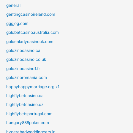
general
gentingcasinoireland.com
gggjog.com
goldbetcasinoaustralia.com
goldenladycasinouk.com
goldzinocasino.ca
goldzinocasino.co.uk
goldzinocasino1.fr
goldzinoromania.com
happyhappymarriage.org x1
highflybetcasino.ca
highflybetcasino.cz
highflybetsportugal.com
hungary888poker.com
hyderabadweddingcars.in