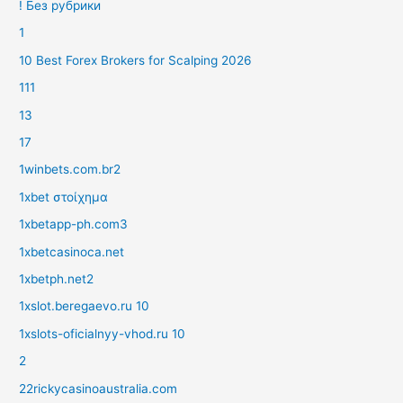
! Без рубрики
1
10 Best Forex Brokers for Scalping 2026
111
13
17
1winbets.com.br2
1xbet στοίχημα
1xbetapp-ph.com3
1xbetcasinoca.net
1xbetph.net2
1xslot.beregaevo.ru 10
1xslots-oficialnyy-vhod.ru 10
2
22rickycasinoaustralia.com