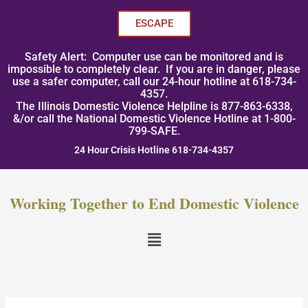
Skip
to
ESCAPE
content
Safety Alert: Computer use can be monitored and is
impossible to completely clear. If you are in danger, please
use a safer computer, call our 24-hour hotline at 618-734-
4357.
The Illinois Domestic Violence Helpline is 877-863-6338,
&/or call the National Domestic Violence Hotline at 1-800-
799-SAFE.
24 Hour Crisis Hotline 618-734-4357
Working Together to End Domestic Violence
Menu