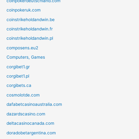
coinpokerdeutschland.com
coinpokeruk.com
coinstrikeholdandwin.be
coinstrikeholdandwin.fr
coinstrikeholdandwin.pl
composens.eu2
Computers, Games
corgibet1.gr
corgibet1.pl
corgibets.ca
cosmolotde.com
dafabetcasinoaustralia.com
dazardscasino.com
deltacasinocanada.com
doradobetargentina.com