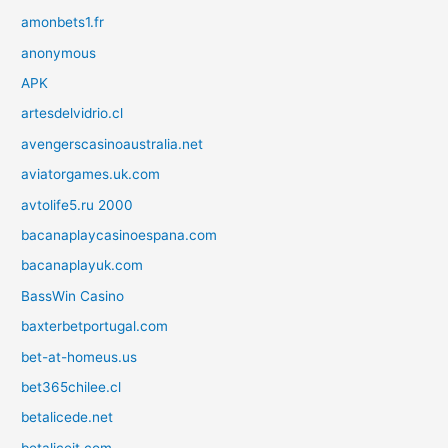
amonbets1.fr
anonymous
APK
artesdelvidrio.cl
avengerscasinoaustralia.net
aviatorgames.uk.com
avtolife5.ru 2000
bacanaplaycasinoespana.com
bacanaplayuk.com
BassWin Casino
baxterbetportugal.com
bet-at-homeus.us
bet365chilee.cl
betalicede.net
betaliceit.com