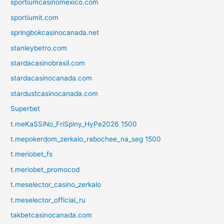
sportiumcasinomexico.com
sportiumit.com
springbokcasinocanada.net
stanleybetro.com
stardacasinobrasil.com
stardacasinocanada.com
stardustcasinocanada.com
Superbet
t.meKaSSiNo_FriSpiny_HyPe2026 1500
t.mepokerdom_zerkalo_rabochee_na_seg 1500
t.meriobet_fs
t.meriobet_promocod
t.meselector_casino_zerkalo
t.meselector_official_ru
takbetcasinocanada.com