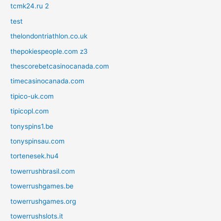
tcmk24.ru 2
test
thelondontriathlon.co.uk
thepokiespeople.com z3
thescorebetcasinocanada.com
timecasinocanada.com
tipico-uk.com
tipicopl.com
tonyspins1.be
tonyspinsau.com
tortenesek.hu4
towerrushbrasil.com
towerrushgames.be
towerrushgames.org
towerrushslots.it