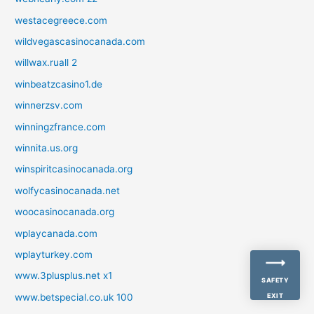
westacegreece.com
wildvegascasinocanada.com
willwax.ruall 2
winbeatzcasino1.de
winnerzsv.com
winningzfrance.com
winnita.us.org
winspiritcasinocanada.org
wolfycasinocanada.net
woocasinocanada.org
wplaycanada.com
wplayturkey.com
www.3plusplus.net x1
SAFETY
www.betspecial.co.uk 100
EXIT