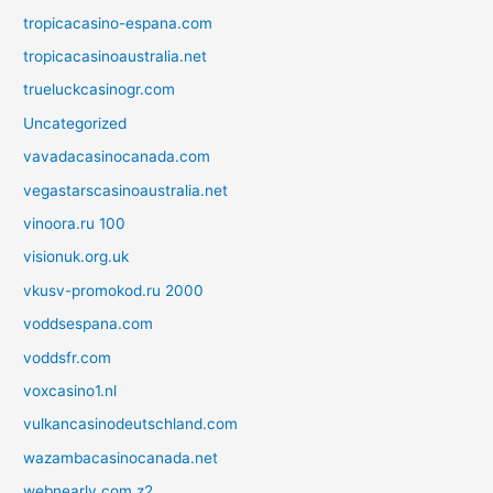
tropicacasino-espana.com
tropicacasinoaustralia.net
trueluckcasinogr.com
Uncategorized
vavadacasinocanada.com
vegastarscasinoaustralia.net
vinoora.ru 100
visionuk.org.uk
vkusv-promokod.ru 2000
voddsespana.com
voddsfr.com
voxcasino1.nl
vulkancasinodeutschland.com
wazambacasinocanada.net
webnearly.com z2