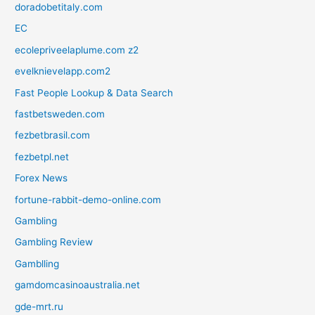
doradobetitaly.com
EC
ecolepriveelaplume.com z2
evelknievelapp.com2
Fast People Lookup & Data Search
fastbetsweden.com
fezbetbrasil.com
fezbetpl.net
Forex News
fortune-rabbit-demo-online.com
Gambling
Gambling Review
Gamblling
gamdomcasinoaustralia.net
gde-mrt.ru