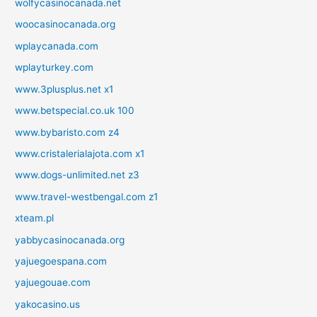
wolfycasinocanada.net
woocasinocanada.org
wplaycanada.com
wplayturkey.com
www.3plusplus.net x1
www.betspecial.co.uk 100
www.bybaristo.com z4
www.cristalerialajota.com x1
www.dogs-unlimited.net z3
www.travel-westbengal.com z1
xteam.pl
yabbycasinocanada.org
yajuegoespana.com
yajuegouae.com
yakocasino.us