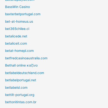
BassWin Casino
baxterbetportugal.com
bet-at-homeus.us
bet365chilee.cl
betalicede.net
betaliceit.com
betat-homepl.com
betfredcasinoaustralia.com
Bethall online καζίνο
betlabeldeutschland.com
betlabelportugal.net
betlabelsl.com
bettilt-portugal.org
bettonitintas.com.br