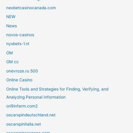
neobetcasinocanada.com
NEW
News
novos-casinos
nyxbets-1.nl
OM
OM cc
onevroze.ru 500
Online Casino
Online Tools and Strategies for Finding, Verifying, and
Analyzing Personal Information
ori9infarm.com2
oscarspindeutschland.net
oscarspinitalia.net