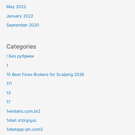
May 2022
January 2022
September 2020
Categories
! Без рубрики
1
10 Best Forex Brokers for Scalping 2026
111
13
17
1winbets.com.br2
1xbet στοίχημα
1xbetapp-ph.com3