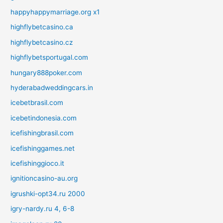
happyhappymarriage.org x1
highflybetcasino.ca
highflybetcasino.cz
highflybetsportugal.com
hungary888poker.com
hyderabadweddingcars.in
icebetbrasil.com
icebetindonesia.com
icefishingbrasil.com
icefishinggames.net
icefishinggioco.it
ignitioncasino-au.org
igrushki-opt34.ru 2000
igry-nardy.ru 4, 6-8