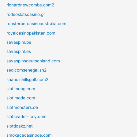
richardnewcombe.com2
rodeoslotscasino.gr
roosterbetcasinoaustralia.com
royalcasinopakistan.com
savaspin1.be
savaspin1.es
savaspinsdeutschland.com
sedicomsenegal.sn2
shandinhillsgolf.com2
slotimobg.com
slotimode.com
slotmonsters.de
slotsvader-italy.com
slotticakz.net
smokacecasinode.com