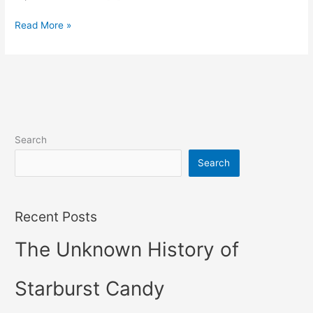
Read More »
Search
Search
Recent Posts
The Unknown History of
Starburst Candy