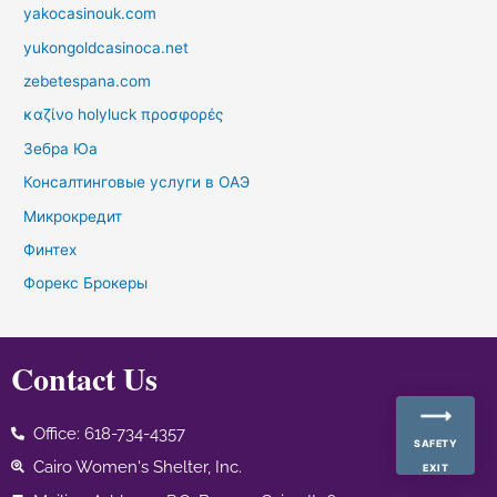
yakocasinouk.com
yukongoldcasinoca.net
zebetespana.com
καζίνο holyluck προσφορές
Зебра Юа
Консалтинговые услуги в ОАЭ
Микрокредит
Финтех
Форекс Брокеры
Contact Us
Office: 618-734-4357
SAFETY
Cairo Women's Shelter, Inc.
EXIT