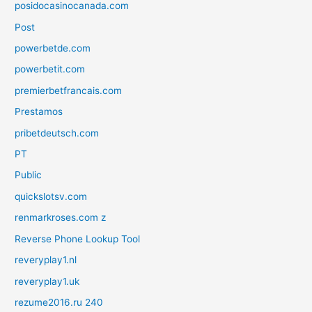
posidocasinocanada.com
Post
powerbetde.com
powerbetit.com
premierbetfrancais.com
Prestamos
pribetdeutsch.com
PT
Public
quickslotsv.com
renmarkroses.com z
Reverse Phone Lookup Tool
reveryplay1.nl
reveryplay1.uk
rezume2016.ru 240