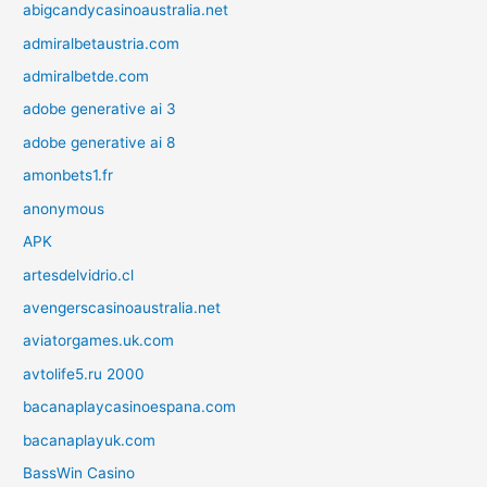
abigcandycasinoaustralia.net
admiralbetaustria.com
admiralbetde.com
adobe generative ai 3
adobe generative ai 8
amonbets1.fr
anonymous
APK
artesdelvidrio.cl
avengerscasinoaustralia.net
aviatorgames.uk.com
avtolife5.ru 2000
bacanaplaycasinoespana.com
bacanaplayuk.com
BassWin Casino