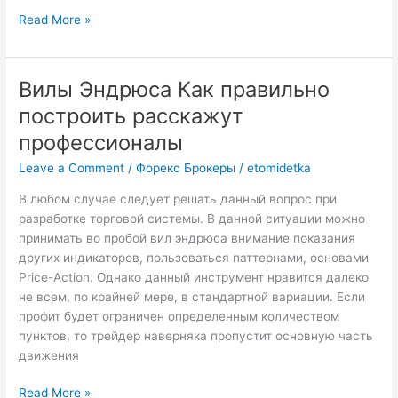
Read More »
Вилы Эндрюса Как правильно
Вилы
Эндрюса
построить расскажут
Как
профессионалы
правильно
построить
Leave a Comment
/
Форекс Брокеры
/
etomidetka
расскажут
В любом случае следует решать данный вопрос при
профессионалы
разработке торговой системы. В данной ситуации можно
принимать во пробой вил эндрюса внимание показания
других индикаторов, пользоваться паттернами, основами
Price-Action. Однако данный инструмент нравится далеко
не всем, по крайней мере, в стандартной вариации. Если
профит будет ограничен определенным количеством
пунктов, то трейдер наверняка пропустит основную часть
движения
Read More »