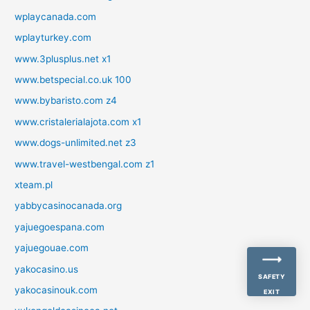
wplaycanada.com
wplayturkey.com
www.3plusplus.net x1
www.betspecial.co.uk 100
www.bybaristo.com z4
www.cristalerialajota.com x1
www.dogs-unlimited.net z3
www.travel-westbengal.com z1
xteam.pl
yabbycasinocanada.org
yajuegoespana.com
yajuegouae.com
yakocasino.us
SAFETY
yakocasinouk.com
EXIT