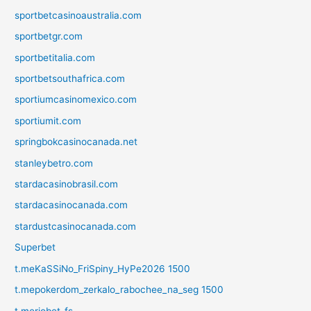
sportbetcasinoaustralia.com
sportbetgr.com
sportbetitalia.com
sportbetsouthafrica.com
sportiumcasinomexico.com
sportiumit.com
springbokcasinocanada.net
stanleybetro.com
stardacasinobrasil.com
stardacasinocanada.com
stardustcasinocanada.com
Superbet
t.meKaSSiNo_FriSpiny_HyPe2026 1500
t.mepokerdom_zerkalo_rabochee_na_seg 1500
t.meriobet_fs