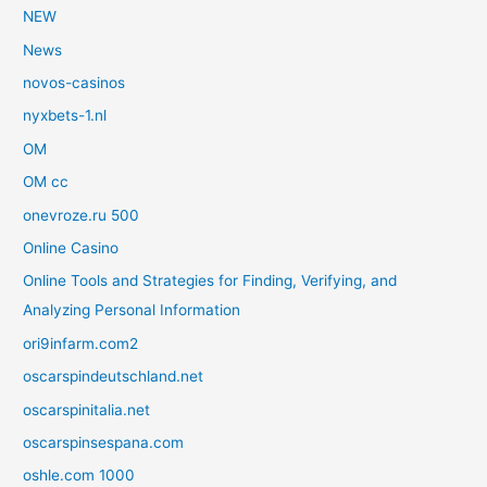
NEW
News
novos-casinos
nyxbets-1.nl
OM
OM cc
onevroze.ru 500
Online Casino
Online Tools and Strategies for Finding, Verifying, and
Analyzing Personal Information
ori9infarm.com2
oscarspindeutschland.net
oscarspinitalia.net
oscarspinsespana.com
oshle.com 1000