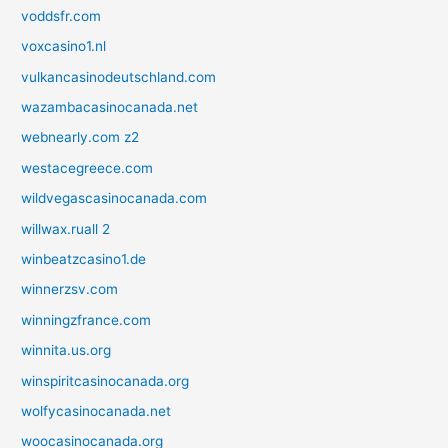
voddsfr.com
voxcasino1.nl
vulkancasinodeutschland.com
wazambacasinocanada.net
webnearly.com z2
westacegreece.com
wildvegascasinocanada.com
willwax.ruall 2
winbeatzcasino1.de
winnerzsv.com
winningzfrance.com
winnita.us.org
winspiritcasinocanada.org
wolfycasinocanada.net
woocasinocanada.org