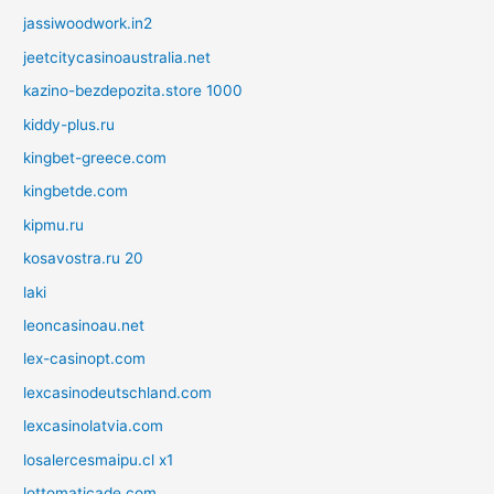
jassiwoodwork.in2
jeetcitycasinoaustralia.net
kazino-bezdepozita.store 1000
kiddy-plus.ru
kingbet-greece.com
kingbetde.com
kipmu.ru
kosavostra.ru 20
laki
leoncasinoau.net
lex-casinopt.com
lexcasinodeutschland.com
lexcasinolatvia.com
losalercesmaipu.cl x1
lottomaticade.com