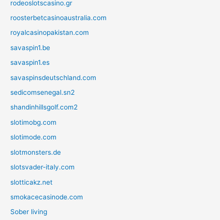
rodeoslotscasino.gr
roosterbetcasinoaustralia.com
royalcasinopakistan.com
savaspin1.be
savaspin1.es
savaspinsdeutschland.com
sedicomsenegal.sn2
shandinhillsgolf.com2
slotimobg.com
slotimode.com
slotmonsters.de
slotsvader-italy.com
slotticakz.net
smokacecasinode.com
Sober living