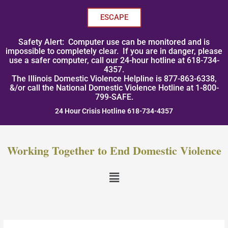
Skip
to
ESCAPE
content
Safety Alert: Computer use can be monitored and is
impossible to completely clear. If you are in danger, please
use a safer computer, call our 24-hour hotline at 618-734-
4357.
The Illinois Domestic Violence Helpline is 877-863-6338,
&/or call the National Domestic Violence Hotline at 1-800-
799-SAFE.
24 Hour Crisis Hotline 618-734-4357
Working Together to End Domestic Violence
Menu