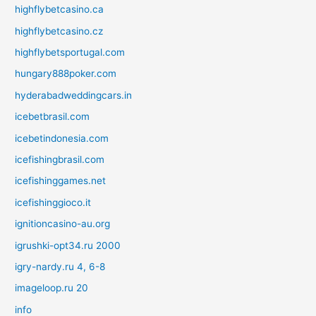
highflybetcasino.ca
highflybetcasino.cz
highflybetsportugal.com
hungary888poker.com
hyderabadweddingcars.in
icebetbrasil.com
icebetindonesia.com
icefishingbrasil.com
icefishinggames.net
icefishinggioco.it
ignitioncasino-au.org
igrushki-opt34.ru 2000
igry-nardy.ru 4, 6-8
imageloop.ru 20
info