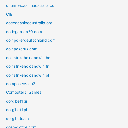
chumbacasinoaustralia.com
CIB
cocoacasinoaustralia.org
codegarden20.com
coinpokerdeutschland.com
coinpokeruk.com
coinstrikeholdandwin.be
coinstrikeholdandwin.fr
coinstrikeholdandwin.pl
composens.eu2
Computers, Games
corgibet1.gr
corgibet1.pl
corgibets.ca
cosmolotde.com