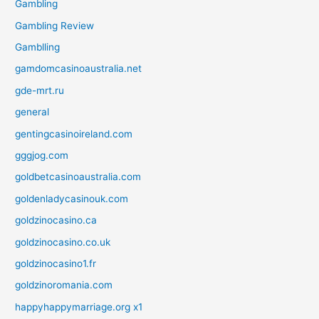
Gambling
Gambling Review
Gamblling
gamdomcasinoaustralia.net
gde-mrt.ru
general
gentingcasinoireland.com
gggjog.com
goldbetcasinoaustralia.com
goldenladycasinouk.com
goldzinocasino.ca
goldzinocasino.co.uk
goldzinocasino1.fr
goldzinoromania.com
happyhappymarriage.org x1