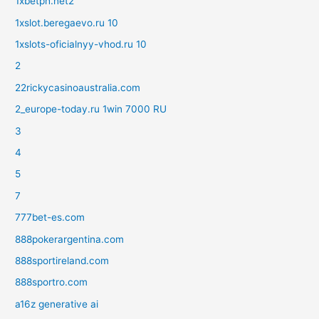
1xbetph.net2
1xslot.beregaevo.ru 10
1xslots-oficialnyy-vhod.ru 10
2
22rickycasinoaustralia.com
2_europe-today.ru 1win 7000 RU
3
4
5
7
777bet-es.com
888pokerargentina.com
888sportireland.com
888sportro.com
a16z generative ai