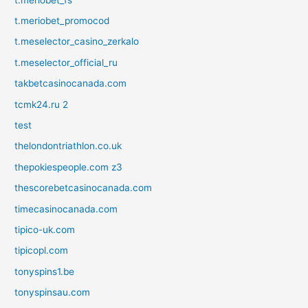
t.meriobet_promocod
t.meselector_casino_zerkalo
t.meselector_official_ru
takbetcasinocanada.com
tcmk24.ru 2
test
thelondontriathlon.co.uk
thepokiespeople.com z3
thescorebetcasinocanada.com
timecasinocanada.com
tipico-uk.com
tipicopl.com
tonyspins1.be
tonyspinsau.com