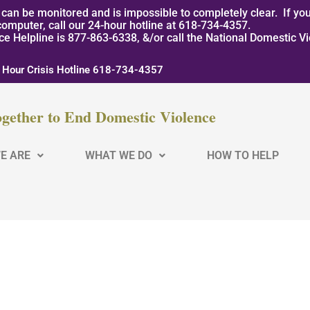
can be monitored and is impossible to completely clear. If you
computer, call our 24-hour hotline at 618-734-4357.
nce Helpline is 877-863-6338, &/or call the National Domestic V
 Hour Crisis Hotline 618-734-4357
gether to End Domestic Violence
E ARE
WHAT WE DO
HOW TO HELP