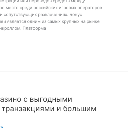
истраций или переводов средств между
ое место среди российских игровых операторов
 и сопутствующих развлечениях. Бонус
лей является одним из самых крупных на рынке
анкроллом. Платформа
казино с выгодными
 транзакциями и большим
ka