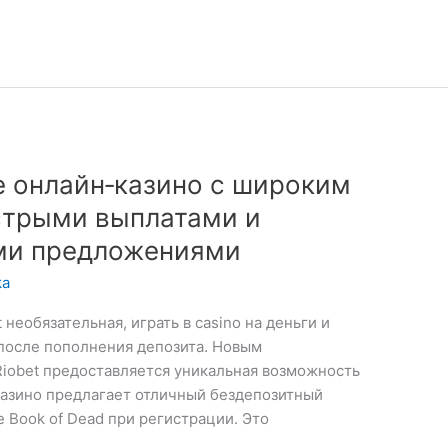
е онлайн‑казино с широким
стрыми выплатами и
ми предложениями
ka
 необязательная, играть в casino на деньги и
 после пополнения депозита. Новым
Riobet предоставляется уникальная возможность
 Казино предлагает отличный бездепозитный
е Book of Dead при регистрации. Это