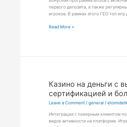
Бонусная программа BitStarz включа
выплатами
первого депозита, а также регуляр
и
игроков. В рамках этого ГЕО топ игр
широким
выбором
Read More »
популярных
игр
Казино
Казино на деньги с 
на
сертификацией и бо
деньги
Leave a Comment
/
general
/
etomidet
с
высоким
Интеграция с покерным клиентом по
рейтингом,
видов активности на платформе. Иг
честной