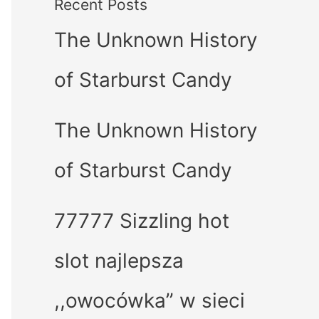
Recent Posts
The Unknown History
of Starburst Candy
The Unknown History
of Starburst Candy
77777 Sizzling hot
slot najlepsza
,,owocówka” w sieci