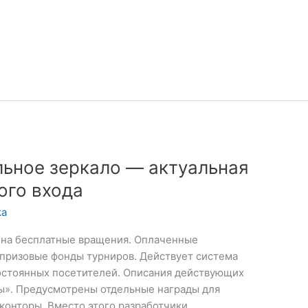
льное зеркало — актуальная
ого входа
ka
на бесплатные вращения. Оплаченные
 призовые фонды турниров. Действует система
постоянных посетителей. Описания действующих
сы». Предусмотрены отдельные награды для
конторы. Вместо этого разработчики