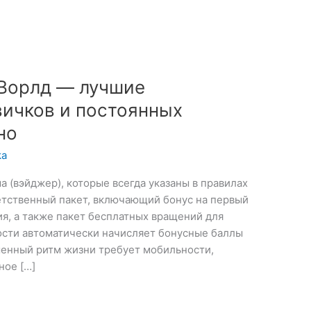
 Ворлд — лучшие
вичков и постоянных
но
ka
 (вэйджер), которые всегда указаны в правилах
етственный пакет, включающий бонус на первый
я, а также пакет бесплатных вращений для
ости автоматически начисляет бонусные баллы
менный ритм жизни требует мобильности,
ное […]