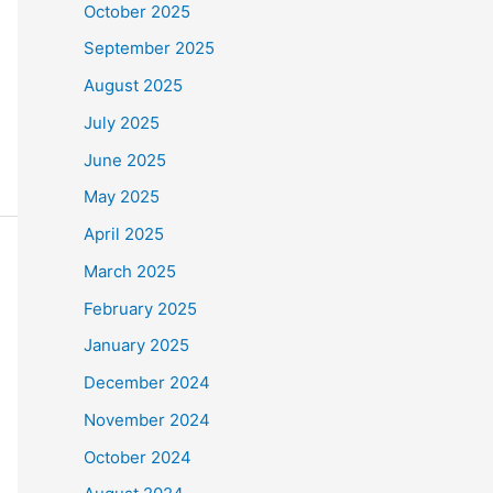
October 2025
September 2025
August 2025
July 2025
June 2025
May 2025
April 2025
March 2025
February 2025
January 2025
December 2024
November 2024
October 2024