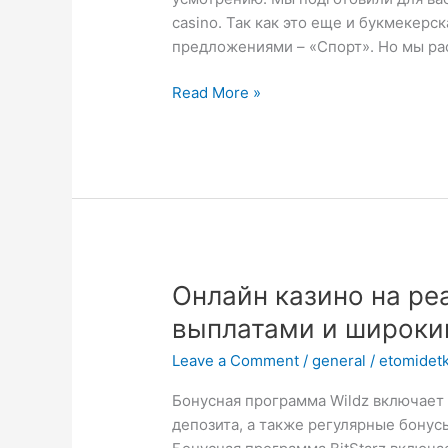
платформе
casino. Так как это еще и букмекерск
при
предложениями – «Спорт». Но мы р
блокировках
Read More »
Онлайн
Онлайн казино на ре
казино
выплатами и широки
на
Leave a Comment
/
general
/
etomidet
реальные
деньги
Бонусная программа Wildz включает 
с
депозита, а также регулярные бонус
быстрыми