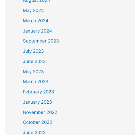
August 2024
May 2024
March 2024
January 2024
September 2023
July 2023
June 2023
May 2023
March 2023
February 2023
January 2023
November 2022
October 2022
June 2022