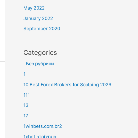
May 2022
January 2022
September 2020
Categories
! Без рубрики
1
10 Best Forex Brokers for Scalping 2026
111
13
17
1winbets.com.br2
1xbet στοίχημα