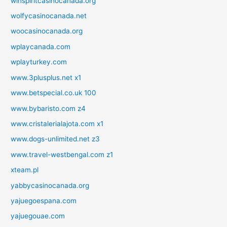
winspiritcasinocanada.org
wolfycasinocanada.net
woocasinocanada.org
wplaycanada.com
wplayturkey.com
www.3plusplus.net x1
www.betspecial.co.uk 100
www.bybaristo.com z4
www.cristalerialajota.com x1
www.dogs-unlimited.net z3
www.travel-westbengal.com z1
xteam.pl
yabbycasinocanada.org
yajuegoespana.com
yajuegouae.com