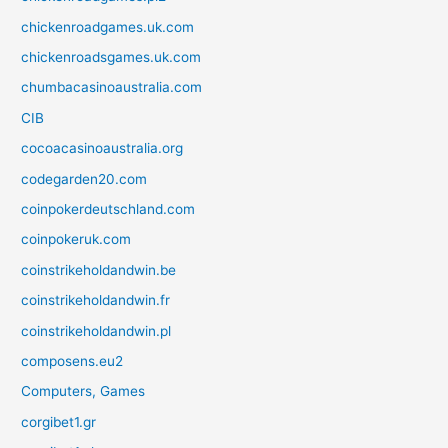
chickenroadgames.uk.com
chickenroadsgames.uk.com
chumbacasinoaustralia.com
CIB
cocoacasinoaustralia.org
codegarden20.com
coinpokerdeutschland.com
coinpokeruk.com
coinstrikeholdandwin.be
coinstrikeholdandwin.fr
coinstrikeholdandwin.pl
composens.eu2
Computers, Games
corgibet1.gr