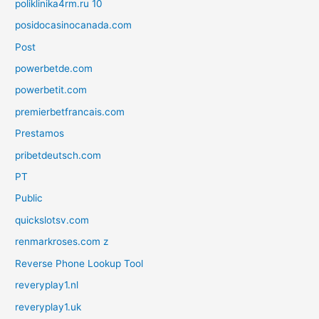
poliklinika4rm.ru 10
posidocasinocanada.com
Post
powerbetde.com
powerbetit.com
premierbetfrancais.com
Prestamos
pribetdeutsch.com
PT
Public
quickslotsv.com
renmarkroses.com z
Reverse Phone Lookup Tool
reveryplay1.nl
reveryplay1.uk