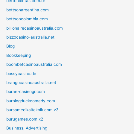
bettonitintas.com.br
bettsonargentina.com
bettsoncolombia.com
billionairecasinoaustralia.com
bizzocasino-australia.net
Blog
Bookkeeping
boombetcasinoaustralia.com
bossycasino.de
brangocasinoaustralia.net
buran-casinogr.com
burningduckcomedy.com
bursamedikalteknik.com z3
burugames.com x2
Business, Advertising