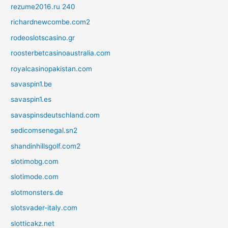
rezume2016.ru 240
richardnewcombe.com2
rodeoslotscasino.gr
roosterbetcasinoaustralia.com
royalcasinopakistan.com
savaspin1.be
savaspin1.es
savaspinsdeutschland.com
sedicomsenegal.sn2
shandinhillsgolf.com2
slotimobg.com
slotimode.com
slotmonsters.de
slotsvader-italy.com
slotticakz.net