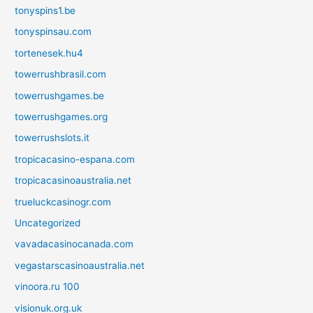
tonyspins1.be
tonyspinsau.com
tortenesek.hu4
towerrushbrasil.com
towerrushgames.be
towerrushgames.org
towerrushslots.it
tropicacasino-espana.com
tropicacasinoaustralia.net
trueluckcasinogr.com
Uncategorized
vavadacasinocanada.com
vegastarscasinoaustralia.net
vinoora.ru 100
visionuk.org.uk