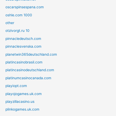
oscarspinsespana.com
oshle.com 1000
other
otzivorgt.ru 10
pinnacledeutsch.com
pinnaclesvenska.com
planetwin365deutschland.com
platincasinobrasil.com
platincasinodeutschland.com
platinumcasinocanada.com
playiopt.com
playojogames.uk.com
playzillacasino.us
plinkogames.uk.com