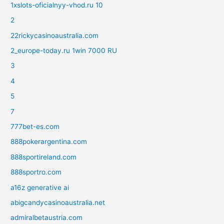
1xslots-oficialnyy-vhod.ru 10
2
22rickycasinoaustralia.com
2_europe-today.ru 1win 7000 RU
3
4
5
7
777bet-es.com
888pokerargentina.com
888sportireland.com
888sportro.com
a16z generative ai
abigcandycasinoaustralia.net
admiralbetaustria.com