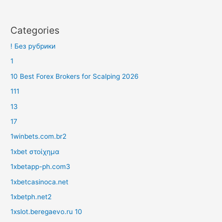
Categories
! Без рубрики
1
10 Best Forex Brokers for Scalping 2026
111
13
17
1winbets.com.br2
1xbet στοίχημα
1xbetapp-ph.com3
1xbetcasinoca.net
1xbetph.net2
1xslot.beregaevo.ru 10