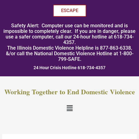
Skip
to
ESCAPE
content
Safety Alert: Computer use can be monitored and is
impossible to completely clear. If you are in danger, please
use a safer computer, call our 24-hour hotline at 618-734-
4357.
The Illinois Domestic Violence Helpline is 877-863-6338,
&/or call the National Domestic Violence Hotline at 1-800-
799-SAFE.
24 Hour Crisis Hotline 618-734-4357
Working Together to End Domestic Violence
Menu