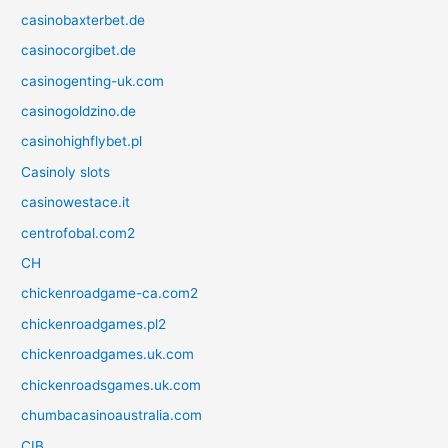
casinobaxterbet.de
casinocorgibet.de
casinogenting-uk.com
casinogoldzino.de
casinohighflybet.pl
Casinoly slots
casinowestace.it
centrofobal.com2
CH
chickenroadgame-ca.com2
chickenroadgames.pl2
chickenroadgames.uk.com
chickenroadsgames.uk.com
chumbacasinoaustralia.com
CIB