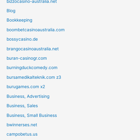
bizzocasino-australia.net
Blog
Bookkeeping
boombetcasinoaustralia.com
bossycasino.de
brangocasinoaustralia.net
buran-casinogr.com
burningduckcomedy.com
bursamedikalteknik.com z3
burugames.com x2
Business, Advertising
Business, Sales
Business, Small Business
bwinnerses.net
campobetus.us