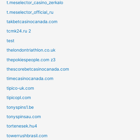
t.meselector_casino_zerkalo
t.meselector_official_ru
takbetcasinocanada.com
tcmk24.ru 2
test
thelondontriathlon.co.uk
thepokiespeople.com z3
thescorebetcasinocanada.com
timecasinocanada.com
tipico-uk.com
tipicopl.com
tonyspins1.be
tonyspinsau.com
tortenesek.hu4
towerrushbrasil.com