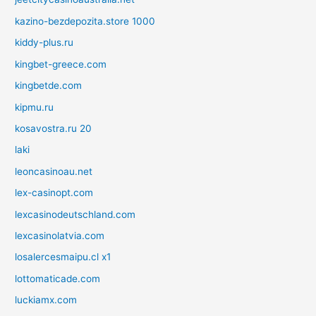
kazino-bezdepozita.store 1000
kiddy-plus.ru
kingbet-greece.com
kingbetde.com
kipmu.ru
kosavostra.ru 20
laki
leoncasinoau.net
lex-casinopt.com
lexcasinodeutschland.com
lexcasinolatvia.com
losalercesmaipu.cl x1
lottomaticade.com
luckiamx.com