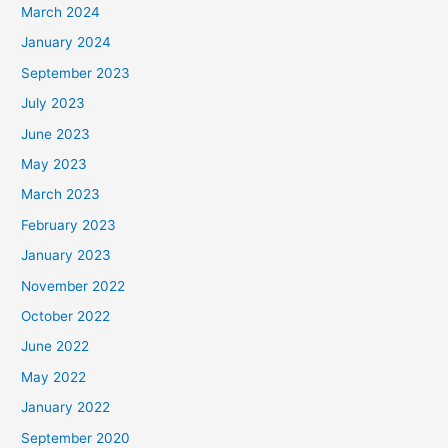
March 2024
January 2024
September 2023
July 2023
June 2023
May 2023
March 2023
February 2023
January 2023
November 2022
October 2022
June 2022
May 2022
January 2022
September 2020