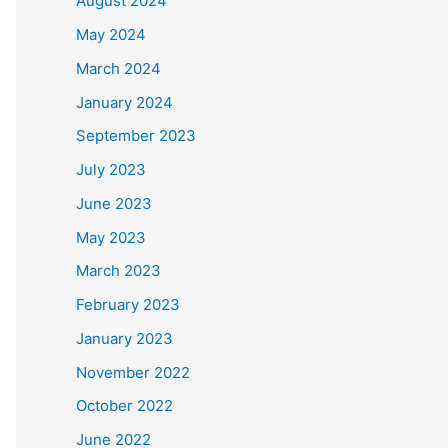
August 2024
May 2024
March 2024
January 2024
September 2023
July 2023
June 2023
May 2023
March 2023
February 2023
January 2023
November 2022
October 2022
June 2022