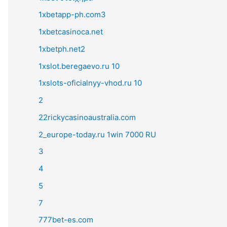
1xbetapp-ph.com3
1xbetcasinoca.net
1xbetph.net2
1xslot.beregaevo.ru 10
1xslots-oficialnyy-vhod.ru 10
2
22rickycasinoaustralia.com
2_europe-today.ru 1win 7000 RU
3
4
5
7
777bet-es.com