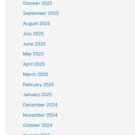
October 2025
September 2025
August 2025
July 2025
June 2025
May 2025
April 2025
March 2025
February 2025
January 2025
December 2024
November 2024
October 2024