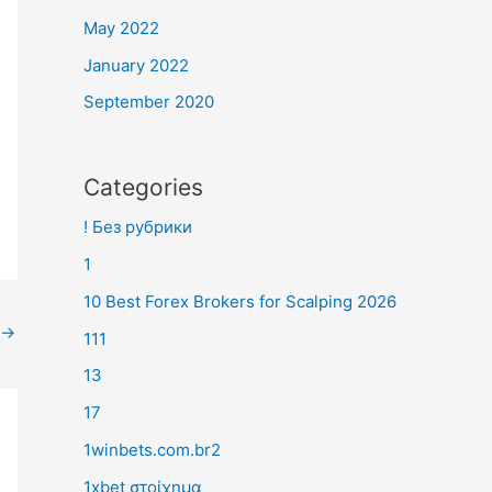
May 2022
January 2022
September 2020
Categories
! Без рубрики
1
10 Best Forex Brokers for Scalping 2026
→
111
13
17
1winbets.com.br2
1xbet στοίχημα