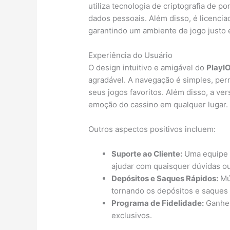
utiliza tecnologia de criptografia de p
dados pessoais. Além disso, é licencia
garantindo um ambiente de jogo justo 
Experiência do Usuário
O design intuitivo e amigável do
PlayI
agradável. A navegação é simples, per
seus jogos favoritos. Além disso, a ve
emoção do cassino em qualquer lugar.
Outros aspectos positivos incluem:
Suporte ao Cliente:
Uma equipe d
ajudar com quaisquer dúvidas o
Depósitos e Saques Rápidos:
Múl
tornando os depósitos e saques 
Programa de Fidelidade:
Ganhe 
exclusivos.