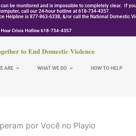
can be monitored and is impossible to completely clear. If you
computer, call our 24-hour hotline at 618-734-4357.
nce Helpline is 877-863-6338, &/or call the National Domestic V
 Hour Crisis Hotline 618-734-4357
gether to End Domestic Violence
E ARE
WHAT WE DO
HOW TO HELP
peram por Você no Playio