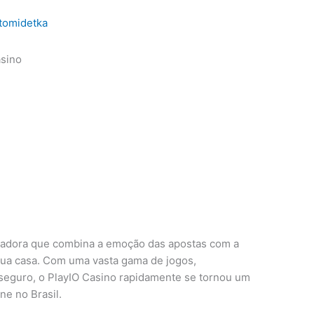
tomidetka
asino
vadora que combina a emoção das apostas com a
sua casa. Com uma vasta gama de jogos,
eguro, o PlayIO Casino rapidamente se tornou um
ne no Brasil.