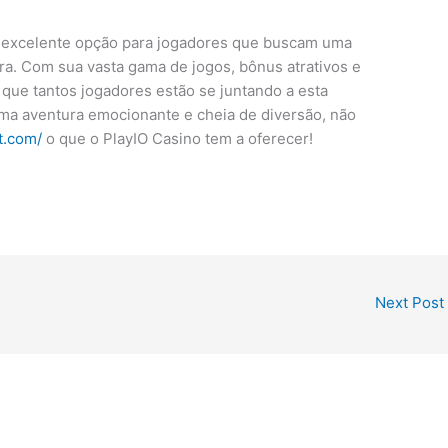
excelente opção para jogadores que buscam uma
ra. Com sua vasta gama de jogos, bônus atrativos e
r que tantos jogadores estão se juntando a esta
uma aventura emocionante e cheia de diversão, não
pt.com/
o que o PlayIO Casino tem a oferecer!
Next Post