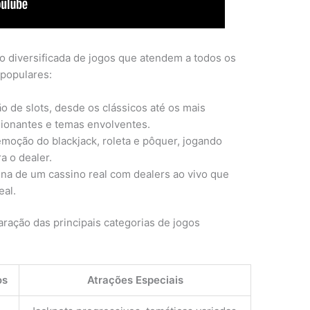
 diversificada de jogos que atendem a todos os
 populares:
 de slots, desde os clássicos até os mais
ionantes e temas envolventes.
moção do blackjack, roleta e pôquer, jogando
a o dealer.
ina de um cassino real com dealers ao vivo que
al.
ração das principais categorias de jogos
os
Atrações Especiais