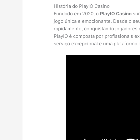
História do PlayIO Casino
Fundado em 2020, o
PlayIO Casino
sur
jogo única e emocionante. Desde o se
rapidamente, conquistando jogadores d
PlayIO é composta por profissionais ex
serviço excepcional e uma plataforma d