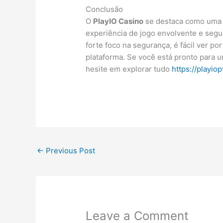
Conclusão
O
PlayIO Casino
se destaca como uma 
experiência de jogo envolvente e segu
forte foco na segurança, é fácil ver po
plataforma. Se você está pronto para 
hesite em explorar tudo
https://playio
←
Previous Post
Leave a Comment