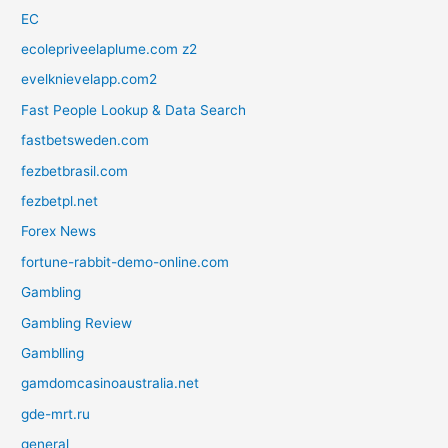
EC
ecolepriveelaplume.com z2
evelknievelapp.com2
Fast People Lookup & Data Search
fastbetsweden.com
fezbetbrasil.com
fezbetpl.net
Forex News
fortune-rabbit-demo-online.com
Gambling
Gambling Review
Gamblling
gamdomcasinoaustralia.net
gde-mrt.ru
general