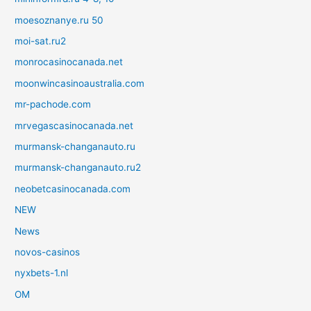
moesoznanye.ru 50
moi-sat.ru2
monrocasinocanada.net
moonwincasinoaustralia.com
mr-pachode.com
mrvegascasinocanada.net
murmansk-changanauto.ru
murmansk-changanauto.ru2
neobetcasinocanada.com
NEW
News
novos-casinos
nyxbets-1.nl
OM