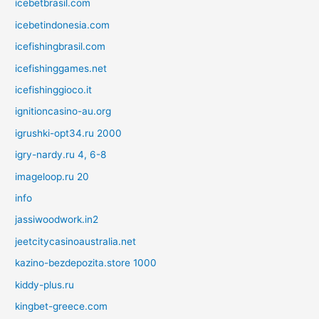
icebetbrasil.com
icebetindonesia.com
icefishingbrasil.com
icefishinggames.net
icefishinggioco.it
ignitioncasino-au.org
igrushki-opt34.ru 2000
igry-nardy.ru 4, 6-8
imageloop.ru 20
info
jassiwoodwork.in2
jeetcitycasinoaustralia.net
kazino-bezdepozita.store 1000
kiddy-plus.ru
kingbet-greece.com