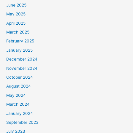
June 2025
May 2025
April 2025
March 2025
February 2025
January 2025
December 2024
November 2024
October 2024
August 2024
May 2024
March 2024
January 2024
September 2023
July 2023