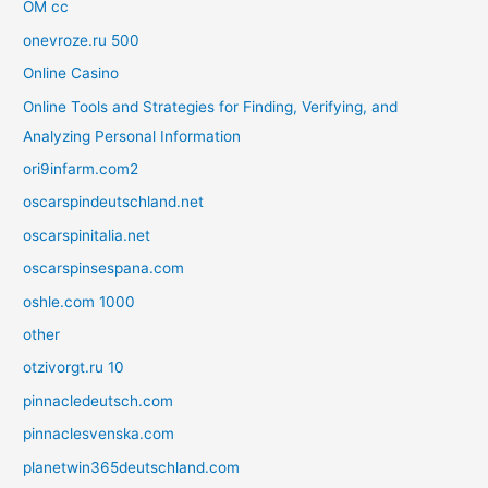
OM cc
onevroze.ru 500
Online Casino
Online Tools and Strategies for Finding, Verifying, and
Analyzing Personal Information
ori9infarm.com2
oscarspindeutschland.net
oscarspinitalia.net
oscarspinsespana.com
oshle.com 1000
other
otzivorgt.ru 10
pinnacledeutsch.com
pinnaclesvenska.com
planetwin365deutschland.com