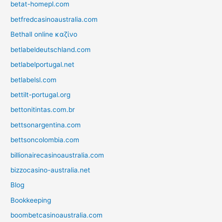
betat-homepl.com
betfredcasinoaustralia.com
Bethall online καζίνο
betlabeldeutschland.com
betlabelportugal.net
betlabelsl.com
bettilt-portugal.org
bettonitintas.com.br
bettsonargentina.com
bettsoncolombia.com
billionairecasinoaustralia.com
bizzocasino-australia.net
Blog
Bookkeeping
boombetcasinoaustralia.com