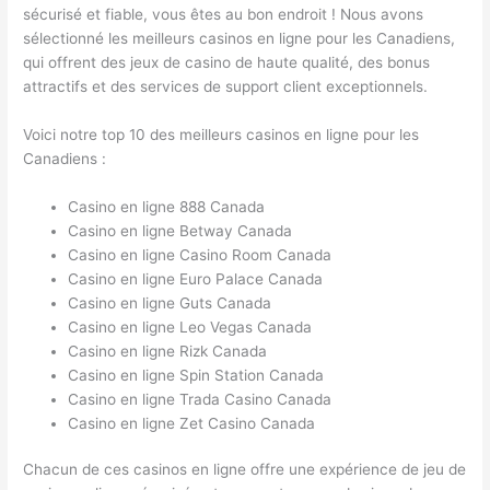
sécurisé et fiable, vous êtes au bon endroit ! Nous avons
sélectionné les meilleurs casinos en ligne pour les Canadiens,
qui offrent des jeux de casino de haute qualité, des bonus
attractifs et des services de support client exceptionnels.
Voici notre top 10 des meilleurs casinos en ligne pour les
Canadiens :
Casino en ligne 888 Canada
Casino en ligne Betway Canada
Casino en ligne Casino Room Canada
Casino en ligne Euro Palace Canada
Casino en ligne Guts Canada
Casino en ligne Leo Vegas Canada
Casino en ligne Rizk Canada
Casino en ligne Spin Station Canada
Casino en ligne Trada Casino Canada
Casino en ligne Zet Casino Canada
Chacun de ces casinos en ligne offre une expérience de jeu de