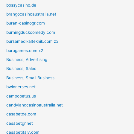
bossycasino.de
brangocasinoaustralia.net
buran-casinogr.com
burningduckcomedy.com
bursamedikalteknik.com z3
burugames.com x2
Business, Advertising
Business, Sales
Business, Small Business
bwinnerses.net
campobetus.us
candylandcasinoaustralia.net
casabetde.com
casabetgr.net
casabetitaly.com