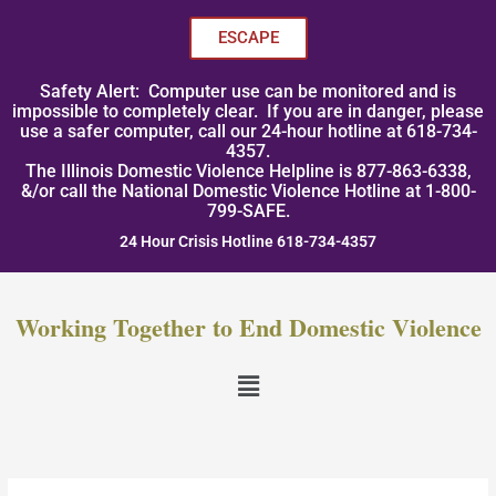
Skip
to
ESCAPE
content
Safety Alert: Computer use can be monitored and is
impossible to completely clear. If you are in danger, please
use a safer computer, call our 24-hour hotline at 618-734-
4357.
The Illinois Domestic Violence Helpline is 877-863-6338,
&/or call the National Domestic Violence Hotline at 1-800-
799-SAFE.
24 Hour Crisis Hotline 618-734-4357
Working Together to End Domestic Violence
Menu