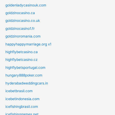
goldenladycasinouk.com
goldzinocasino.ca
goldzinocasino.co.uk
goldzinocasino1.fr
goldzinoromania.com
happyhappymarriage.org x1
highflybetcasino.ca
highflybetcasino.cz
highflybetsportugal.com
hungary888poker.com
hyderabadweddingcars.in
icebetbrasil.com
icebetindonesia.com
icefishingbrasil.com
icefishinggames.net