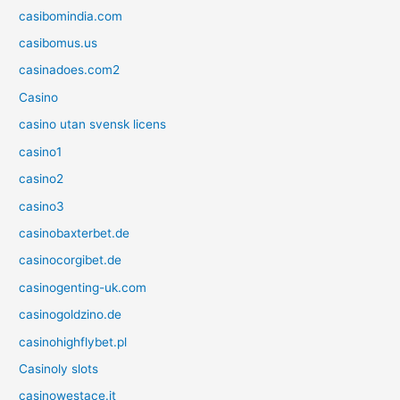
casibomindia.com
casibomus.us
casinadoes.com2
Casino
casino utan svensk licens
casino1
casino2
casino3
casinobaxterbet.de
casinocorgibet.de
casinogenting-uk.com
casinogoldzino.de
casinohighflybet.pl
Casinoly slots
casinowestace.it