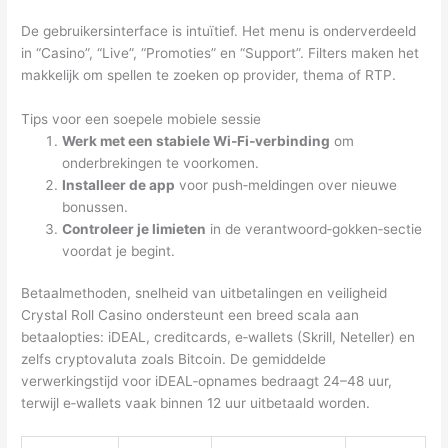
De gebruikersinterface is intuïtief. Het menu is onderverdeeld
in “Casino”, “Live”, “Promoties” en “Support”. Filters maken het
makkelijk om spellen te zoeken op provider, thema of RTP.
Tips voor een soepele mobiele sessie
Werk met een stabiele Wi‑Fi‑verbinding
om
onderbrekingen te voorkomen.
Installeer de app
voor push‑meldingen over nieuwe
bonussen.
Controleer je limieten
in de verantwoord‑gokken‑sectie
voordat je begint.
Betaalmethoden, snelheid van uitbetalingen en veiligheid
Crystal Roll Casino ondersteunt een breed scala aan
betaalopties: iDEAL, creditcards, e‑wallets (Skrill, Neteller) en
zelfs cryptovaluta zoals Bitcoin. De gemiddelde
verwerkingstijd voor iDEAL‑opnames bedraagt 24–48 uur,
terwijl e‑wallets vaak binnen 12 uur uitbetaald worden.