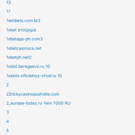
13
17
1winbets.com.br2
1xbet στοίχημα
1xbetapp-ph.com3
1xbetcasinoca.net
1xbetph.net2
1xslot.beregaevo.ru 10
1xslots-oficialnyy-vhod.ru 10
2
22rickycasinoaustralia.com
2_europe-today.ru 1win 7000 RU
3
4
5