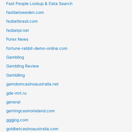
Fast People Lookup & Data Search
fastbetsweden.com
fezbetbrasil.com
fezbetpl.net
Forex News
fortune-rabbit-demo-online.com
Gambling
Gambling Review
Gamblling
gamdomcasinoaustralia.net
gde-mrt.ru
general
gentingcasinoireland.com
gggjog.com
goldbetcasinoaustralia.com