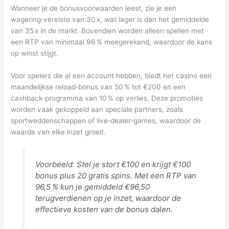
Wanneer je de bonusvoorwaarden leest, zie je een
wagering‑vereiste van 30 x, wat lager is dan het gemiddelde
van 35 x in de markt. Bovendien worden alleen spellen met
een RTP van minimaal 96 % meegerekend, waardoor de kans
op winst stijgt.
Voor spelers die al een account hebben, biedt het casino een
maandelijkse reload‑bonus van 50 % tot €200 en een
cashback‑programma van 10 % op verlies. Deze promoties
worden vaak gekoppeld aan speciale partners, zoals
sportweddenschappen of live‑dealer‑games, waardoor de
waarde van elke inzet groeit.
Voorbeeld: Stel je stort €100 en krijgt €100
bonus plus 20 gratis spins. Met een RTP van
96,5 % kun je gemiddeld €96,50
terugverdienen op je inzet, waardoor de
effectieve kosten van de bonus dalen.