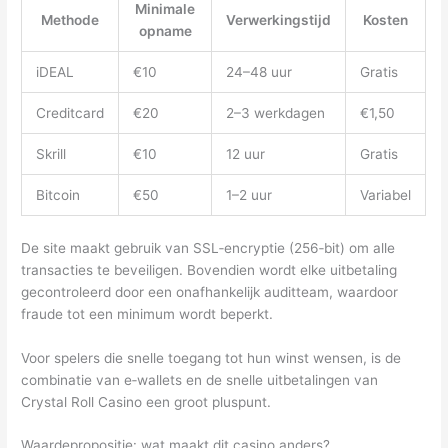
Minimale
Methode
Verwerkingstijd
Kosten
opname
iDEAL
€10
24–48 uur
Gratis
Creditcard
€20
2–3 werkdagen
€1,50
Skrill
€10
12 uur
Gratis
Bitcoin
€50
1–2 uur
Variabel
De site maakt gebruik van SSL‑encryptie (256‑bit) om alle
transacties te beveiligen. Bovendien wordt elke uitbetaling
gecontroleerd door een onafhankelijk auditteam, waardoor
fraude tot een minimum wordt beperkt.
Voor spelers die snelle toegang tot hun winst wensen, is de
combinatie van e‑wallets en de snelle uitbetalingen van
Crystal Roll Casino een groot pluspunt.
Waardepropositie: wat maakt dit casino anders?