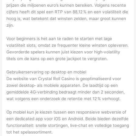
prijzen die miljoenen euro’s kunnen bereiken. Volgens recente
cijfers heeft dit spel een RTP van 88,12 % en een volatiliteit die
hoog is, wat betekent dat winsten zelden, maar groot kunnen
zijn.
Voor beginners is het aan te raden te starten met lage
volatiliteit slots, omdat ze frequenter kleine winsten opleveren.
Gevorderde spelers kunnen juist kiezen voor high‑volatility
titels om de kans op een grote jackpot te vergroten.
Gebruikerservaring op desktop en mobiel
De website van Crystal Roll Casino is geoptimaliseerd voor
zowel desktop‑ als mobiele apparaten. De laadtijd op een
gemiddelde 4G‑verbinding bedraagt minder dan 2 seconden,
wat volgens een onderzoek de retentie met 12 % verhoogt.
Op mobiel kun je kiezen tussen een responsieve webversie of
een dedicated app voor iOS en Android. Beide bieden dezelfde
functionaliteit: snelle stortingen, live‑chat en volledige toegang
tot het spelassortiment.