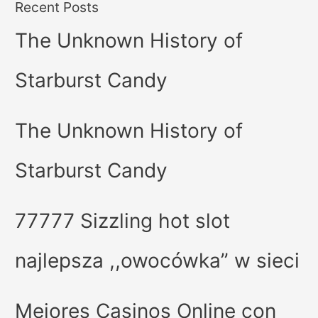
Recent Posts
The Unknown History of
Starburst Candy
The Unknown History of
Starburst Candy
77777 Sizzling hot slot
najlepsza ,,owocówka” w sieci
Mejores Casinos Online con