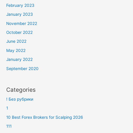
February 2023
January 2023
November 2022
October 2022
June 2022
May 2022
January 2022
September 2020
Categories
! Без рубрики
1
10 Best Forex Brokers for Scalping 2026
111