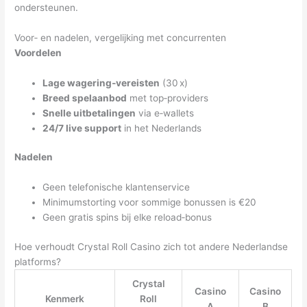
ondersteunen.
Voor‑ en nadelen, vergelijking met concurrenten
Voordelen
Lage wagering‑vereisten
(30 x)
Breed spelaanbod
met top‑providers
Snelle uitbetalingen
via e‑wallets
24/7 live support
in het Nederlands
Nadelen
Geen telefonische klantenservice
Minimumstorting voor sommige bonussen is €20
Geen gratis spins bij elke reload‑bonus
Hoe verhoudt Crystal Roll Casino zich tot andere Nederlandse
platforms?
Crystal
Casino
Casino
Kenmerk
Roll
A
B