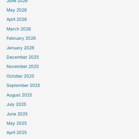
June 2026
May 2026
April 2026
March 2026
February 2026
January 2026
December 2025
November 2025
October 2025
September 2025
August 2025
July 2025
June 2025
May 2025
April 2025