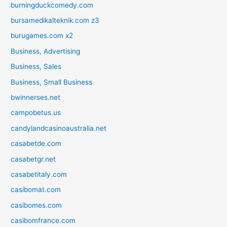
burningduckcomedy.com
bursamedikalteknik.com z3
burugames.com x2
Business, Advertising
Business, Sales
Business, Small Business
bwinnerses.net
campobetus.us
candylandcasinoaustralia.net
casabetde.com
casabetgr.net
casabetitaly.com
casibomat.com
casibomes.com
casibomfrance.com