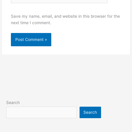
Save my name, email, and website in this browser for the
next time I comment.
Search
Search