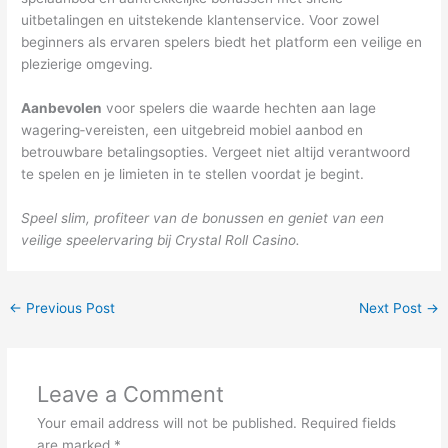
uitbetalingen en uitstekende klantenservice. Voor zowel
beginners als ervaren spelers biedt het platform een veilige en
plezierige omgeving.
Aanbevolen
voor spelers die waarde hechten aan lage
wagering‑vereisten, een uitgebreid mobiel aanbod en
betrouwbare betalingsopties. Vergeet niet altijd verantwoord
te spelen en je limieten in te stellen voordat je begint.
Speel slim, profiteer van de bonussen en geniet van een
veilige speelervaring bij Crystal Roll Casino.
←
Previous Post
Next Post
→
Leave a Comment
Your email address will not be published.
Required fields
are marked
*