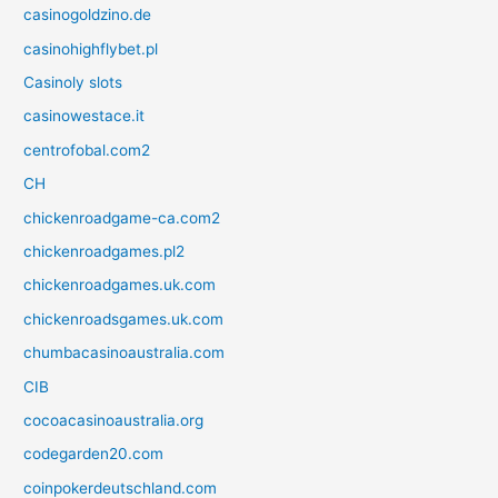
casinogoldzino.de
casinohighflybet.pl
Casinoly slots
casinowestace.it
centrofobal.com2
CH
chickenroadgame-ca.com2
chickenroadgames.pl2
chickenroadgames.uk.com
chickenroadsgames.uk.com
chumbacasinoaustralia.com
CIB
cocoacasinoaustralia.org
codegarden20.com
coinpokerdeutschland.com