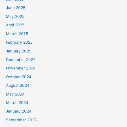
June 2025
May 2025
April 2025
March 2025
February 2025
January 2025
December 2024
November 2024
October 2024
August 2024
May 2024
March 2024
January 2024
September 2023