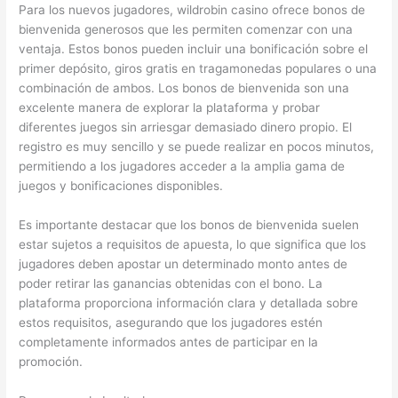
Para los nuevos jugadores, wildrobin casino ofrece bonos de
bienvenida generosos que les permiten comenzar con una
ventaja. Estos bonos pueden incluir una bonificación sobre el
primer depósito, giros gratis en tragamonedas populares o una
combinación de ambos. Los bonos de bienvenida son una
excelente manera de explorar la plataforma y probar
diferentes juegos sin arriesgar demasiado dinero propio. El
registro es muy sencillo y se puede realizar en pocos minutos,
permitiendo a los jugadores acceder a la amplia gama de
juegos y bonificaciones disponibles.
Es importante destacar que los bonos de bienvenida suelen
estar sujetos a requisitos de apuesta, lo que significa que los
jugadores deben apostar un determinado monto antes de
poder retirar las ganancias obtenidas con el bono. La
plataforma proporciona información clara y detallada sobre
estos requisitos, asegurando que los jugadores estén
completamente informados antes de participar en la
promoción.