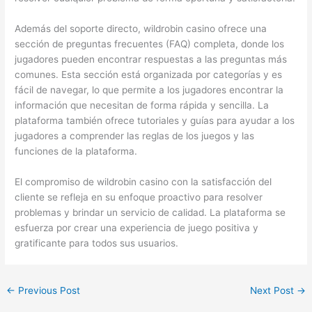
Además del soporte directo, wildrobin casino ofrece una
sección de preguntas frecuentes (FAQ) completa, donde los
jugadores pueden encontrar respuestas a las preguntas más
comunes. Esta sección está organizada por categorías y es
fácil de navegar, lo que permite a los jugadores encontrar la
información que necesitan de forma rápida y sencilla. La
plataforma también ofrece tutoriales y guías para ayudar a los
jugadores a comprender las reglas de los juegos y las
funciones de la plataforma.
El compromiso de wildrobin casino con la satisfacción del
cliente se refleja en su enfoque proactivo para resolver
problemas y brindar un servicio de calidad. La plataforma se
esfuerza por crear una experiencia de juego positiva y
gratificante para todos sus usuarios.
←
Previous Post
Next Post
→