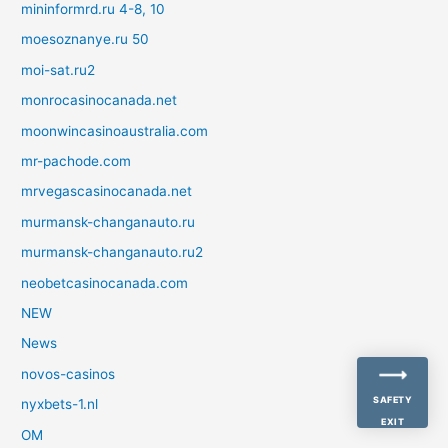
mininformrd.ru 4-8, 10
moesoznanye.ru 50
moi-sat.ru2
monrocasinocanada.net
moonwincasinoaustralia.com
mr-pachode.com
mrvegascasinocanada.net
murmansk-changanauto.ru
murmansk-changanauto.ru2
neobetcasinocanada.com
NEW
News
novos-casinos
SAFETY
nyxbets-1.nl
EXIT
OM