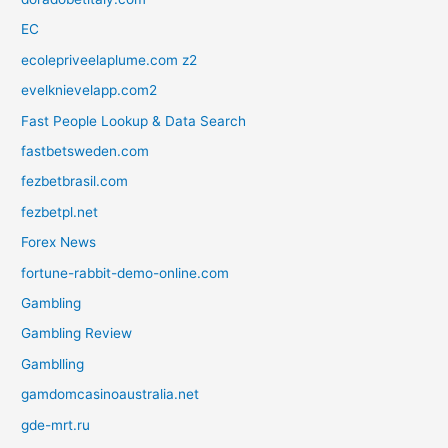
EC
ecolepriveelaplume.com z2
evelknievelapp.com2
Fast People Lookup & Data Search
fastbetsweden.com
fezbetbrasil.com
fezbetpl.net
Forex News
fortune-rabbit-demo-online.com
Gambling
Gambling Review
Gamblling
gamdomcasinoaustralia.net
gde-mrt.ru