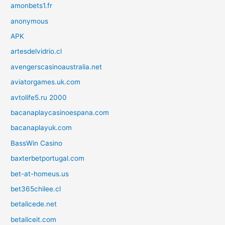
amonbets1.fr
anonymous
APK
artesdelvidrio.cl
avengerscasinoaustralia.net
aviatorgames.uk.com
avtolife5.ru 2000
bacanaplaycasinoespana.com
bacanaplayuk.com
BassWin Casino
baxterbetportugal.com
bet-at-homeus.us
bet365chilee.cl
betalicede.net
betaliceit.com