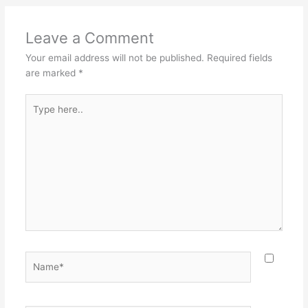
Leave a Comment
Your email address will not be published.
Required fields
are marked
*
Type
here..
Name*