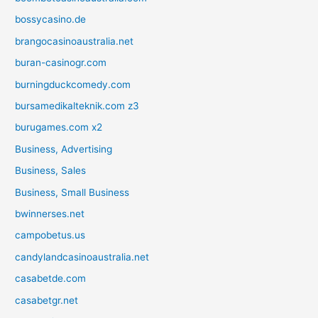
bossycasino.de
brangocasinoaustralia.net
buran-casinogr.com
burningduckcomedy.com
bursamedikalteknik.com z3
burugames.com x2
Business, Advertising
Business, Sales
Business, Small Business
bwinnerses.net
campobetus.us
candylandcasinoaustralia.net
casabetde.com
casabetgr.net