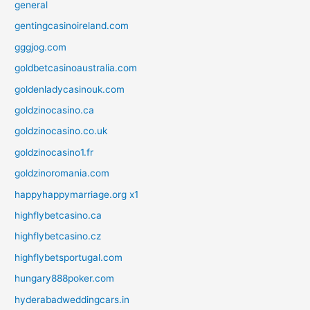
general
gentingcasinoireland.com
gggjog.com
goldbetcasinoaustralia.com
goldenladycasinouk.com
goldzinocasino.ca
goldzinocasino.co.uk
goldzinocasino1.fr
goldzinoromania.com
happyhappymarriage.org x1
highflybetcasino.ca
highflybetcasino.cz
highflybetsportugal.com
hungary888poker.com
hyderabadweddingcars.in