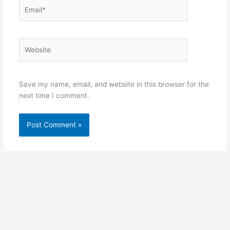
Email*
Website
Save my name, email, and website in this browser for the
next time I comment.