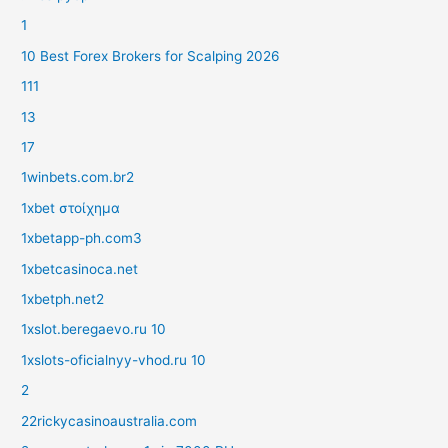
1
10 Best Forex Brokers for Scalping 2026
111
13
17
1winbets.com.br2
1xbet στοίχημα
1xbetapp-ph.com3
1xbetcasinoca.net
1xbetph.net2
1xslot.beregaevo.ru 10
1xslots-oficialnyy-vhod.ru 10
2
22rickycasinoaustralia.com