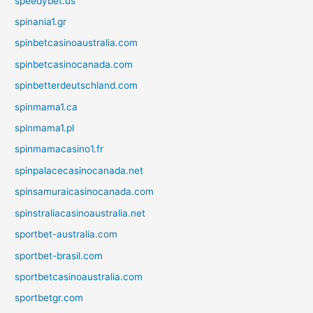
speedybet.us
spinania1.gr
spinbetcasinoaustralia.com
spinbetcasinocanada.com
spinbetterdeutschland.com
spinmama1.ca
spinmama1.pl
spinmamacasino1.fr
spinpalacecasinocanada.net
spinsamuraicasinocanada.com
spinstraliacasinoaustralia.net
sportbet-australia.com
sportbet-brasil.com
sportbetcasinoaustralia.com
sportbetgr.com