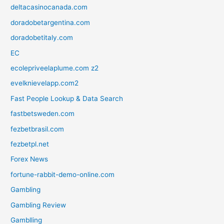
deltacasinocanada.com
doradobetargentina.com
doradobetitaly.com
EC
ecolepriveelaplume.com z2
evelknievelapp.com2
Fast People Lookup & Data Search
fastbetsweden.com
fezbetbrasil.com
fezbetpl.net
Forex News
fortune-rabbit-demo-online.com
Gambling
Gambling Review
Gamblling