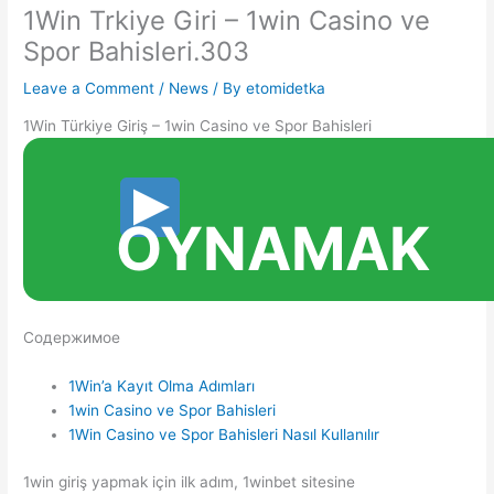
1Win Trkiye Giri – 1win Casino ve
Spor Bahisleri.303
Leave a Comment
/
News
/ By
etomidetka
1Win Türkiye Giriş – 1win Casino ve Spor Bahisleri
OYNAMAK
Содержимое
1Win’a Kayıt Olma Adımları
1win Casino ve Spor Bahisleri
1Win Casino ve Spor Bahisleri Nasıl Kullanılır
1win giriş yapmak için ilk adım, 1winbet sitesine