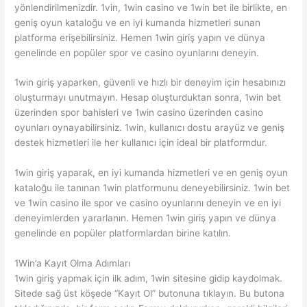
yönlendirilmenizdir. 1vin, 1win casino ve 1win bet ile birlikte, en
geniş oyun kataloğu ve en iyi kumanda hizmetleri sunan
platforma erişebilirsiniz. Hemen 1win giriş yapın ve dünya
genelinde en popüler spor ve casino oyunlarını deneyin.
1win giriş yaparken, güvenli ve hızlı bir deneyim için hesabınızı
oluşturmayı unutmayın. Hesap oluşturduktan sonra, 1win bet
üzerinden spor bahisleri ve 1win casino üzerinden casino
oyunları oynayabilirsiniz. 1win, kullanıcı dostu arayüz ve geniş
destek hizmetleri ile her kullanıcı için ideal bir platformdur.
1win giriş yaparak, en iyi kumanda hizmetleri ve en geniş oyun
kataloğu ile tanınan 1win platformunu deneyebilirsiniz. 1win bet
ve 1win casino ile spor ve casino oyunlarını deneyin ve en iyi
deneyimlerden yararlanın. Hemen 1win giriş yapın ve dünya
genelinde en popüler platformlardan birine katılın.
1Win’a Kayıt Olma Adımları
1win giriş yapmak için ilk adım, 1win sitesine gidip kaydolmak.
Sitede sağ üst köşede “Kayıt Ol” butonuna tıklayın. Bu butona