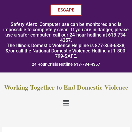
Skip
to
ESCAPE
content
Safety Alert: Computer use can be monitored and is
impossible to completely clear. If you are in danger, please
use a safer computer, call our 24-hour hotline at 618-734-
4357.
The Illinois Domestic Violence Helpline is 877-863-6338,
&/or call the National Domestic Violence Hotline at 1-800-
799-SAFE.
24 Hour Crisis Hotline 618-734-4357
Working Together to End Domestic Violence
Menu