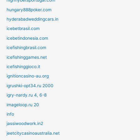
highflybetsportugal.com
hungary888poker.com
hyderabadweddingcars.in
icebetbrasil.com
icebetindonesia.com
icefishingbrasil.com
icefishinggames.net
icefishinggioco.it
ignitioncasino-au.org
igrushki-opt34.ru 2000
igry-nardy.ru 4, 6-8
imageloop.ru 20
info
jassiwoodwork.in2
jeetcitycasinoaustralia.net