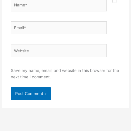
Name*
Email*
Website
Save my name, email, and website in this browser for the
next time I comment.