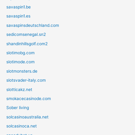
savaspin1.be
savaspin1.es
savaspinsdeutschland.com
sedicomsenegal.sn2
shandinhillsgolf.com2
slotimobg.com
slotimode.com
slotmonsters.de
slotsvader-italy.com
slotticakz.net
smokacecasinode.com
Sober living
solcasinoaustralia.net
solcasinoca.net