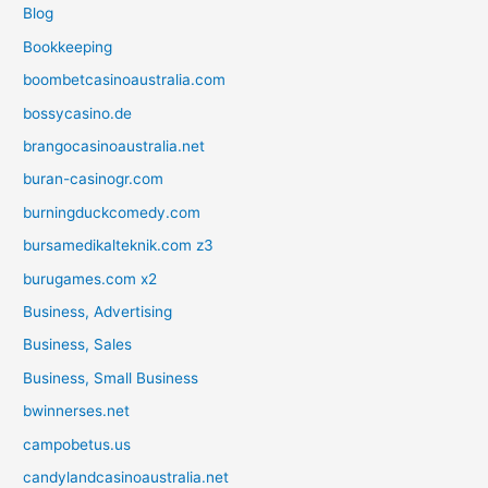
Blog
Bookkeeping
boombetcasinoaustralia.com
bossycasino.de
brangocasinoaustralia.net
buran-casinogr.com
burningduckcomedy.com
bursamedikalteknik.com z3
burugames.com x2
Business, Advertising
Business, Sales
Business, Small Business
bwinnerses.net
campobetus.us
candylandcasinoaustralia.net