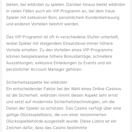
bieten, bei wildrobin zu spielen. Darüber hinaus bietet wildrobin
in vielen Fällen auch ein VIP-Programm an, bei dem treue
Spieler mit exklusiven Boni, persönlichem Kundenbetreuung
und anderen Vorteilen belohnt werden.
Das VIP-Programm ist oft in verschiedene Stufen unterteilt,
wobei Spieler mit steigendem Einsatzlevel immer höhere
Vorteile erhalten. Zu den Vorteilen eines VIP-Programms
können beispielsweise höhere Bonusbeträge, schnellere
Auszahlungen, exklusive Einladungen zu Events und ein
persönlicher Account Manager gehören.
Sicherheitsaspekte bei wildrobin
Ein entscheidender Faktor bei der Wahl eines Online-Casinos
ist die Sicherheit. wildrobin nimmt diesen Aspekt sehr ernst
und setzt auf modernste Sicherheitstechnologien, um die
Daten der Spieler zu schützen. Das Casino verfügt über eine
gültige Glücksspiellizenz, die von einer renommierten
Glücksspielbehörde ausgestellt wurde. Diese Lizenz ist ein
Zeichen dafür, dass das Casino bestimmte