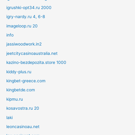
igrushki-opt34.ru 2000
igry-nardy.ru 4, 6-8
imageloop.ru 20
info
jassiwoodwork.in2
jeetcitycasinoaustralia.net
kazino-bezdepozita.store 1000
kiddy-plus.ru
kingbet-greece.com
kingbetde.com
kipmu.ru
kosavostra.ru 20
laki
leoncasinoau.net