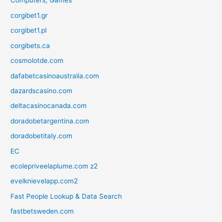
Computers, Games
corgibet1.gr
corgibet1.pl
corgibets.ca
cosmolotde.com
dafabetcasinoaustralia.com
dazardscasino.com
deltacasinocanada.com
doradobetargentina.com
doradobetitaly.com
EC
ecolepriveelaplume.com z2
evelknievelapp.com2
Fast People Lookup & Data Search
fastbetsweden.com