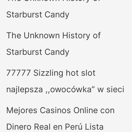
Starburst Candy
The Unknown History of
Starburst Candy
77777 Sizzling hot slot
najlepsza ,,owocówka” w sieci
Mejores Casinos Online con
Dinero Real en Perú Lista