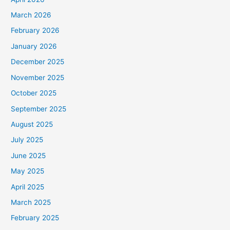
March 2026
February 2026
January 2026
December 2025
November 2025
October 2025
September 2025
August 2025
July 2025
June 2025
May 2025
April 2025
March 2025
February 2025