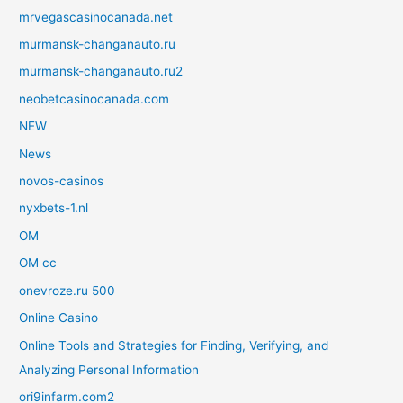
mrvegascasinocanada.net
murmansk-changanauto.ru
murmansk-changanauto.ru2
neobetcasinocanada.com
NEW
News
novos-casinos
nyxbets-1.nl
OM
OM cc
onevroze.ru 500
Online Casino
Online Tools and Strategies for Finding, Verifying, and
Analyzing Personal Information
ori9infarm.com2