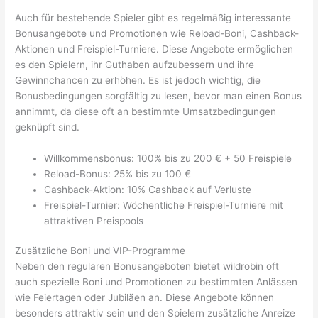
Auch für bestehende Spieler gibt es regelmäßig interessante
Bonusangebote und Promotionen wie Reload-Boni, Cashback-
Aktionen und Freispiel-Turniere. Diese Angebote ermöglichen
es den Spielern, ihr Guthaben aufzubessern und ihre
Gewinnchancen zu erhöhen. Es ist jedoch wichtig, die
Bonusbedingungen sorgfältig zu lesen, bevor man einen Bonus
annimmt, da diese oft an bestimmte Umsatzbedingungen
geknüpft sind.
Willkommensbonus: 100% bis zu 200 € + 50 Freispiele
Reload-Bonus: 25% bis zu 100 €
Cashback-Aktion: 10% Cashback auf Verluste
Freispiel-Turnier: Wöchentliche Freispiel-Turniere mit
attraktiven Preispools
Zusätzliche Boni und VIP-Programme
Neben den regulären Bonusangeboten bietet wildrobin oft
auch spezielle Boni und Promotionen zu bestimmten Anlässen
wie Feiertagen oder Jubiläen an. Diese Angebote können
besonders attraktiv sein und den Spielern zusätzliche Anreize