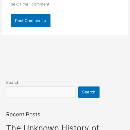
next time I comment.
Search
Search
Recent Posts
The Unknown History of