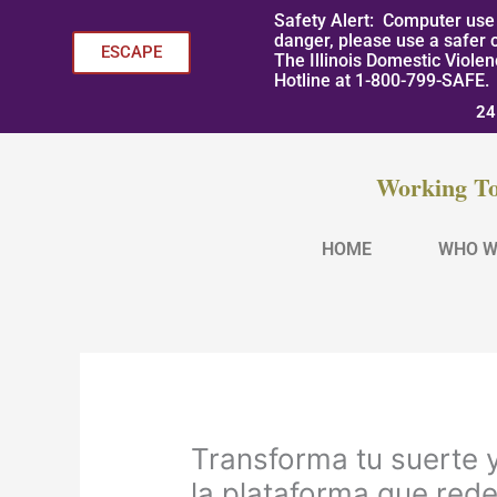
Skip
Safety Alert: Computer use 
to
danger, please use a safer 
ESCAPE
The Illinois Domestic Viole
content
Hotline at 1-800-799-SAFE.
24
Working To
HOME
WHO W
Transforma tu suerte y
la plataforma que rede