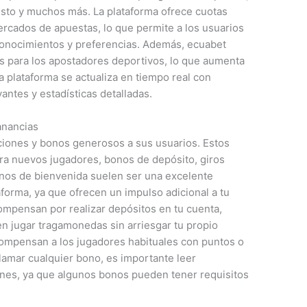
esto y muchos más. La plataforma ofrece cuotas
ercados de apuestas, lo que permite a los usuarios
conocimientos y preferencias. Además, ecuabet
 para los apostadores deportivos, lo que aumenta
La plataforma se actualiza en tiempo real con
antes y estadísticas detalladas.
anancias
iones y bonos generosos a sus usuarios. Estos
ra nuevos jugadores, bonos de depósito, giros
onos de bienvenida suelen ser una excelente
forma, ya que ofrecen un impulso adicional a tu
ompensan por realizar depósitos en tu cuenta,
en jugar tragamonedas sin arriesgar tu propio
compensan a los jugadores habituales con puntos o
amar cualquier bono, es importante leer
nes, ya que algunos bonos pueden tener requisitos