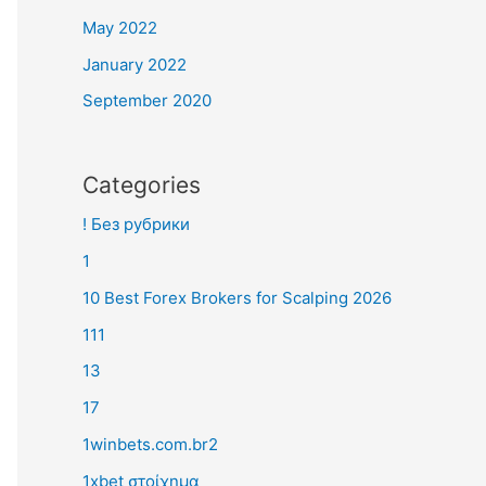
May 2022
January 2022
September 2020
Categories
! Без рубрики
1
10 Best Forex Brokers for Scalping 2026
111
13
17
1winbets.com.br2
1xbet στοίχημα