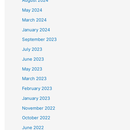
August 2024
May 2024
March 2024
January 2024
September 2023
July 2023
June 2023
May 2023
March 2023
February 2023
January 2023
November 2022
October 2022
June 2022