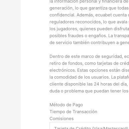
la información personal y financiera de
generación, lo que garantiza que todas
confidencial. Además, ecuabet cuenta 
reguladores reconocidos, lo que avala s
los jugadores, quienes pueden disfruta
posibles fraudes o engaños. La transpar
de servicio también contribuyen a gene
Dentro de este marco de seguridad, ec
retiro de fondos, como tarjetas de cré
electrónicos. Estas opciones están dise
la comodidad de los usuarios. La plata
cliente disponible las 24 horas del día,
duda o problema que puedan tener los
Método de Pago
Tiempo de Transacción
Comisiones
Tarjeta de Crédito (Visa/Mastercard)