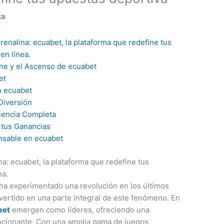
ka
drenalina: ecuabet, la plataforma que redefine tus
en línea.
ine y el Ascenso de ecuabet
et
n ecuabet
Diversión
iencia Completa
 tus Ganancias
nsable en ecuabet
na: ecuabet, la plataforma que redefine tus
ea.
 ha experimentado una revolución en los últimos
nvertido en una parte integral de este fenómeno. En
bet
emergen como líderes, ofreciendo una
ocionante. Con una amplia gama de juegos,