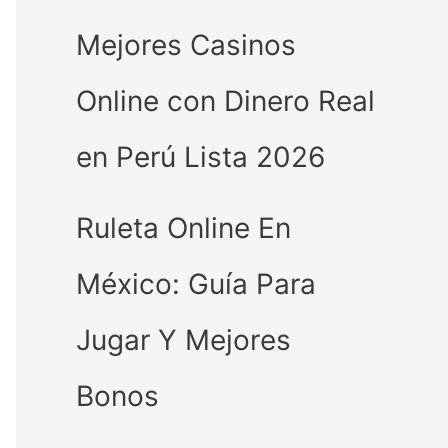
Mejores Casinos
Online con Dinero Real
en Perú Lista 2026
Ruleta Online En
México: Guía Para
Jugar Y Mejores
Bonos