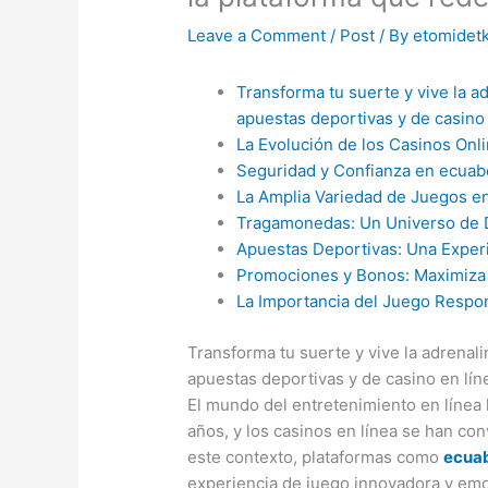
Leave a Comment
/
Post
/ By
etomidet
Transforma tu suerte y vive la a
apuestas deportivas y de casino 
La Evolución de los Casinos Onl
Seguridad y Confianza en ecuab
La Amplia Variedad de Juegos e
Tragamonedas: Un Universo de 
Apuestas Deportivas: Una Exper
Promociones y Bonos: Maximiza
La Importancia del Juego Respo
Transforma tu suerte y vive la adrenali
apuestas deportivas y de casino en lín
El mundo del entretenimiento en línea
años, y los casinos en línea se han co
este contexto, plataformas como
ecua
experiencia de juego innovadora y em