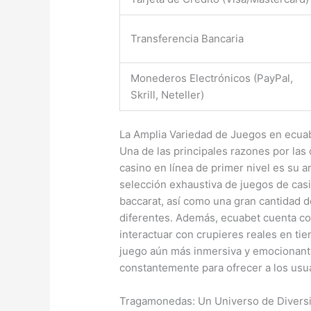
Transferencia Bancaria
Monederos Electrónicos (PayPal,
Skrill, Neteller)
La Amplia Variedad de Juegos en ecua
Una de las principales razones por las
casino en línea de primer nivel es su 
selección exhaustiva de juegos de casi
baccarat, así como una gran cantidad d
diferentes. Además, ecuabet cuenta co
interactuar con crupieres reales en tie
juego aún más inmersiva y emocionante.
constantemente para ofrecer a los usua
Tragamonedas: Un Universo de Divers