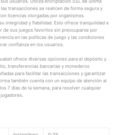
 sus usuarios. Utiliza encriptación SSL de última
 las transacciones se realicen de forma segura y
con licencias otorgadas por organismos
u integridad y fiabilidad. Esto ofrece tranquilidad a
r de sus juegos favoritos sin preocuparse por
encia en las políticas de juego y las condiciones
rar confianza en los usuarios.
uabet ofrece diversas opciones para el depósito y
dito, transferencias bancarias y monederos
ñadas para facilitar las transacciones y garantizar
forma también cuenta con un equipo de atención al
 los 7 días de la semana, para resolver cualquier
 jugadores.
Instantáneo
0-2%