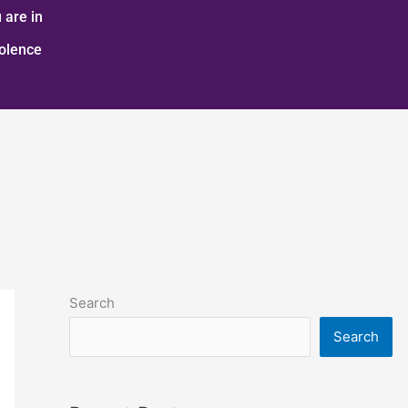
 are in
iolence
Search
Search