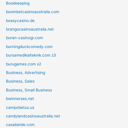
Bookkeeping
boombetcasinoaustralia.com
bossycasino.de
brangocasinoaustralia.net
buran-casinogr.com
burningduckcomedy.com
bursamedikalteknik.com z3
burugames.com x2
Business, Advertising
Business, Sales
Business, Small Business
bwinnerses.net
campobetus.us
candylandcasinoaustralia.net
casabetde.com