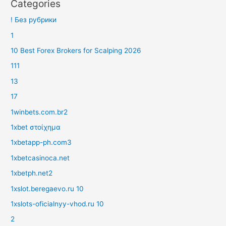
Categories
! Без рубрики
1
10 Best Forex Brokers for Scalping 2026
111
13
17
1winbets.com.br2
1xbet στοίχημα
1xbetapp-ph.com3
1xbetcasinoca.net
1xbetph.net2
1xslot.beregaevo.ru 10
1xslots-oficialnyy-vhod.ru 10
2