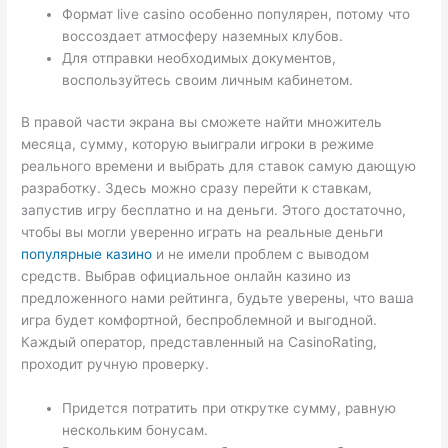
Формат live casino особенно популярен, потому что
воссоздает атмосферу наземных клубов.
Для отправки необходимых документов,
воспользуйтесь своим личным кабинетом.
В правой части экрана вы сможете найти множитель
месяца, сумму, которую выиграли игроки в режиме
реального времени и выбрать для ставок самую дающую
разработку. Здесь можно сразу перейти к ставкам,
запустив игру бесплатно и на деньги. Этого достаточно,
чтобы вы могли уверенно играть на реальные деньги
популярные казино
и не имели проблем с выводом
средств. Выбрав официальное онлайн казино из
предложенного нами рейтинга, будьте уверены, что ваша
игра будет комфортной, беспроблемной и выгодной.
Каждый оператор, представленный на CasinoRating,
проходит ручную проверку.
Придется потратить при открутке сумму, равную
нескольким бонусам.