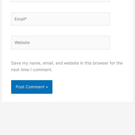
Email*
Website
Save my name, email, and website in this browser for the
next time I comment.