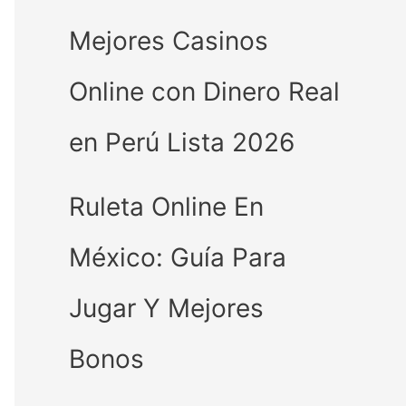
Mejores Casinos
Online con Dinero Real
en Perú Lista 2026
Ruleta Online En
México: Guía Para
Jugar Y Mejores
Bonos