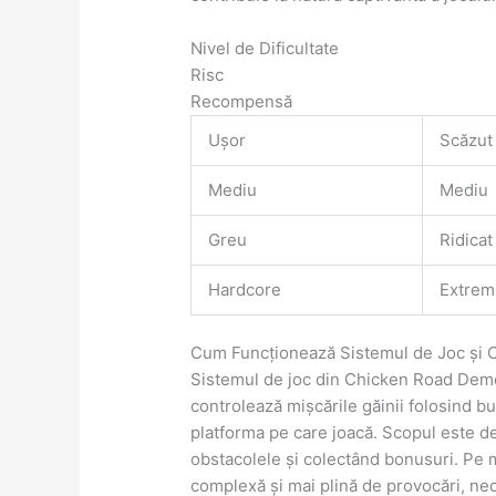
Nivel de Dificultate
Risc
Recompensă
Ușor
Scăzut
Mediu
Mediu
Greu
Ridicat
Hardcore
Extrem
Cum Funcționează Sistemul de Joc și 
Sistemul de joc din Chicken Road Demo e
controlează mișcările găinii folosind b
platforma pe care joacă. Scopul este d
obstacolele și colectând bonusuri. Pe 
complexă și mai plină de provocări, nece