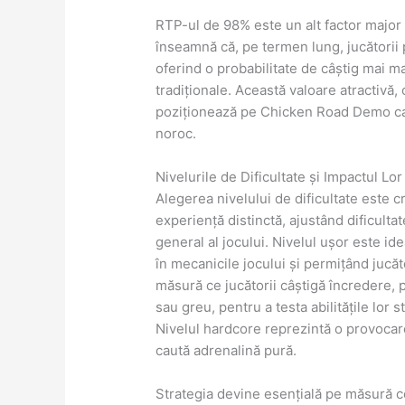
RTP-ul de 98% este un alt factor major 
înseamnă că, pe termen lung, jucătorii
oferind o probabilitate de câștig mai ma
tradiționale. Această valoare atractivă,
poziționează pe Chicken Road Demo ca o
noroc.
Nivelurile de Dificultate și Impactul Lo
Alegerea nivelului de dificultate este 
experiență distinctă, ajustând dificulta
general al jocului. Nivelul ușor este id
în mecanicile jocului și permițând jucăt
măsură ce jucătorii câștigă încredere, p
sau greu, pentru a testa abilitățile lor
Nivelul hardcore reprezintă o provocar
caută adrenalină pură.
Strategia devine esențială pe măsură ce 