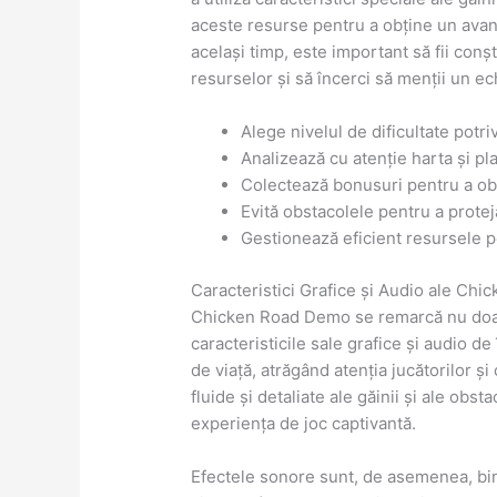
aceste resurse pentru a obține un avanta
același timp, este important să fii conșt
resurselor și să încerci să menții un ec
Alege nivelul de dificultate potri
Analizează cu atenție harta și pla
Colectează bonusuri pentru a obț
Evită obstacolele pentru a protej
Gestionează eficient resursele p
Caracteristici Grafice și Audio ale Ch
Chicken Road Demo se remarcă nu doar p
caracteristicile sale grafice și audio de 
de viață, atrăgând atenția jucătorilor ș
fluide și detaliate ale găinii și ale obs
experiența de joc captivantă.
Efectele sonore sunt, de asemenea, bi