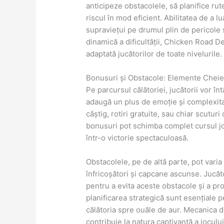
anticipeze obstacolele, să planifice ru
riscul în mod eficient. Abilitatea de a l
supraviețui pe drumul plin de pericole ș
dinamică a dificultății, Chicken Road De
adaptată jucătorilor de toate nivelurile.
Bonusuri și Obstacole: Elemente Cheie
Pe parcursul călătoriei, jucătorii vor în
adaugă un plus de emoție și complexitat
câștig, rotiri gratuite, sau chiar scutu
bonusuri pot schimba complet cursul jo
într-o victorie spectaculoasă.
Obstacolele, pe de altă parte, pot varia 
înfricoșători și capcane ascunse. Jucăto
pentru a evita aceste obstacole și a pro
planificarea strategică sunt esențiale 
călătoria spre ouăle de aur. Mecanica di
contribuie la natura captivantă a joculu