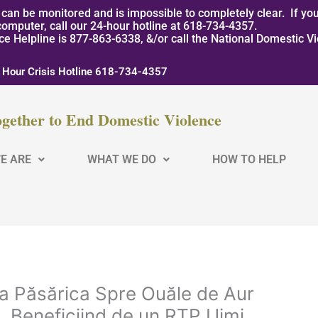
can be monitored and is impossible to completely clear. If you
computer, call our 24-hour hotline at 618-734-4357.
nce Helpline is 877-863-6338, &/or call the National Domestic V
 Hour Crisis Hotline 618-734-4357
gether to End Domestic Violence
E ARE
WHAT WE DO
HOW TO HELP
da Păsărica Spre Ouăle de Aur
 Beneficiind de un RTP Uimi