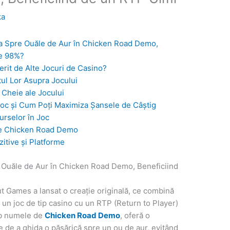
ka
ica Spre Ouăle de Aur în Chicken Road Demo,
de 98%?
it de Alte Jocuri de Casino?
ctul Lor Asupra Jocului
 Cheie ale Jocului
oc și Cum Poți Maximiza Șansele de Câștig
rselor în Joc
 ale Chicken Road Demo
zitive și Platforme
e Ouăle de Aur în Chicken Road Demo, Beneficiind
ut Games a lansat o creație originală, ce combină
: un joc de tip casino cu un RTP (Return to Player)
ub numele de
Chicken Road Demo
, oferă o
e de a ghida o păsărică spre un ou de aur, evitând