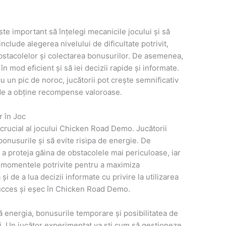
te important să înțelegi mecanicile jocului și să
include alegerea nivelului de dificultate potrivit,
 obstacolelor și colectarea bonusurilor. De asemenea,
n mod eficient și să iei decizii rapide și informate.
cu un pic de noroc, jucătorii pot crește semnificativ
 de a obține recompense valoroase.
 în Joc
crucial al jocului Chicken Road Demo. Jucătorii
 bonusurile și să evite risipa de energie. De
 a proteja găina de obstacolele mai periculoase, iar
i în momentele potrivite pentru a maximiza
și de a lua decizii informate cu privire la utilizarea
succes și eșec în Chicken Road Demo.
 energia, bonusurile temporare și posibilitatea de
inii. Un jucător experimentat va ști cum să gestioneze