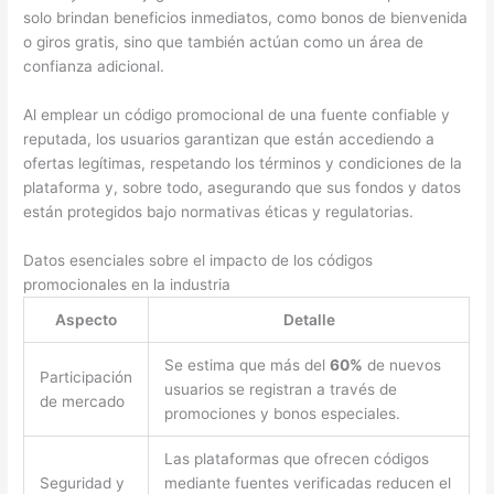
solo brindan beneficios inmediatos, como bonos de bienvenida
o giros gratis, sino que también actúan como un área de
confianza adicional.
Al emplear un código promocional de una fuente confiable y
reputada, los usuarios garantizan que están accediendo a
ofertas legítimas, respetando los términos y condiciones de la
plataforma y, sobre todo, asegurando que sus fondos y datos
están protegidos bajo normativas éticas y regulatorias.
Datos esenciales sobre el impacto de los códigos
promocionales en la industria
Aspecto
Detalle
Se estima que más del
60%
de nuevos
Participación
usuarios se registran a través de
de mercado
promociones y bonos especiales.
Las plataformas que ofrecen códigos
Seguridad y
mediante fuentes verificadas reducen el