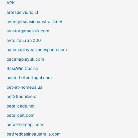
APK
artesdelvidrio.cl
avengerscasinoaustralia.net
aviatorgames.uk.com
avtolife5.ru 2000
bacanaplaycasinoespana.com
bacanaplayuk.com
BassWin Casino
baxterbetportugal.com
bet-at-homeus.us
bet365chilee.cl
betalicede.net
betaliceit.com
betat-homepl.com
betfredcasinoaustralia.com