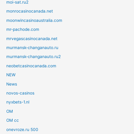
moi-sat.ru2
monrocasinocanada.net
moonwincasinoaustralia.com
mr-pachode.com
mrvegascasinocanada.net
murmansk-changanauto.ru
murmansk-changanauto.ru2
neobetcasinocanada.com
NEW
News
novos-casinos
nyxbets-1.nl
OM
OM cc
onevroze.ru 500