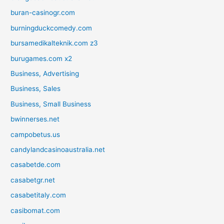
buran-casinogr.com
burningduckcomedy.com
bursamedikalteknik.com z3
burugames.com x2
Business, Advertising
Business, Sales
Business, Small Business
bwinnerses.net
campobetus.us
candylandcasinoaustralia.net
casabetde.com
casabetgr.net
casabetitaly.com
casibomat.com