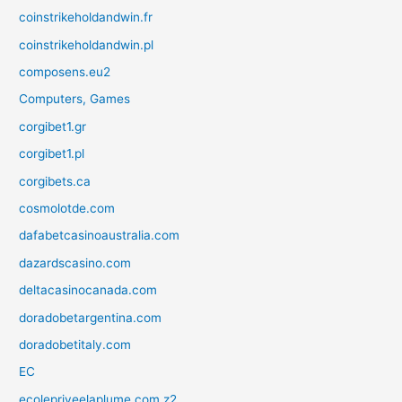
coinstrikeholdandwin.fr
coinstrikeholdandwin.pl
composens.eu2
Computers, Games
corgibet1.gr
corgibet1.pl
corgibets.ca
cosmolotde.com
dafabetcasinoaustralia.com
dazardscasino.com
deltacasinocanada.com
doradobetargentina.com
doradobetitaly.com
EC
ecolepriveelaplume.com z2