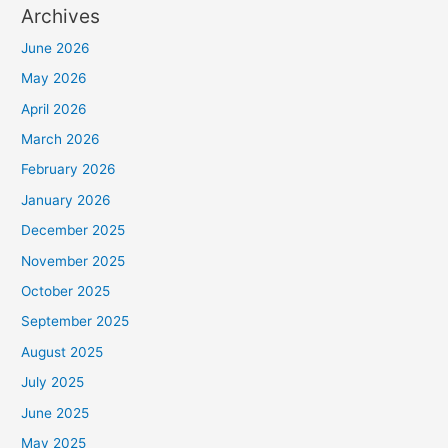
Archives
June 2026
May 2026
April 2026
March 2026
February 2026
January 2026
December 2025
November 2025
October 2025
September 2025
August 2025
July 2025
June 2025
May 2025