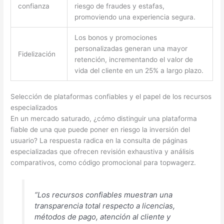
confianza
riesgo de fraudes y estafas,
promoviendo una experiencia segura.
Los bonos y promociones
personalizadas generan una mayor
Fidelización
retención, incrementando el valor de
vida del cliente en un 25% a largo plazo.
Selección de plataformas confiables y el papel de los recursos
especializados
En un mercado saturado, ¿cómo distinguir una plataforma
fiable de una que puede poner en riesgo la inversión del
usuario? La respuesta radica en la consulta de páginas
especializadas que ofrecen revisión exhaustiva y análisis
comparativos, como código promocional para topwagerz.
“Los recursos confiables muestran una
transparencia total respecto a licencias,
métodos de pago, atención al cliente y