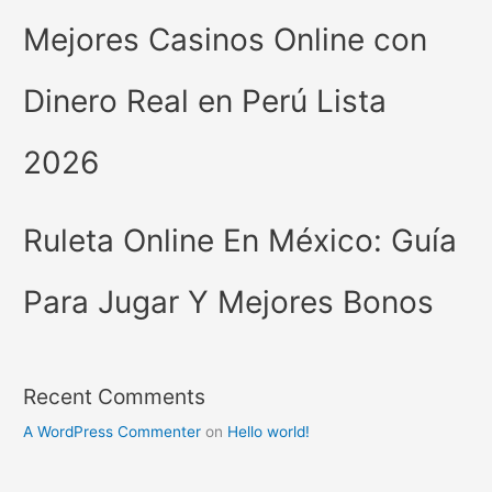
Mejores Casinos Online con
Dinero Real en Perú Lista
2026
Ruleta Online En México: Guía
Para Jugar Y Mejores Bonos
Recent Comments
A WordPress Commenter
on
Hello world!