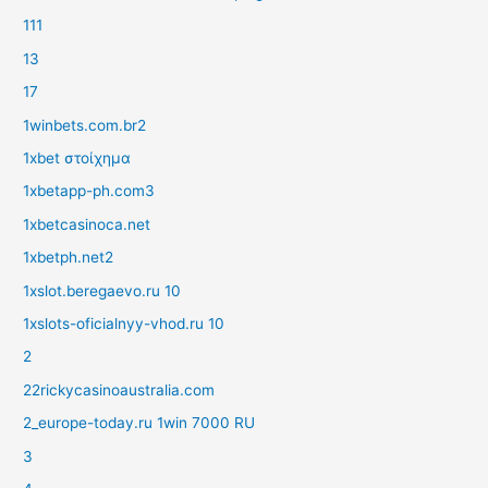
111
13
17
1winbets.com.br2
1xbet στοίχημα
1xbetapp-ph.com3
1xbetcasinoca.net
1xbetph.net2
1xslot.beregaevo.ru 10
1xslots-oficialnyy-vhod.ru 10
2
22rickycasinoaustralia.com
2_europe-today.ru 1win 7000 RU
3