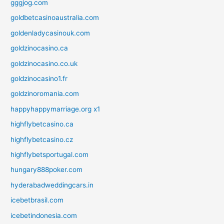
gggjog.com
goldbetcasinoaustralia.com
goldenladycasinouk.com
goldzinocasino.ca
goldzinocasino.co.uk
goldzinocasino1.fr
goldzinoromania.com
happyhappymarriage.org x1
highflybetcasino.ca
highflybetcasino.cz
highflybetsportugal.com
hungary888poker.com
hyderabadweddingcars.in
icebetbrasil.com
icebetindonesia.com