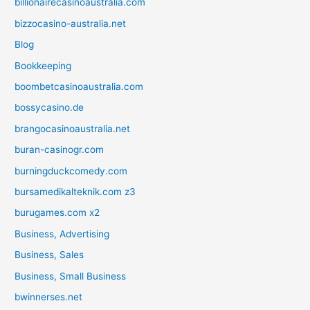
billionairecasinoaustralia.com
bizzocasino-australia.net
Blog
Bookkeeping
boombetcasinoaustralia.com
bossycasino.de
brangocasinoaustralia.net
buran-casinogr.com
burningduckcomedy.com
bursamedikalteknik.com z3
burugames.com x2
Business, Advertising
Business, Sales
Business, Small Business
bwinnerses.net