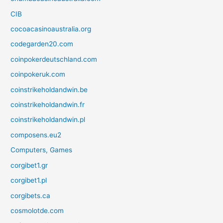
CIB
cocoacasinoaustralia.org
codegarden20.com
coinpokerdeutschland.com
coinpokeruk.com
coinstrikeholdandwin.be
coinstrikeholdandwin.fr
coinstrikeholdandwin.pl
composens.eu2
Computers, Games
corgibet1.gr
corgibet1.pl
corgibets.ca
cosmolotde.com