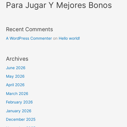
Para Jugar Y Mejores Bonos
Recent Comments
A WordPress Commenter
on
Hello world!
Archives
June 2026
May 2026
April 2026
March 2026
February 2026
January 2026
December 2025