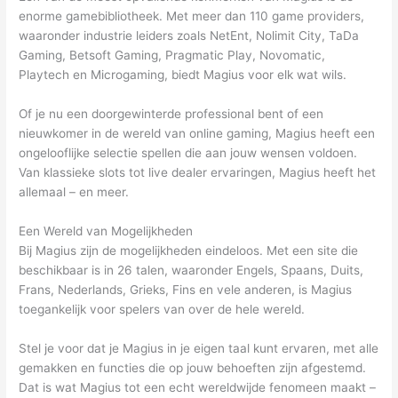
enorme gamebibliotheek. Met meer dan 110 game providers,
waaronder industrie leiders zoals NetEnt, Nolimit City, TaDa
Gaming, Betsoft Gaming, Pragmatic Play, Novomatic,
Playtech en Microgaming, biedt Magius voor elk wat wils.
Of je nu een doorgewinterde professional bent of een
nieuwkomer in de wereld van online gaming, Magius heeft een
ongelooflijke selectie spellen die aan jouw wensen voldoen.
Van klassieke slots tot live dealer ervaringen, Magius heeft het
allemaal – en meer.
Een Wereld van Mogelijkheden
Bij Magius zijn de mogelijkheden eindeloos. Met een site die
beschikbaar is in 26 talen, waaronder Engels, Spaans, Duits,
Frans, Nederlands, Grieks, Fins en vele anderen, is Magius
toegankelijk voor spelers van over de hele wereld.
Stel je voor dat je Magius in je eigen taal kunt ervaren, met alle
gemakken en functies die op jouw behoeften zijn afgestemd.
Dat is wat Magius tot een echt wereldwijde fenomeen maakt –