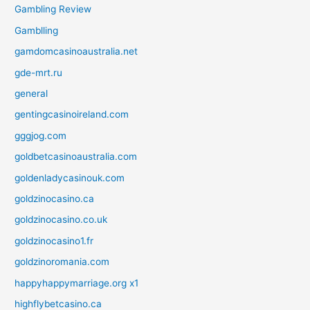
Gambling Review
Gamblling
gamdomcasinoaustralia.net
gde-mrt.ru
general
gentingcasinoireland.com
gggjog.com
goldbetcasinoaustralia.com
goldenladycasinouk.com
goldzinocasino.ca
goldzinocasino.co.uk
goldzinocasino1.fr
goldzinoromania.com
happyhappymarriage.org x1
highflybetcasino.ca