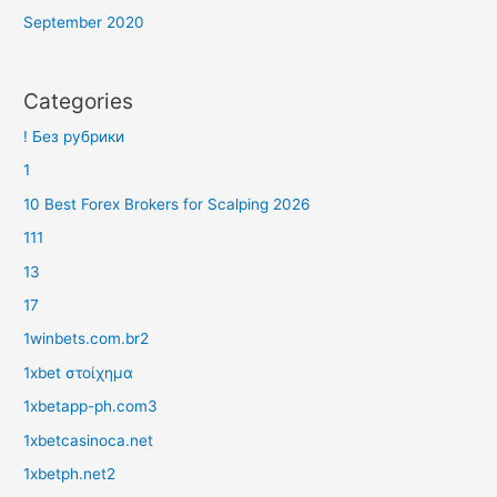
September 2020
Categories
! Без рубрики
1
10 Best Forex Brokers for Scalping 2026
111
13
17
1winbets.com.br2
1xbet στοίχημα
1xbetapp-ph.com3
1xbetcasinoca.net
1xbetph.net2