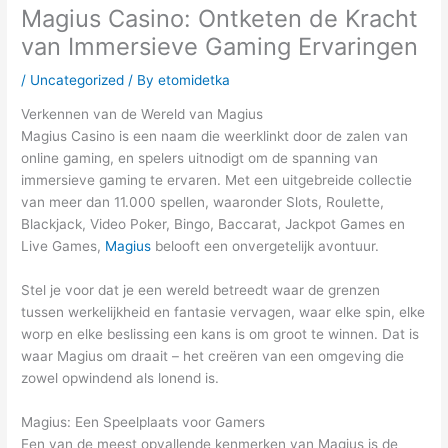
Magius Casino: Ontketen de Kracht
van Immersieve Gaming Ervaringen
/
Uncategorized
/ By
etomidetka
Verkennen van de Wereld van Magius
Magius Casino is een naam die weerklinkt door de zalen van
online gaming, en spelers uitnodigt om de spanning van
immersieve gaming te ervaren. Met een uitgebreide collectie
van meer dan 11.000 spellen, waaronder Slots, Roulette,
Blackjack, Video Poker, Bingo, Baccarat, Jackpot Games en
Live Games,
Magius
belooft een onvergetelijk avontuur.
Stel je voor dat je een wereld betreedt waar de grenzen
tussen werkelijkheid en fantasie vervagen, waar elke spin, elke
worp en elke beslissing een kans is om groot te winnen. Dat is
waar Magius om draait – het creëren van een omgeving die
zowel opwindend als lonend is.
Magius: Een Speelplaats voor Gamers
Een van de meest opvallende kenmerken van Magius is de