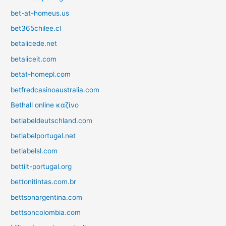
bet-at-homeus.us
bet365chilee.cl
betalicede.net
betaliceit.com
betat-homepl.com
betfredcasinoaustralia.com
Bethall online καζίνο
betlabeldeutschland.com
betlabelportugal.net
betlabelsl.com
bettilt-portugal.org
bettonitintas.com.br
bettsonargentina.com
bettsoncolombia.com