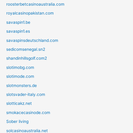
roosterbetcasinoaustralia.com
royalcasinopakistan.com
savaspin1.be
savaspin1.es
savaspinsdeutschland.com
sedicomsenegal.sn2
shandinhillsgolf.com2
slotimobg.com
slotimode.com
slotmonsters.de
slotsvader-italy.com
slotticakz.net
smokacecasinode.com
Sober living
solcasinoaustralia.net