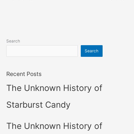
Search
Search
Recent Posts
The Unknown History of
Starburst Candy
The Unknown History of