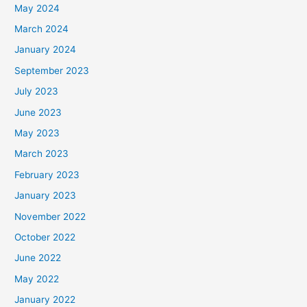
May 2024
March 2024
January 2024
September 2023
July 2023
June 2023
May 2023
March 2023
February 2023
January 2023
November 2022
October 2022
June 2022
May 2022
January 2022