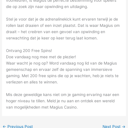
voorkeuren, is Magius de perfecte bestemming voor spelers
die op zoek zijn naar opwinding en uitdaging.
Stel je voor dat je de adrenalinekick kunt ervaren terwijl je de
rollen laat draaien of een inzet plaatst. Dat is waar Magius om
draait – het creëren van een gevoel van opwinding en
verwachting dat je keer op keer terug laat komen.
Ontvang 200 Free Spins!
Doe vandaag nog mee met de plezier!
Waar wacht je nog op? Word vandaag nog lid van de Magius
gemeenschap en ervaar zelf de spanning van immersieve
gaming. Met 200 free spins die op je wachten, heb je niets te
verliezen en alles te winnen.
Mis deze geweldige kans niet om je gaming ervaring naar een
hoger niveau te tillen. Meld je nu aan en ontdek een wereld
van mogelijkheden met Magius Casino.
←
Previous Post
Next Post
→