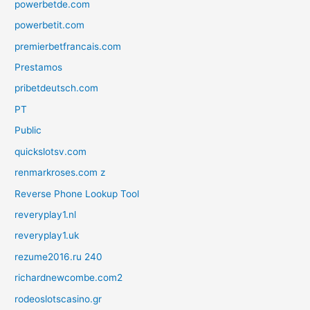
powerbetde.com
powerbetit.com
premierbetfrancais.com
Prestamos
pribetdeutsch.com
PT
Public
quickslotsv.com
renmarkroses.com z
Reverse Phone Lookup Tool
reveryplay1.nl
reveryplay1.uk
rezume2016.ru 240
richardnewcombe.com2
rodeoslotscasino.gr