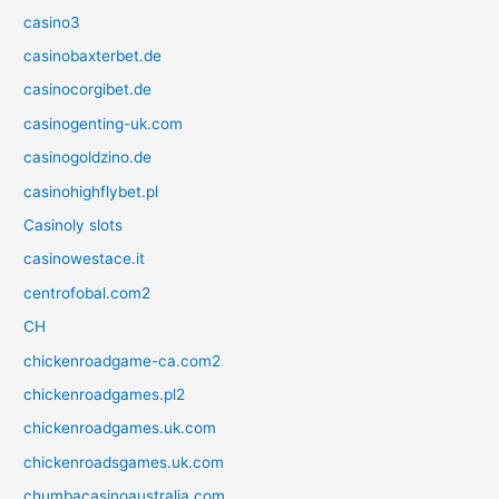
casino3
casinobaxterbet.de
casinocorgibet.de
casinogenting-uk.com
casinogoldzino.de
casinohighflybet.pl
Casinoly slots
casinowestace.it
centrofobal.com2
CH
chickenroadgame-ca.com2
chickenroadgames.pl2
chickenroadgames.uk.com
chickenroadsgames.uk.com
chumbacasinoaustralia.com