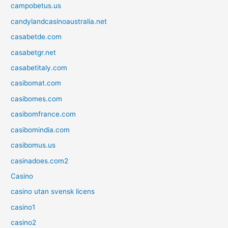
campobetus.us
candylandcasinoaustralia.net
casabetde.com
casabetgr.net
casabetitaly.com
casibomat.com
casibomes.com
casibomfrance.com
casibomindia.com
casibomus.us
casinadoes.com2
Casino
casino utan svensk licens
casino1
casino2