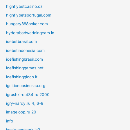
highflybetcasino.cz
highflybetsportugal.com
hungary888poker.com
hyderabadweddingcars.in
icebetbrasil.com
icebetindonesia.com
icefishingbrasil.com
icefishinggames.net
icefishinggioco.it
ignitioncasino-au.org
igrushki-opt34.ru 2000
igry-nardy.ru 4, 6-8
imageloop.ru 20
info
jassiwoodwork.in2