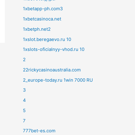
1xbetapp-ph.com3
1xbetcasinoca.net
1xbetph.net2
1xslot.beregaevo.ru 10
1xslots-oficialnyy-vhod.ru 10
2
22rickycasinoaustralia.com
2_europe-today.ru 1win 7000 RU
3
4
5
7
777bet-es.com