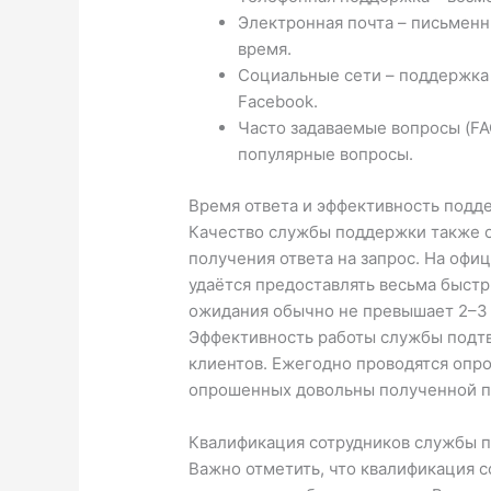
Электронная почта – письменн
время.
Социальные сети – поддержка 
Facebook.
Часто задаваемые вопросы (FAQ
популярные вопросы.
Время ответа и эффективность подд
Качество службы поддержки также 
получения ответа на запрос. На офи
удаётся предоставлять весьма быстр
ожидания обычно не превышает 2–3 м
Эффективность работы службы подт
клиентов. Ежегодно проводятся опро
опрошенных довольны полученной 
Квалификация сотрудников службы 
Важно отметить, что квалификация с