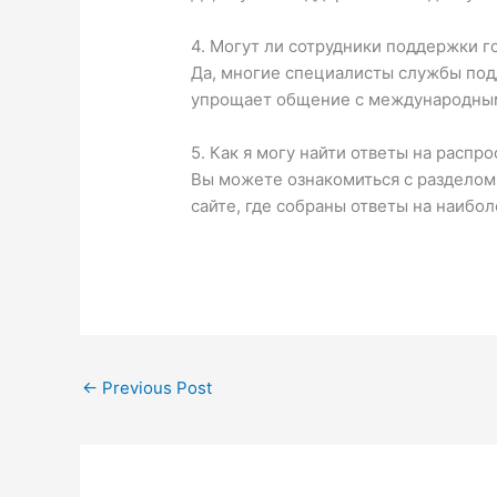
4. Могут ли сотрудники поддержки г
Да, многие специалисты службы подд
упрощает общение с международны
5. Как я могу найти ответы на расп
Вы можете ознакомиться с разделом
сайте, где собраны ответы на наибо
←
Previous Post