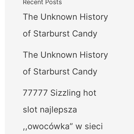
Recent Posts
The Unknown History
of Starburst Candy
The Unknown History
of Starburst Candy
77777 Sizzling hot
slot najlepsza
,,owocówka” w sieci