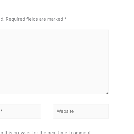
ed.
Required fields are marked
*
Website
n this browser for the next time I comment.