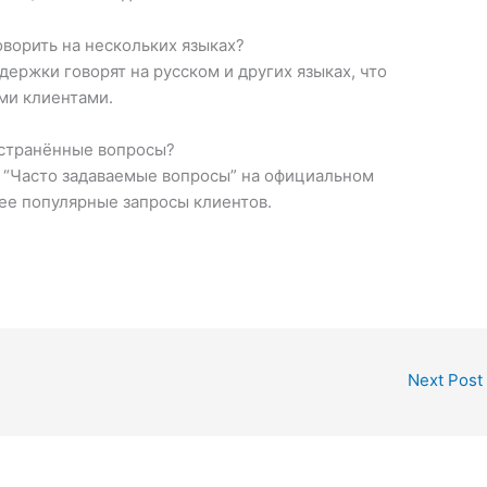
оворить на нескольких языках?
ержки говорят на русском и других языках, что
ми клиентами.
ространённые вопросы?
 “Часто задаваемые вопросы” на официальном
лее популярные запросы клиентов.
Next Post