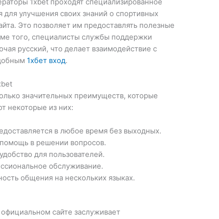
ераторы 1xbet проходят специализированное
 для улучшения своих знаний о спортивных
айта. Это позволяет им предоставлять полезные
оме того, специалисты службы поддержки
ючая русский, что делает взаимодействие с
удобным
1хбет вход
.
bet
олько значительных преимуществ, которые
от некоторые из них:
едоставляется в любое время без выходных.
 помощь в решении вопросов.
удобство для пользователей.
ссиональное обслуживание.
ость общения на нескольких языках.
а официальном сайте заслуживает