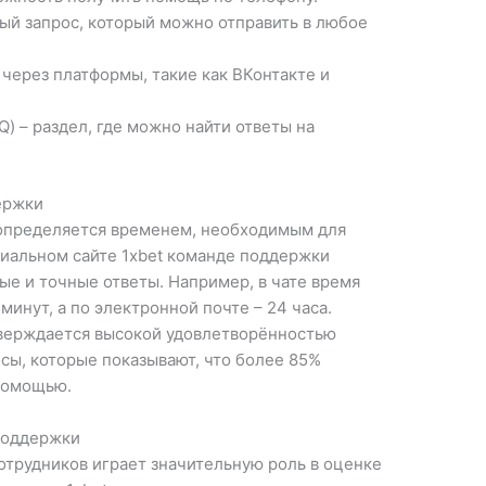
ый запрос, который можно отправить в любое
через платформы, такие как ВКонтакте и
) – раздел, где можно найти ответы на
ержки
определяется временем, необходимым для
циальном сайте 1xbet команде поддержки
ые и точные ответы. Например, в чате время
инут, а по электронной почте – 24 часа.
верждается высокой удовлетворённостью
сы, которые показывают, что более 85%
помощью.
поддержки
отрудников играет значительную роль в оценке