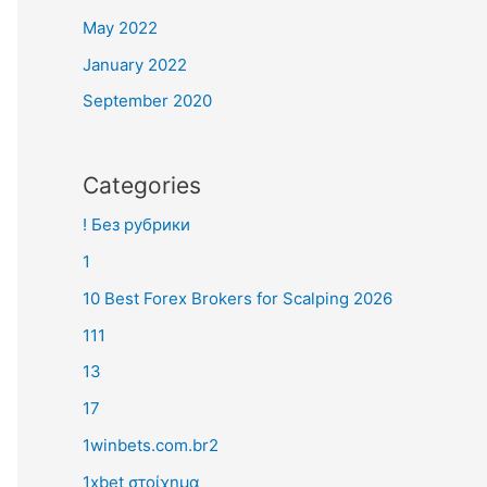
May 2022
January 2022
September 2020
Categories
! Без рубрики
1
10 Best Forex Brokers for Scalping 2026
111
13
17
1winbets.com.br2
1xbet στοίχημα