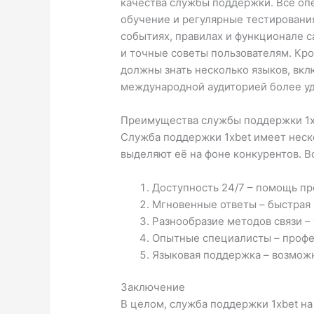
качества службы поддержки. Все оп
обучение и регулярные тестирования
событиях, правилах и функционале с
и точные советы пользователям. Кр
должны знать несколько языков, вкл
международной аудиторией более 
Преимущества службы поддержки 1x
Служба поддержки 1xbet имеет неск
выделяют её на фоне конкурентов. В
Доступность 24/7 – помощь пр
Мгновенные ответы – быстрая
Разнообразие методов связи – 
Опытные специалисты – профе
Языковая поддержка – возможн
Заключение
В целом, служба поддержки 1xbet н