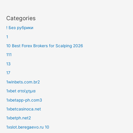
Categories
! Без рубрики
1
10 Best Forex Brokers for Scalping 2026
111
13
17
1winbets.com.br2
1xbet στοίχημα
1xbetapp-ph.com3
1xbetcasinoca.net
1xbetph.net2
1xslot.beregaevo.ru 10