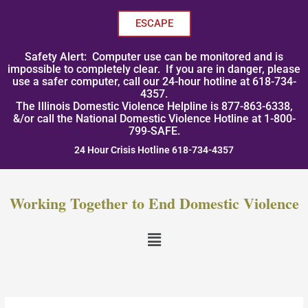
Skip
to
ESCAPE
content
Safety Alert: Computer use can be monitored and is
impossible to completely clear. If you are in danger, please
use a safer computer, call our 24-hour hotline at 618-734-
4357.
The Illinois Domestic Violence Helpline is 877-863-6338,
&/or call the National Domestic Violence Hotline at 1-800-
799-SAFE.
24 Hour Crisis Hotline 618-734-4357
Working Together to End Domestic Violence
Menu