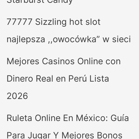
77777 Sizzling hot slot
najlepsza ,,owocówka” w sieci
Mejores Casinos Online con
Dinero Real en Perú Lista
2026
Ruleta Online En México: Guía
Para Jugar Y Mejores Bonos