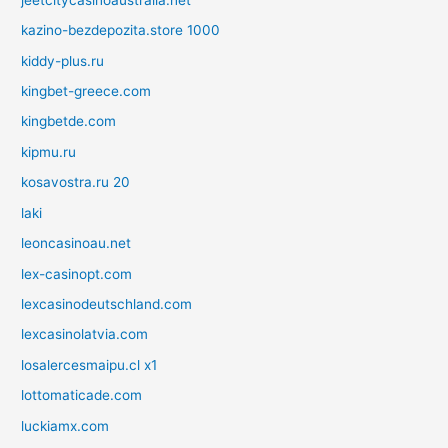
kazino-bezdepozita.store 1000
kiddy-plus.ru
kingbet-greece.com
kingbetde.com
kipmu.ru
kosavostra.ru 20
laki
leoncasinoau.net
lex-casinopt.com
lexcasinodeutschland.com
lexcasinolatvia.com
losalercesmaipu.cl x1
lottomaticade.com
luckiamx.com