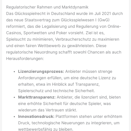
Regulatorischer Rahmen und Marktdynamik
Das Glücksspielrecht in Deutschland wurde im Juli 2021 durch
das neue Staatsvertrag zum Glücksspielwesen I (GwG)
reformiert, das die Legalisierung und Regulierung von Online-
Casinos, Sportwetten und Poker vorsieht. Ziel ist es,
Spielsucht zu minimieren, Verbraucherschutz zu maximieren
und einen fairen Wettbewerb zu gewährleisten. Diese
regulatorische Neuordnung schafft sowohl Chancen als auch
Herausforderungen:
Lizenzierungsprozess:
Anbieter müssen strenge
Anforderungen erfüllen, um eine deutsche Lizenz zu
erhalten, etwa im Hinblick auf Transparenz,
Spielerschutz und technische Sicherheit.
Markttransparenz:
Anbieter, die lizenziert sind, bieten
eine erhöhte Sicherheit für deutsche Spieler, was
wiederum das Vertrauen stärkt.
Innovationsdruck:
Plattformen stehen unter erhöhtem
Druck, technologische Neuerungen zu integrieren, um
wettbewerbsfähig zu bleiben.