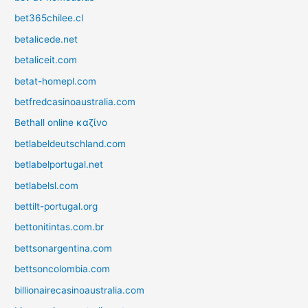
bet365chilee.cl
betalicede.net
betaliceit.com
betat-homepl.com
betfredcasinoaustralia.com
Bethall online καζίνο
betlabeldeutschland.com
betlabelportugal.net
betlabelsl.com
bettilt-portugal.org
bettonitintas.com.br
bettsonargentina.com
bettsoncolombia.com
billionairecasinoaustralia.com