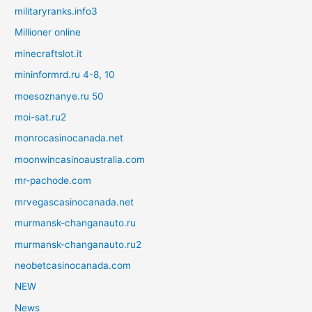
militaryranks.info3
Millioner online
minecraftslot.it
mininformrd.ru 4-8, 10
moesoznanye.ru 50
moi-sat.ru2
monrocasinocanada.net
moonwincasinoaustralia.com
mr-pachode.com
mrvegascasinocanada.net
murmansk-changanauto.ru
murmansk-changanauto.ru2
neobetcasinocanada.com
NEW
News