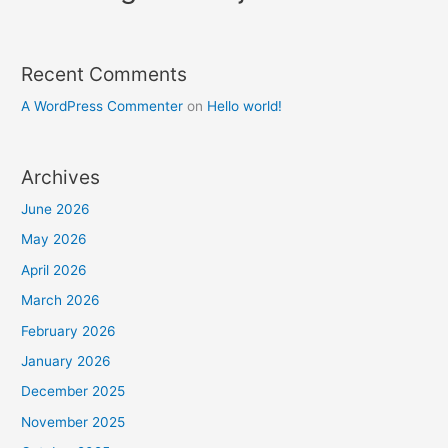
Recent Comments
A WordPress Commenter
on
Hello world!
Archives
June 2026
May 2026
April 2026
March 2026
February 2026
January 2026
December 2025
November 2025