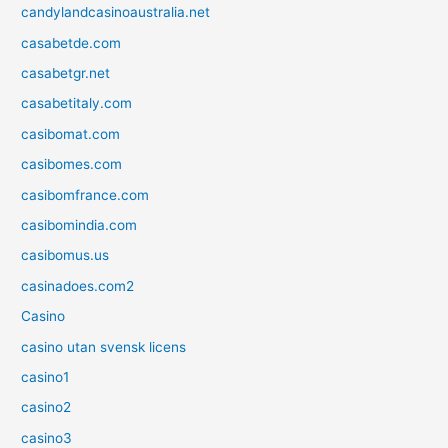
candylandcasinoaustralia.net
casabetde.com
casabetgr.net
casabetitaly.com
casibomat.com
casibomes.com
casibomfrance.com
casibomindia.com
casibomus.us
casinadoes.com2
Casino
casino utan svensk licens
casino1
casino2
casino3