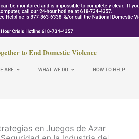
can be monitored and is impossible to completely clear. If you
computer, call our 24-hour hotline at 618-734-4357.
nce Helpline is 877-863-6338, &/or call the National Domestic V
 Hour Crisis Hotline 618-734-4357
gether to End Domestic Violence
E ARE
WHAT WE DO
HOW TO HELP
strategias en Juegos de Azar
 Seguridad en la Industria del