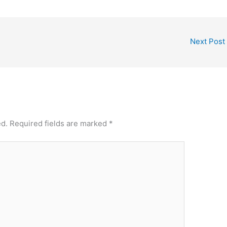
Next Post
ed.
Required fields are marked
*