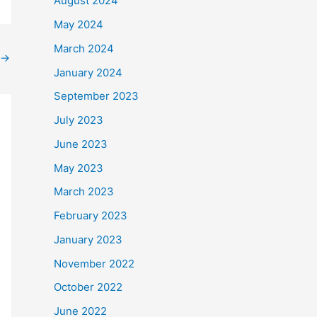
August 2024
May 2024
March 2024
→
January 2024
September 2023
July 2023
June 2023
May 2023
March 2023
February 2023
January 2023
November 2022
October 2022
June 2022