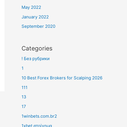
May 2022
January 2022
September 2020
Categories
! Без рубрики
1
10 Best Forex Brokers for Scalping 2026
111
13
17
1winbets.com.br2
1xbet στοίχημα