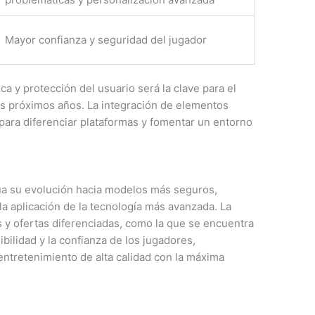
Mayor confianza y seguridad del jugador
ca y protección del usuario será la clave para el
os próximos años. La integración de elementos
 para diferenciar plataformas y fomentar un entorno
núa su evolución hacia modelos más seguros,
la aplicación de la tecnología más avanzada. La
 y ofertas diferenciadas, como la que se encuentra
bilidad y la confianza de los jugadores,
ntretenimiento de alta calidad con la máxima