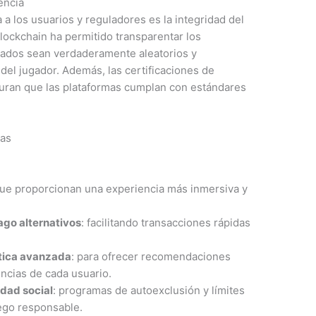
encia
 los usuarios y reguladores es la integridad del
lockchain ha permitido transparentar los
ltados sean verdaderamente aleatorios y
a del jugador. Además, las certificaciones de
guran que las plataformas cumplan con estándares
mas
que proporcionan una experiencia más inmersiva y
go alternativos
: facilitando transacciones rápidas
ítica avanzada
: para ofrecer recomendaciones
encias de cada usuario.
dad social
: programas de autoexclusión y límites
ego responsable.