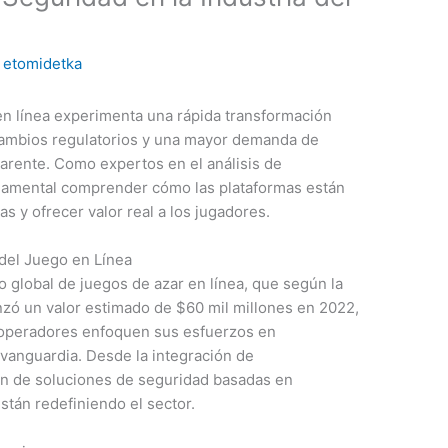
y
etomidetka
o en línea experimenta una rápida transformación
cambios regulatorios y una mayor demanda de
arente. Como expertos en el análisis de
ndamental comprender cómo las plataformas están
 y ofrecer valor real a los jugadores.
 del Juego en Línea
 global de juegos de azar en línea, que según la
nzó un valor estimado de
$60 mil millones en 2022
,
y operadores enfoquen sus esfuerzos en
vanguardia. Desde la integración de
n de soluciones de seguridad basadas en
están redefiniendo el sector.