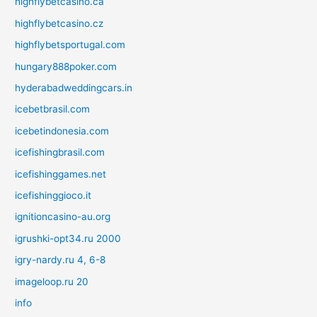
highflybetcasino.ca
highflybetcasino.cz
highflybetsportugal.com
hungary888poker.com
hyderabadweddingcars.in
icebetbrasil.com
icebetindonesia.com
icefishingbrasil.com
icefishinggames.net
icefishinggioco.it
ignitioncasino-au.org
igrushki-opt34.ru 2000
igry-nardy.ru 4, 6-8
imageloop.ru 20
info