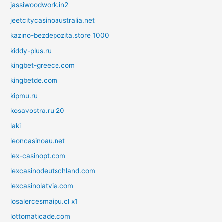
jassiwoodwork.in2
jeetcitycasinoaustralia.net
kazino-bezdepozita.store 1000
kiddy-plus.ru
kingbet-greece.com
kingbetde.com
kipmu.ru
kosavostra.ru 20
laki
leoncasinoau.net
lex-casinopt.com
lexcasinodeutschland.com
lexcasinolatvia.com
losalercesmaipu.cl x1
lottomaticade.com