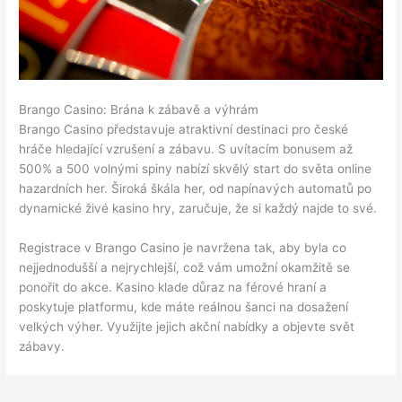
Brango Casino: Brána k zábavě a výhrám
Brango Casino představuje atraktivní destinaci pro české
hráče hledající vzrušení a zábavu. S uvítacím bonusem až
500% a 500 volnými spiny nabízí skvělý start do světa online
hazardních her. Široká škála her, od napínavých automatů po
dynamické živé kasino hry, zaručuje, že si každý najde to své.
Registrace v Brango Casino je navržena tak, aby byla co
nejjednodušší a nejrychlejší, což vám umožní okamžitě se
ponořit do akce. Kasino klade důraz na férové hraní a
poskytuje platformu, kde máte reálnou šanci na dosažení
velkých výher. Využijte jejich akční nabídky a objevte svět
zábavy.