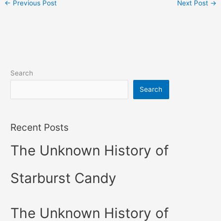
←
Previous Post
Next Post
→
Search
Search
Recent Posts
The Unknown History of
Starburst Candy
The Unknown History of