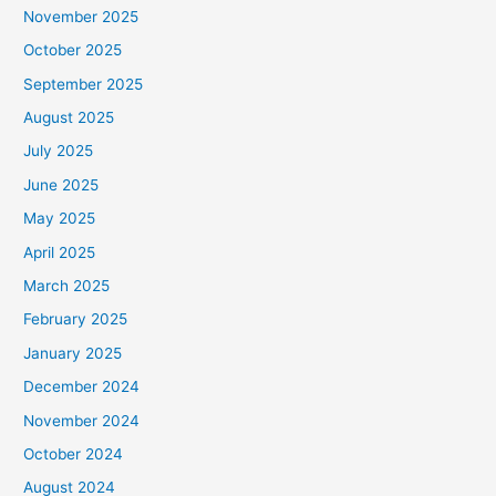
November 2025
October 2025
September 2025
August 2025
July 2025
June 2025
May 2025
April 2025
March 2025
February 2025
January 2025
December 2024
November 2024
October 2024
August 2024