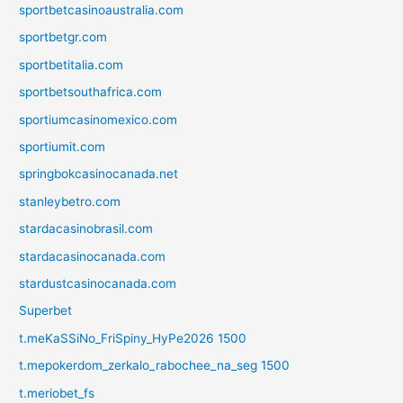
sportbetcasinoaustralia.com
sportbetgr.com
sportbetitalia.com
sportbetsouthafrica.com
sportiumcasinomexico.com
sportiumit.com
springbokcasinocanada.net
stanleybetro.com
stardacasinobrasil.com
stardacasinocanada.com
stardustcasinocanada.com
Superbet
t.meKaSSiNo_FriSpiny_HyPe2026 1500
t.mepokerdom_zerkalo_rabochee_na_seg 1500
t.meriobet_fs