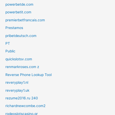
powerbetde.com
powerbetit.com
premierbetfrancais.com
Prestamos
pribetdeutsch.com
PT
Public
quickslotsv.com
renmarkroses.com z
Reverse Phone Lookup Tool
reveryplay1.nl
reveryplay1.uk
rezume2016.ru 240
richardnewcombe.com2
rodeoslotscasino.gr