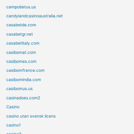
campobetus.us
candylandcasinoaustralia.net
casabetde.com
casabetgr.net
casabetitaly.com
casibomat.com
casibomes.com
casibomfrance.com
casibomindia.com
casibomus.us
casinadoes.com2
Casino
casino utan svensk licens
casino1