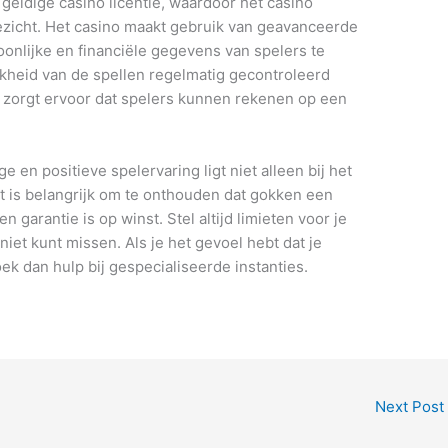
 geldige casino licentie, waardoor het casino
ezicht. Het casino maakt gebruik van geavanceerde
onlijke en financiële gegevens van spelers te
kheid van de spellen regelmatig gecontroleerd
it zorgt ervoor dat spelers kunnen rekenen op een
e en positieve spelervaring ligt niet alleen bij het
Het is belangrijk om te onthouden dat gokken een
 garantie is op winst. Stel altijd limieten voor je
niet kunt missen. Als je het gevoel hebt dat je
oek dan hulp bij gespecialiseerde instanties.
Next Post