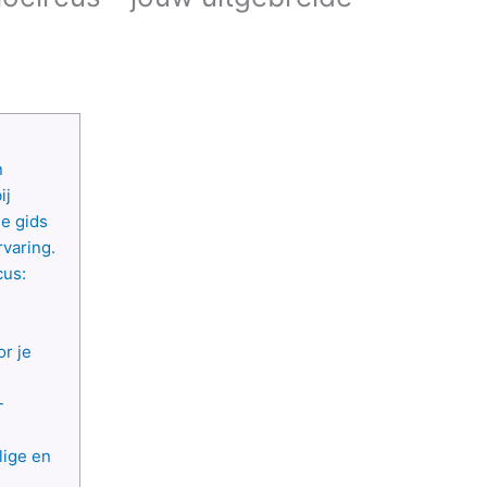
n
ij
de gids
rvaring.
cus:
r je
-
lige en