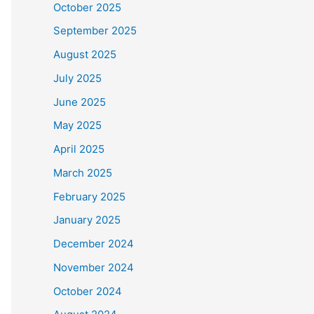
October 2025
September 2025
August 2025
July 2025
June 2025
May 2025
April 2025
March 2025
February 2025
January 2025
December 2024
November 2024
October 2024