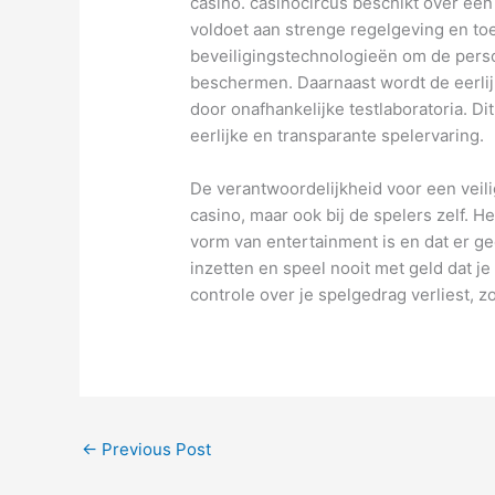
casino. casinocircus beschikt over een
voldoet aan strenge regelgeving en to
beveiligingstechnologieën om de perso
beschermen. Daarnaast wordt de eerlij
door onafhankelijke testlaboratoria. D
eerlijke en transparante spelervaring.
De verantwoordelijkheid voor een veilig
casino, maar ook bij de spelers zelf. 
vorm van entertainment is en dat er geen
inzetten en speel nooit met geld dat je 
controle over je spelgedrag verliest, z
←
Previous Post