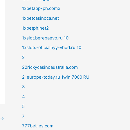
1xbetapp-ph.com3
1xbetcasinoca.net
1xbetph.net2
1xslot.beregaevo.ru 10
1xslots-oficialnyy-vhod.ru 10
2
22rickycasinoaustralia.com
2_europe-today.ru 1win 7000 RU
3
4
5
7
→
777bet-es.com