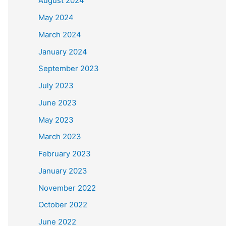
August 2024
May 2024
March 2024
January 2024
September 2023
July 2023
June 2023
May 2023
March 2023
February 2023
January 2023
November 2022
October 2022
June 2022