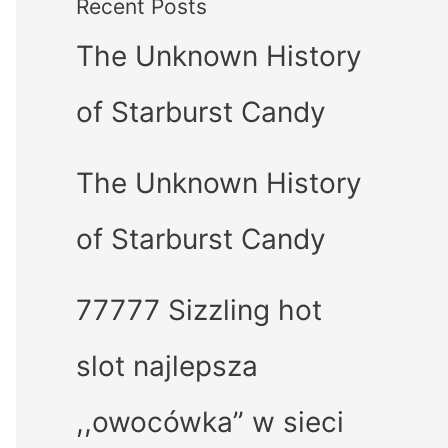
Recent Posts
The Unknown History
of Starburst Candy
The Unknown History
of Starburst Candy
77777 Sizzling hot
slot najlepsza
,,owocówka” w sieci