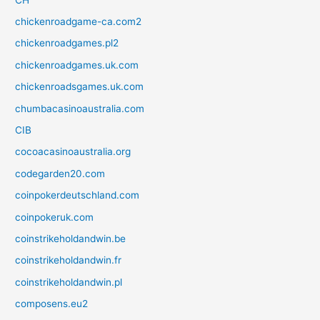
chickenroadgame-ca.com2
chickenroadgames.pl2
chickenroadgames.uk.com
chickenroadsgames.uk.com
chumbacasinoaustralia.com
CIB
cocoacasinoaustralia.org
codegarden20.com
coinpokerdeutschland.com
coinpokeruk.com
coinstrikeholdandwin.be
coinstrikeholdandwin.fr
coinstrikeholdandwin.pl
composens.eu2