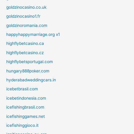
goldzinocasino.co.uk
goldzinocasino1.fr
goldzinoromania.com
happyhappymarriage.org x1
highflybetcasino.ca
highflybetcasino.cz
highflybetsportugal.com
hungary888poker.com
hyderabadweddingcars.in
icebetbrasil.com
icebetindonesia.com
icefishingbrasil.com
icefishinggames.net
icefishinggioco.it