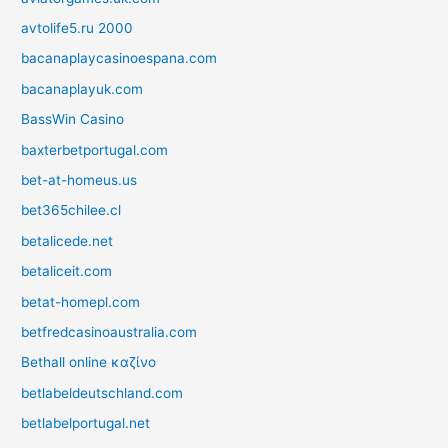
avtolife5.ru 2000
bacanaplaycasinoespana.com
bacanaplayuk.com
BassWin Casino
baxterbetportugal.com
bet-at-homeus.us
bet365chilee.cl
betalicede.net
betaliceit.com
betat-homepl.com
betfredcasinoaustralia.com
Bethall online καζίνο
betlabeldeutschland.com
betlabelportugal.net