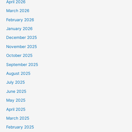
April 2026
March 2026
February 2026
January 2026
December 2025
November 2025
October 2025
September 2025
August 2025
July 2025
June 2025
May 2025
April 2025
March 2025
February 2025