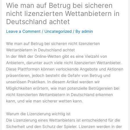
Wie man auf Betrug bei sicheren
nicht lizenzierten Wettanbietern in
Deutschland achtet
Leave a Comment
/
Uncategorized
/ By
admin
Wie man auf Betrug bei sicheren nicht lizenzierten
Wettanbietern in Deutschland achtet
In der Welt der Online-Wetten gibt es eine Vielzahl von
Anbietern, darunter auch viele nicht lizenzierten Wettanbieter.
Diese Plattformen können verlockende Angebote und Aktionen
präsentieren, jedoch besteht die Gefahr von Betrug und
unseriösen Praktiken. In diesem Artikel werden wir
Möglichkeiten erörtern, wie man potenzielle Betrügereien bei
nicht lizenzierten Wettanbietern in Deutschland erkennen
kann, und wie man sicherer wetten kann.
Warum die Lizenzierung wichtig ist
Die Lizenzierung eines Wettanbieters ist entscheidend für die
Sicherheit und den Schutz der Spieler. Lizenzen werden in der