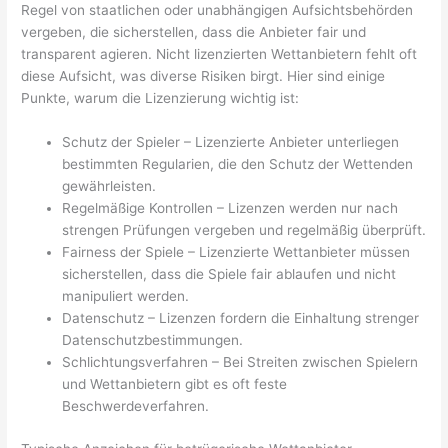
Regel von staatlichen oder unabhängigen Aufsichtsbehörden
vergeben, die sicherstellen, dass die Anbieter fair und
transparent agieren. Nicht lizenzierten Wettanbietern fehlt oft
diese Aufsicht, was diverse Risiken birgt. Hier sind einige
Punkte, warum die Lizenzierung wichtig ist:
Schutz der Spieler – Lizenzierte Anbieter unterliegen
bestimmten Regularien, die den Schutz der Wettenden
gewährleisten.
Regelmäßige Kontrollen – Lizenzen werden nur nach
strengen Prüfungen vergeben und regelmäßig überprüft.
Fairness der Spiele – Lizenzierte Wettanbieter müssen
sicherstellen, dass die Spiele fair ablaufen und nicht
manipuliert werden.
Datenschutz – Lizenzen fordern die Einhaltung strenger
Datenschutzbestimmungen.
Schlichtungsverfahren – Bei Streiten zwischen Spielern
und Wettanbietern gibt es oft feste
Beschwerdeverfahren.