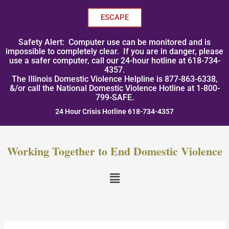
Skip
to
ESCAPE
content
Safety Alert: Computer use can be monitored and is
impossible to completely clear. If you are in danger, please
use a safer computer, call our 24-hour hotline at 618-734-
4357.
The Illinois Domestic Violence Helpline is 877-863-6338,
&/or call the National Domestic Violence Hotline at 1-800-
799-SAFE.
24 Hour Crisis Hotline 618-734-4357
Working Together to End Domestic Violence
Menu