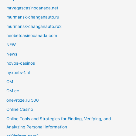
mrvegascasinocanada.net
murmansk-changanauto.ru
murmansk-changanauto.ru2
neobetcasinocanada.com
NEW
News
novos-casinos
nyxbets-1.nl
OM
OM cc
onevroze.ru 500
Online Casino
Online Tools and Strategies for Finding, Verifying, and
Analyzing Personal Information