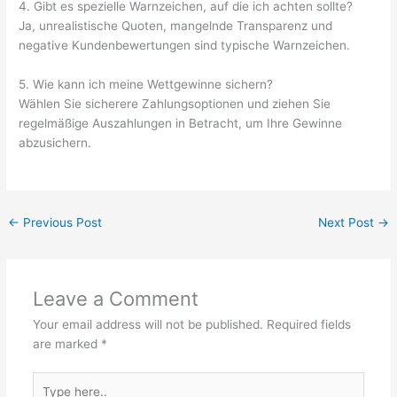
4. Gibt es spezielle Warnzeichen, auf die ich achten sollte?
Ja, unrealistische Quoten, mangelnde Transparenz und
negative Kundenbewertungen sind typische Warnzeichen.
5. Wie kann ich meine Wettgewinne sichern?
Wählen Sie sicherere Zahlungsoptionen und ziehen Sie
regelmäßige Auszahlungen in Betracht, um Ihre Gewinne
abzusichern.
←
Previous Post
Next Post
→
Leave a Comment
Your email address will not be published.
Required fields
are marked
*
Type