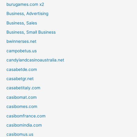
burugames.com x2
Business, Advertising
Business, Sales
Business, Small Business
bwinnerses.net
campobetus.us
candylandcasinoaustralia.net
casabetde.com
casabetgr.net
casabetitaly.com
casibomat.com
casibomes.com
casibomfrance.com
casibomindia.com
casibomus.us