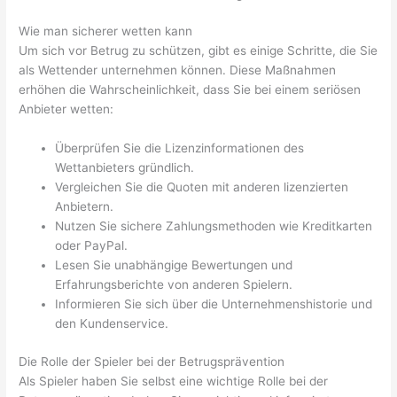
Wie man sicherer wetten kann
Um sich vor Betrug zu schützen, gibt es einige Schritte, die Sie
als Wettender unternehmen können. Diese Maßnahmen
erhöhen die Wahrscheinlichkeit, dass Sie bei einem seriösen
Anbieter wetten:
Überprüfen Sie die Lizenzinformationen des
Wettanbieters gründlich.
Vergleichen Sie die Quoten mit anderen lizenzierten
Anbietern.
Nutzen Sie sichere Zahlungsmethoden wie Kreditkarten
oder PayPal.
Lesen Sie unabhängige Bewertungen und
Erfahrungsberichte von anderen Spielern.
Informieren Sie sich über die Unternehmenshistorie und
den Kundenservice.
Die Rolle der Spieler bei der Betrugsprävention
Als Spieler haben Sie selbst eine wichtige Rolle bei der