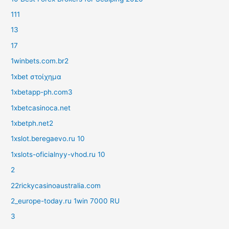
111
13
17
1winbets.com.br2
1xbet στοίχημα
1xbetapp-ph.com3
1xbetcasinoca.net
1xbetph.net2
1xslot.beregaevo.ru 10
1xslots-oficialnyy-vhod.ru 10
2
22rickycasinoaustralia.com
2_europe-today.ru 1win 7000 RU
3