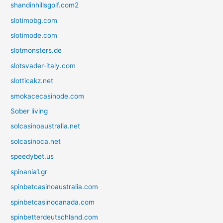
shandinhillsgolf.com2
slotimobg.com
slotimode.com
slotmonsters.de
slotsvader-italy.com
slotticakz.net
smokacecasinode.com
Sober living
solcasinoaustralia.net
solcasinoca.net
speedybet.us
spinania1.gr
spinbetcasinoaustralia.com
spinbetcasinocanada.com
spinbetterdeutschland.com