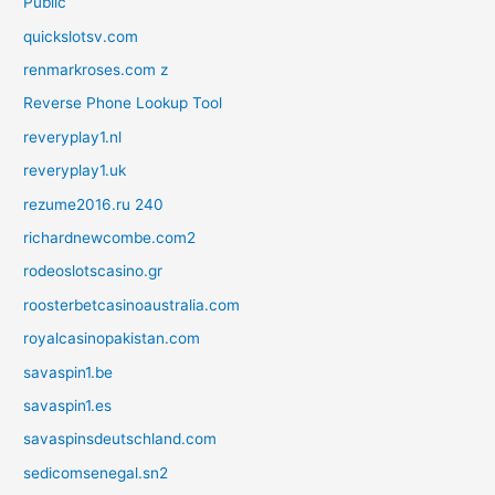
Public
quickslotsv.com
renmarkroses.com z
Reverse Phone Lookup Tool
reveryplay1.nl
reveryplay1.uk
rezume2016.ru 240
richardnewcombe.com2
rodeoslotscasino.gr
roosterbetcasinoaustralia.com
royalcasinopakistan.com
savaspin1.be
savaspin1.es
savaspinsdeutschland.com
sedicomsenegal.sn2