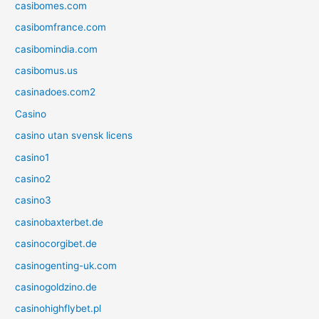
casibomes.com
casibomfrance.com
casibomindia.com
casibomus.us
casinadoes.com2
Casino
casino utan svensk licens
casino1
casino2
casino3
casinobaxterbet.de
casinocorgibet.de
casinogenting-uk.com
casinogoldzino.de
casinohighflybet.pl