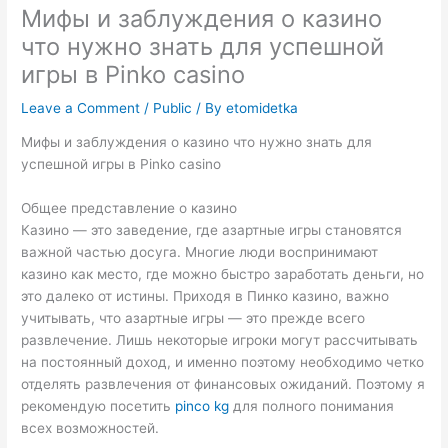
Мифы и заблуждения о казино
что нужно знать для успешной
игры в Pinko casino
Leave a Comment
/
Public
/ By
etomidetka
Мифы и заблуждения о казино что нужно знать для
успешной игры в Pinko casino
Общее представление о казино
Казино — это заведение, где азартные игры становятся
важной частью досуга. Многие люди воспринимают
казино как место, где можно быстро заработать деньги, но
это далеко от истины. Приходя в Пинко казино, важно
учитывать, что азартные игры — это прежде всего
развлечение. Лишь некоторые игроки могут рассчитывать
на постоянный доход, и именно поэтому необходимо четко
отделять развлечения от финансовых ожиданий. Поэтому я
рекомендую посетить
pinco kg
для полного понимания
всех возможностей.