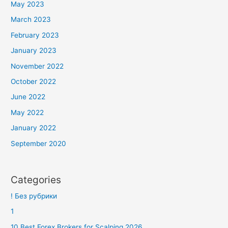
May 2023
March 2023
February 2023
January 2023
November 2022
October 2022
June 2022
May 2022
January 2022
September 2020
Categories
! Без рубрики
1
10 Best Forex Brokers for Scalping 2026