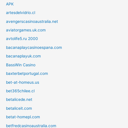
APK
artesdelvidrio.cl
avengerscasinoaustralia.net
aviatorgames.uk.com
avtolife5.ru 2000
bacanaplaycasinoespana.com
bacanaplayuk.com
BassWin Casino
baxterbetportugal.com
bet-at-homeus.us
bet365chilee.cl
betalicede.net
betaliceit.com
betat-homepl.com
betfredcasinoaustralia.com