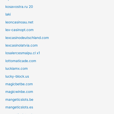
kosavostra.ru 20
laki
leoncasinoau.net
lex-casinopt.com
lexcasinodeutschland.com
lexcasinolatvia.com
losalercesmaipu.cl x1
lottomaticade.com
luckiamx.com
lucky-block.us
magicbetbe.com
magicwinbe.com
mangeticslots.be
mangeticslots.es