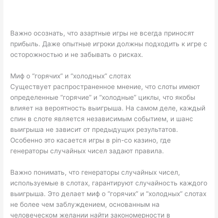
Важно осознать, что азартные игры не всегда приносят
прибыль. Даже опытные игроки должны подходить к игре с
осторожностью и не забывать о рисках.
Миф о “горячих” и “холодных” слотах
Существует распространенное мнение, что слоты имеют
определенные “горячие” и “холодные” циклы, что якобы
влияет на вероятность выигрыша. На самом деле, каждый
спин в слоте является независимым событием, и шанс
выигрыша не зависит от предыдущих результатов.
Особенно это касается игры в pin-co казино, где
генераторы случайных чисел задают правила.
Важно понимать, что генераторы случайных чисел,
используемые в слотах, гарантируют случайность каждого
выигрыша. Это делает миф о “горячих” и “холодных” слотах
не более чем заблуждением, основанным на
человеческом желании найти закономерности в