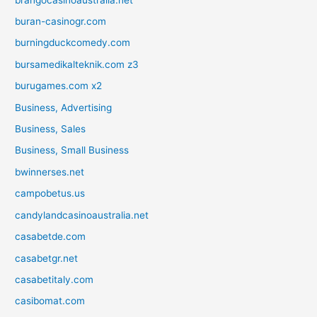
buran-casinogr.com
burningduckcomedy.com
bursamedikalteknik.com z3
burugames.com x2
Business, Advertising
Business, Sales
Business, Small Business
bwinnerses.net
campobetus.us
candylandcasinoaustralia.net
casabetde.com
casabetgr.net
casabetitaly.com
casibomat.com