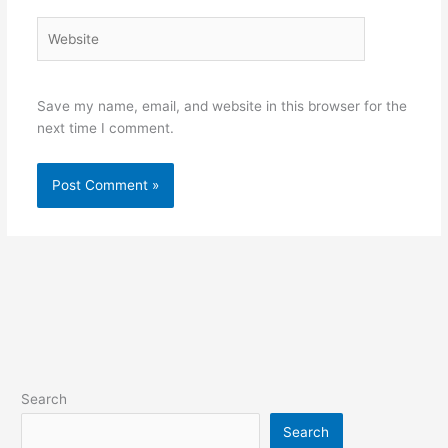
Website
Save my name, email, and website in this browser for the
next time I comment.
Search
Search