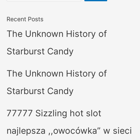
Recent Posts
The Unknown History of
Starburst Candy
The Unknown History of
Starburst Candy
77777 Sizzling hot slot
najlepsza ,,owocówka” w sieci