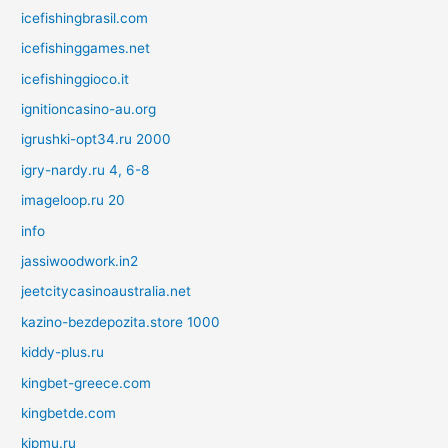
icefishingbrasil.com
icefishinggames.net
icefishinggioco.it
ignitioncasino-au.org
igrushki-opt34.ru 2000
igry-nardy.ru 4, 6-8
imageloop.ru 20
info
jassiwoodwork.in2
jeetcitycasinoaustralia.net
kazino-bezdepozita.store 1000
kiddy-plus.ru
kingbet-greece.com
kingbetde.com
kipmu.ru