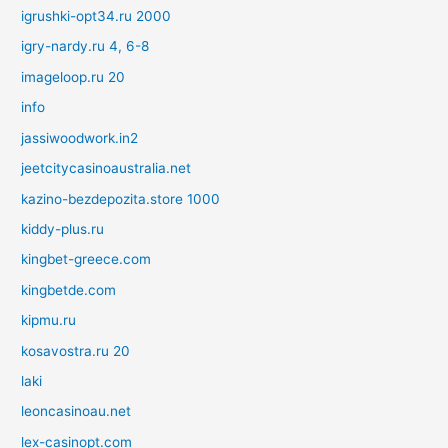
igrushki-opt34.ru 2000
igry-nardy.ru 4, 6-8
imageloop.ru 20
info
jassiwoodwork.in2
jeetcitycasinoaustralia.net
kazino-bezdepozita.store 1000
kiddy-plus.ru
kingbet-greece.com
kingbetde.com
kipmu.ru
kosavostra.ru 20
laki
leoncasinoau.net
lex-casinopt.com