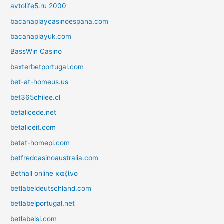
avtolife5.ru 2000
bacanaplaycasinoespana.com
bacanaplayuk.com
BassWin Casino
baxterbetportugal.com
bet-at-homeus.us
bet365chilee.cl
betalicede.net
betaliceit.com
betat-homepl.com
betfredcasinoaustralia.com
Bethall online καζίνο
betlabeldeutschland.com
betlabelportugal.net
betlabelsl.com