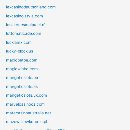
lexcasinodeutschland.com
lexcasinolatvia.com
losalercesmaipu.cl x1
lottomaticade.com
luckiamx.com
lucky-block.us
magicbetbe.com
magicwinbe.com
mangeticslots.be
mangeticslots.es
mangeticslots.uk.com
marvelcasinocz.com
matecasinoaustralia.net
mazowszewkoronie.pl