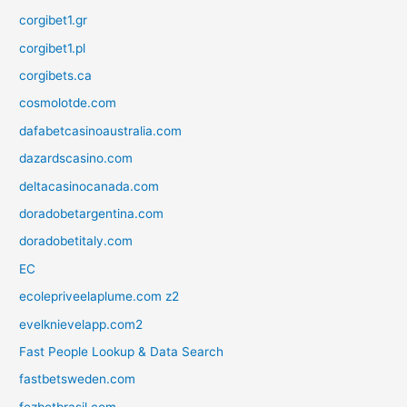
corgibet1.gr
corgibet1.pl
corgibets.ca
cosmolotde.com
dafabetcasinoaustralia.com
dazardscasino.com
deltacasinocanada.com
doradobetargentina.com
doradobetitaly.com
EC
ecolepriveelaplume.com z2
evelknievelapp.com2
Fast People Lookup & Data Search
fastbetsweden.com
fezbetbrasil.com