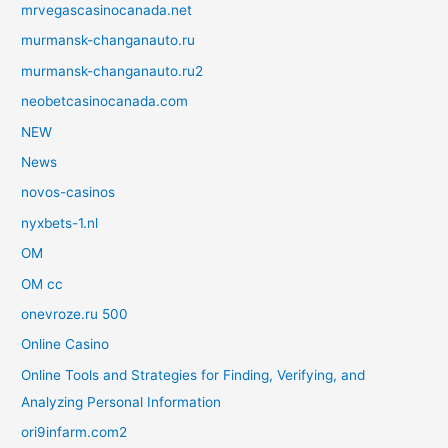
mrvegascasinocanada.net
murmansk-changanauto.ru
murmansk-changanauto.ru2
neobetcasinocanada.com
NEW
News
novos-casinos
nyxbets-1.nl
OM
OM cc
onevroze.ru 500
Online Casino
Online Tools and Strategies for Finding, Verifying, and
Analyzing Personal Information
ori9infarm.com2