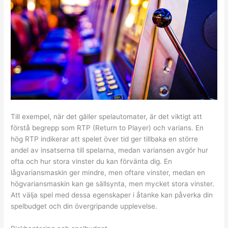
Till exempel, när det gäller spelautomater, är det viktigt att
förstå begrepp som RTP (Return to Player) och varians. En
hög RTP indikerar att spelet över tid ger tillbaka en större
andel av insatserna till spelarna, medan variansen avgör hur
ofta och hur stora vinster du kan förvänta dig. En
lågvariansmaskin ger mindre, men oftare vinster, medan en
högvariansmaskin kan ge sällsynta, men mycket stora vinster.
Att välja spel med dessa egenskaper i åtanke kan påverka din
spelbudget och din övergripande upplevelse.