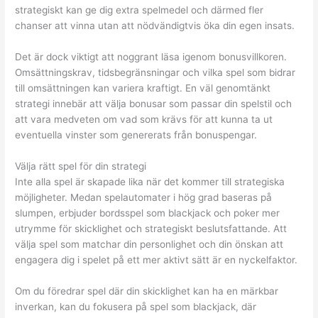
strategiskt kan ge dig extra spelmedel och därmed fler
chanser att vinna utan att nödvändigtvis öka din egen insats.
Det är dock viktigt att noggrant läsa igenom bonusvillkoren.
Omsättningskrav, tidsbegränsningar och vilka spel som bidrar
till omsättningen kan variera kraftigt. En väl genomtänkt
strategi innebär att välja bonusar som passar din spelstil och
att vara medveten om vad som krävs för att kunna ta ut
eventuella vinster som genererats från bonuspengar.
Välja rätt spel för din strategi
Inte alla spel är skapade lika när det kommer till strategiska
möjligheter. Medan spelautomater i hög grad baseras på
slumpen, erbjuder bordsspel som blackjack och poker mer
utrymme för skicklighet och strategiskt beslutsfattande. Att
välja spel som matchar din personlighet och din önskan att
engagera dig i spelet på ett mer aktivt sätt är en nyckelfaktor.
Om du föredrar spel där din skicklighet kan ha en märkbar
inverkan, kan du fokusera på spel som blackjack, där