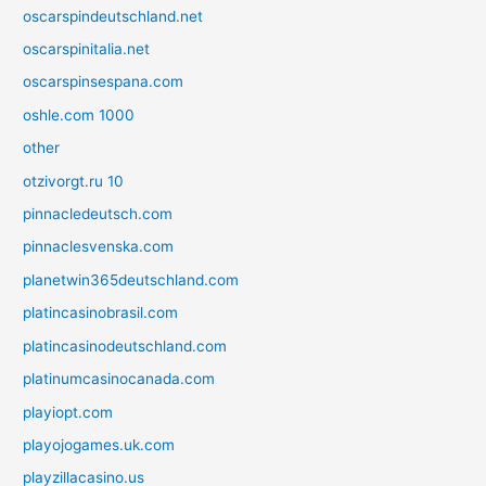
oscarspindeutschland.net
oscarspinitalia.net
oscarspinsespana.com
oshle.com 1000
other
otzivorgt.ru 10
pinnacledeutsch.com
pinnaclesvenska.com
planetwin365deutschland.com
platincasinobrasil.com
platincasinodeutschland.com
platinumcasinocanada.com
playiopt.com
playojogames.uk.com
playzillacasino.us