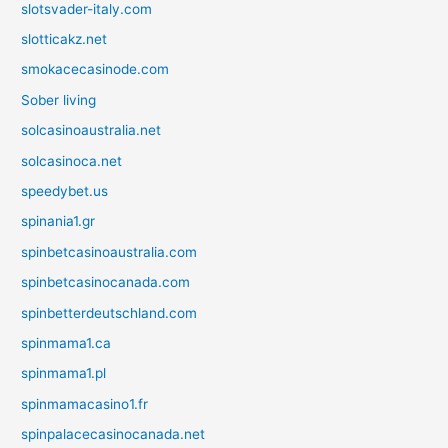
slotsvader-italy.com
slotticakz.net
smokacecasinode.com
Sober living
solcasinoaustralia.net
solcasinoca.net
speedybet.us
spinania1.gr
spinbetcasinoaustralia.com
spinbetcasinocanada.com
spinbetterdeutschland.com
spinmama1.ca
spinmama1.pl
spinmamacasino1.fr
spinpalacecasinocanada.net