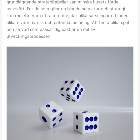
grundläggande strategitabeller kan minska husets fördel
avsevärt. För de som gillar en blandning av tur och strategi
kan roulette vara ett alternativ, där olika satsningar erbjuder
olika nivåer av risk och potential belöning. Att testa olika spel
och se vad som passar dig bäst är en del av
utvecklingsprocessen.