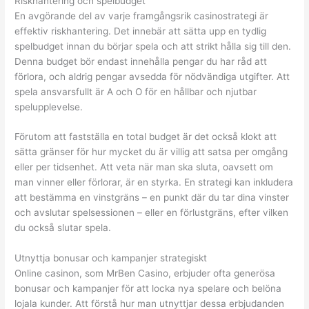
Riskhantering och spelbudget
En avgörande del av varje framgångsrik casinostrategi är
effektiv riskhantering. Det innebär att sätta upp en tydlig
spelbudget innan du börjar spela och att strikt hålla sig till den.
Denna budget bör endast innehålla pengar du har råd att
förlora, och aldrig pengar avsedda för nödvändiga utgifter. Att
spela ansvarsfullt är A och O för en hållbar och njutbar
spelupplevelse.
Förutom att fastställa en total budget är det också klokt att
sätta gränser för hur mycket du är villig att satsa per omgång
eller per tidsenhet. Att veta när man ska sluta, oavsett om
man vinner eller förlorar, är en styrka. En strategi kan inkludera
att bestämma en vinstgräns – en punkt där du tar dina vinster
och avslutar spelsessionen – eller en förlustgräns, efter vilken
du också slutar spela.
Utnyttja bonusar och kampanjer strategiskt
Online casinon, som MrBen Casino, erbjuder ofta generösa
bonusar och kampanjer för att locka nya spelare och belöna
lojala kunder. Att förstå hur man utnyttjar dessa erbjudanden