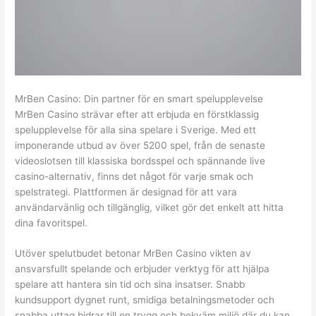
MrBen Casino: Din partner för en smart spelupplevelse
MrBen Casino strävar efter att erbjuda en förstklassig
spelupplevelse för alla sina spelare i Sverige. Med ett
imponerande utbud av över 5200 spel, från de senaste
videoslotsen till klassiska bordsspel och spännande live
casino-alternativ, finns det något för varje smak och
spelstrategi. Plattformen är designad för att vara
användarvänlig och tillgänglig, vilket gör det enkelt att hitta
dina favoritspel.
Utöver spelutbudet betonar MrBen Casino vikten av
ansvarsfullt spelande och erbjuder verktyg för att hjälpa
spelare att hantera sin tid och sina insatser. Snabb
kundsupport dygnet runt, smidiga betalningsmetoder och
snabba uttag bidrar till en trygg och bekväm miljö där du kan