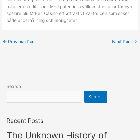
fokusera på ditt spel. Med potentiella välkomstbonusar för nya
spelare blir MrBen Casino ett attraktivt val för den som söker
både underhållning och möjligheter.
←
Previous Post
Next Post
→
Search
Search
Recent Posts
The Unknown History of