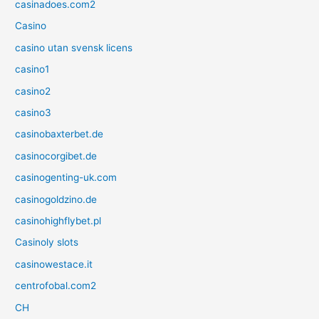
casinadoes.com2
Casino
casino utan svensk licens
casino1
casino2
casino3
casinobaxterbet.de
casinocorgibet.de
casinogenting-uk.com
casinogoldzino.de
casinohighflybet.pl
Casinoly slots
casinowestace.it
centrofobal.com2
CH