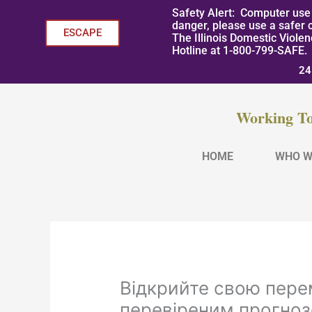
Skip
Safety Alert: Computer use 
to
danger, please use a safer 
ESCAPE
The Illinois Domestic Viole
content
Hotline at 1-800-799-SAFE.
24
Working To
HOME
WHO W
Відкрийте свою пере
перевіреним прогнозо