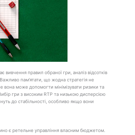
є вивчення правил обраної гри, аналіз відсотків
. Важливо пам’ятати, що жодна стратегія не
ле вона може допомогти мінімізувати ризики та
Вибір гри з високим RTP та низькою дисперсією
агнуть до стабільності, особливо якщо вони
азино є ретельне управління власним бюджетом.