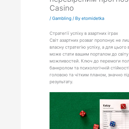
Casino
/
Gambling
/ By
etomidetka
Стратегії успіху в азартних іграх
Світ азартних розваг пропонує не ли
власну стратегію успіху, а для цього
може стати вашим порталом до світу 
можливостей. Ключ до перемоги поляг
банкролом та психологічній стійкості
головою та чітким планом, значно п
результату.