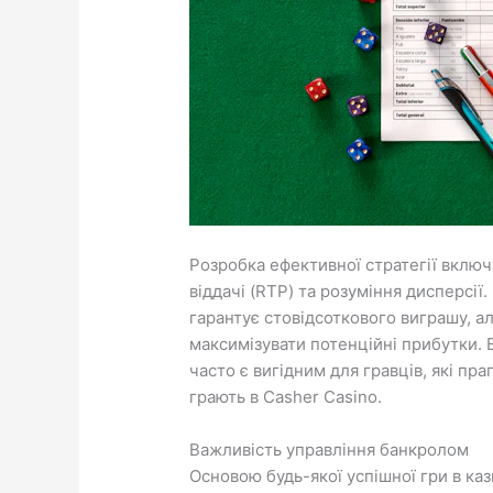
Розробка ефективної стратегії включа
віддачі (RTP) та розуміння дисперсії
гарантує стовідсоткового виграшу, а
максимізувати потенційні прибутки. 
часто є вигідним для гравців, які пр
грають в
Casher Casino
.
Важливість управління банкролом
Основою будь-якої успішної гри в к