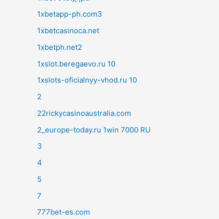
1xbetapp-ph.com3
1xbetcasinoca.net
1xbetph.net2
1xslot.beregaevo.ru 10
1xslots-oficialnyy-vhod.ru 10
2
22rickycasinoaustralia.com
2_europe-today.ru 1win 7000 RU
3
4
5
7
777bet-es.com