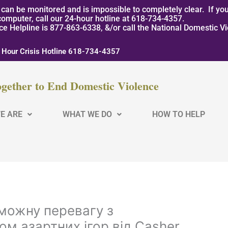
can be monitored and is impossible to completely clear. If you
computer, call our 24-hour hotline at 618-734-4357.
nce Helpline is 877-863-6338, &/or call the National Domestic V
 Hour Crisis Hotline 618-734-4357
gether to End Domestic Violence
E ARE
WHAT WE DO
HOW TO HELP
можну перевагу з
м азартних ігор від Casher