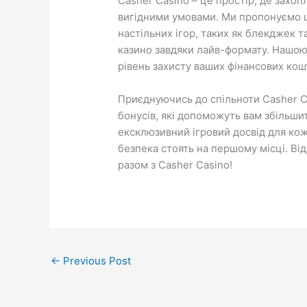
Casher Casino – це простір, де захоп
вигідними умовами. Ми пропонуємо ш
настільних ігор, таких як блекджек 
казино завдяки лайв-формату. Нашою
рівень захисту ваших фінансових кошт
Приєднуючись до спільноти Casher C
бонусів, які допоможуть вам збільш
ексклюзивний ігровий досвід для кож
безпека стоять на першому місці. Ві
разом з Casher Casino!
←
Previous Post