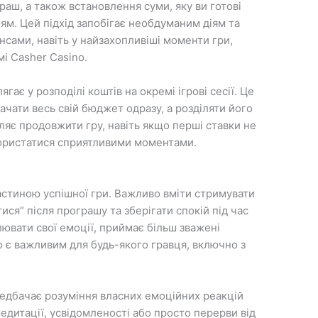
раш, а також встановлення суми, яку ви готові
м. Цей підхід запобігає необдуманим діям та
нсами, навіть у найзахопливіші моменти гри,
мі
Casher Casino
.
ає у розподілі коштів на окремі ігрові сесії. Це
ачати весь свій бюджет одразу, а розділяти його
оляє продовжити гру, навіть якщо перші ставки не
скористатися сприятливими моментами.
астиною успішної гри. Важливо вміти стримувати
атися” після програшу та зберігати спокій під час
лювати свої емоції, приймає більш зважені
 є важливим для будь-якого гравця, включно з
редбачає розуміння власних емоційних реакцій
едитації, усвідомленості або просто перерви від