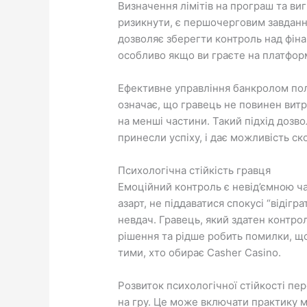
Визначення лімітів на програш та виг
ризикнути, є першочерговим завдання
дозволяє зберегти контроль над фіна
особливо якщо ви граєте на платфор
Ефективне управління банкролом поляг
означає, що гравець не повинен витр
на менші частини. Такий підхід дозв
принесли успіху, і дає можливість 
Психологічна стійкість гравця
Емоційний контроль є невід’ємною ч
азарт, не піддаватися спокусі “відігр
невдач. Гравець, який здатен контро
рішення та рідше робить помилки, що
тими, хто обирає
Casher Casino
.
Розвиток психологічної стійкості пе
на гру. Це може включати практику м