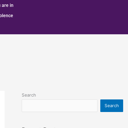
 are in
iolence
Search
Search