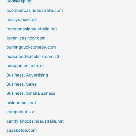
Bookkeeping
boombetcasinoaustralia.com
bossycasino.de
brangocasinoaustralia.net
buran-casinogr.com
burningduckcomedy.com
bursamedikalteknik.com z3
burugames.com x2
Business, Advertising
Business, Sales
Business, Small Business
bwinnerses.net
campobetus.us
candylandcasinoaustralia.net
casabetde.com