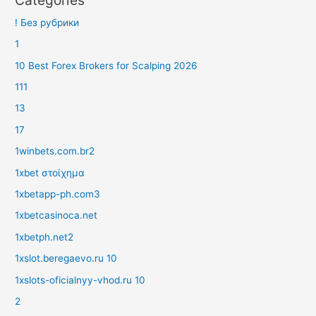
! Без рубрики
1
10 Best Forex Brokers for Scalping 2026
111
13
17
1winbets.com.br2
1xbet στοίχημα
1xbetapp-ph.com3
1xbetcasinoca.net
1xbetph.net2
1xslot.beregaevo.ru 10
1xslots-oficialnyy-vhod.ru 10
2