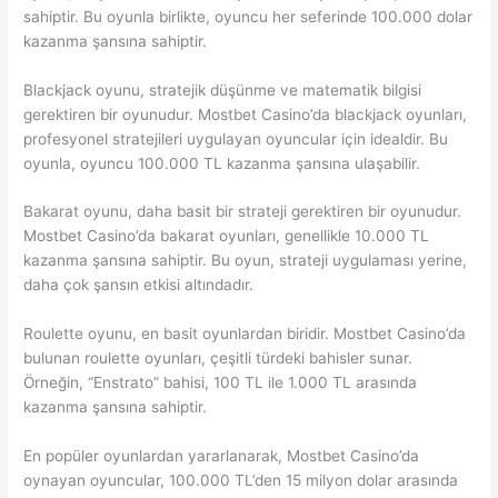
sahiptir. Bu oyunla birlikte, oyuncu her seferinde 100.000 dolar
kazanma şansına sahiptir.
Blackjack oyunu, stratejik düşünme ve matematik bilgisi
gerektiren bir oyunudur. Mostbet Casino’da blackjack oyunları,
profesyonel stratejileri uygulayan oyuncular için idealdir. Bu
oyunla, oyuncu 100.000 TL kazanma şansına ulaşabilir.
Bakarat oyunu, daha basit bir strateji gerektiren bir oyunudur.
Mostbet Casino’da bakarat oyunları, genellikle 10.000 TL
kazanma şansına sahiptir. Bu oyun, strateji uygulaması yerine,
daha çok şansın etkisi altındadır.
Roulette oyunu, en basit oyunlardan biridir. Mostbet Casino’da
bulunan roulette oyunları, çeşitli türdeki bahisler sunar.
Örneğin, “Enstrato” bahisi, 100 TL ile 1.000 TL arasında
kazanma şansına sahiptir.
En popüler oyunlardan yararlanarak, Mostbet Casino’da
oynayan oyuncular, 100.000 TL’den 15 milyon dolar arasında