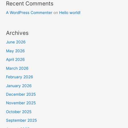
Recent Comments
A WordPress Commenter
on
Hello world!
Archives
June 2026
May 2026
April 2026
March 2026
February 2026
January 2026
December 2025
November 2025
October 2025
September 2025