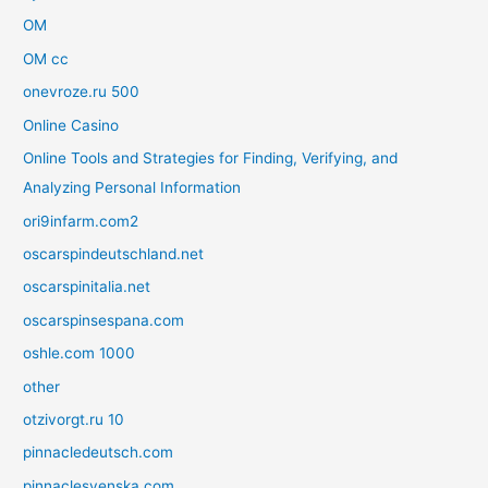
OM
OM cc
onevroze.ru 500
Online Casino
Online Tools and Strategies for Finding, Verifying, and
Analyzing Personal Information
ori9infarm.com2
oscarspindeutschland.net
oscarspinitalia.net
oscarspinsespana.com
oshle.com 1000
other
otzivorgt.ru 10
pinnacledeutsch.com
pinnaclesvenska.com