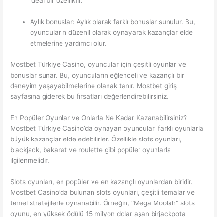
ideal bir özelliktir.
Aylık bonuslar: Aylık olarak farklı bonuslar sunulur. Bu,
oyuncuların düzenli olarak oynayarak kazançlar elde
etmelerine yardımcı olur.
Mostbet Türkiye Casino, oyuncular için çeşitli oyunlar ve
bonuslar sunar. Bu, oyuncuların eğlenceli ve kazançlı bir
deneyim yaşayabilmelerine olanak tanır. Mostbet giriş
sayfasına giderek bu fırsatları değerlendirebilirsiniz.
En Popüler Oyunlar ve Onlarla Ne Kadar Kazanabilirsiniz?
Mostbet Türkiye Casino’da oynayan oyuncular, farklı oyunlarla
büyük kazançlar elde edebilirler. Özellikle slots oyunları,
blackjack, bakarat ve roulette gibi popüler oyunlarla
ilgilenmelidir.
Slots oyunları, en popüler ve en kazançlı oyunlardan biridir.
Mostbet Casino’da bulunan slots oyunları, çeşitli temalar ve
temel stratejilerle oynanabilir. Örneğin, “Mega Moolah” slots
oyunu, en yüksek ödülü 15 milyon dolar aşan birjackpota