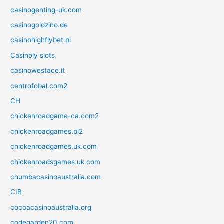
casinogenting-uk.com
casinogoldzino.de
casinohighflybet.pl
Casinoly slots
casinowestace.it
centrofobal.com2
CH
chickenroadgame-ca.com2
chickenroadgames.pl2
chickenroadgames.uk.com
chickenroadsgames.uk.com
chumbacasinoaustralia.com
CIB
cocoacasinoaustralia.org
codegarden20.com