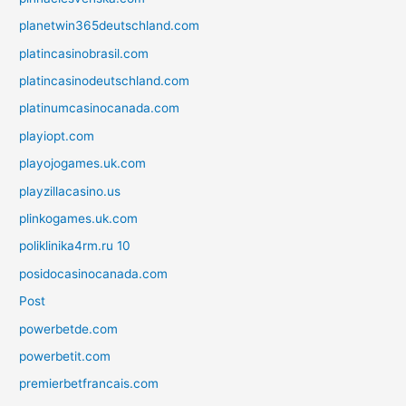
planetwin365deutschland.com
platincasinobrasil.com
platincasinodeutschland.com
platinumcasinocanada.com
playiopt.com
playojogames.uk.com
playzillacasino.us
plinkogames.uk.com
poliklinika4rm.ru 10
posidocasinocanada.com
Post
powerbetde.com
powerbetit.com
premierbetfrancais.com