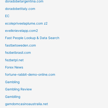
doradobetargentina.com
doradobetitaly.com
EC
ecolepriveelaplume.com z2
evelknievelapp.com2
Fast People Lookup & Data Search
fastbetsweden.com
fezbetbrasil.com
fezbetpl.net
Forex News
fortune-rabbit-demo-online.com
Gambling
Gambling Review
Gamblling
gamdomcasinoaustralia.net