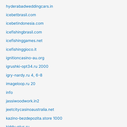
hyderabadweddingcars.in
icebetbrasil.com
icebetindonesia.com
icefishingbrasil.com
icefishinggames.net
icefishinggioco.it
ignitioncasino-au.org
igrushki-opt34.ru 2000
igry-nardy.ru 4, 6-8
imageloop.ru 20
info
jassiwoodwork.in2
jeetcitycasinoaustralia.net
kazino-bezdepozita.store 1000
kiddy-plus.ru