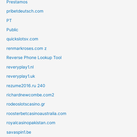
Prestamos
pribetdeutsch.com
PT
Public
quickslotsv.com
renmarkroses.com z
Reverse Phone Lookup Tool
reveryplay1.nl
reveryplay1.uk
rezume2016.ru 240
richardnewcombe.com2
rodeoslotscasino.gr
roosterbetcasinoaustralia.com
royalcasinopakistan.com
savaspin1.be