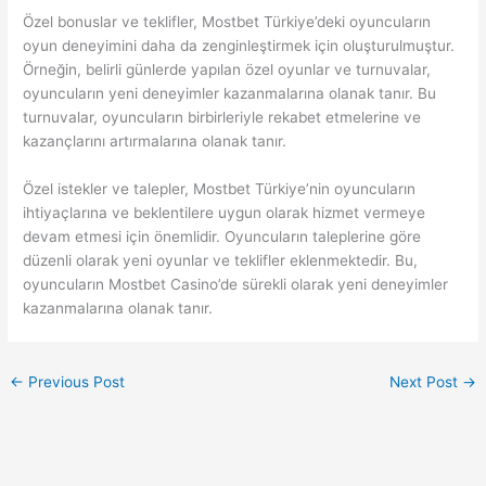
Özel bonuslar ve teklifler, Mostbet Türkiye’deki oyuncuların
oyun deneyimini daha da zenginleştirmek için oluşturulmuştur.
Örneğin, belirli günlerde yapılan özel oyunlar ve turnuvalar,
oyuncuların yeni deneyimler kazanmalarına olanak tanır. Bu
turnuvalar, oyuncuların birbirleriyle rekabet etmelerine ve
kazançlarını artırmalarına olanak tanır.
Özel istekler ve talepler, Mostbet Türkiye’nin oyuncuların
ihtiyaçlarına ve beklentilere uygun olarak hizmet vermeye
devam etmesi için önemlidir. Oyuncuların taleplerine göre
düzenli olarak yeni oyunlar ve teklifler eklenmektedir. Bu,
oyuncuların Mostbet Casino’de sürekli olarak yeni deneyimler
kazanmalarına olanak tanır.
←
Previous Post
Next Post
→