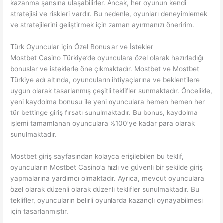
kazanma şansına ulaşabilirler. Ancak, her oyunun kendi
stratejisi ve riskleri vardır. Bu nedenle, oyunları deneyimlemek
ve stratejilerini geliştirmek için zaman ayırmanızı öneririm.
Türk Oyuncular için Özel Bonuslar ve İstekler
Mostbet Casino Türkiye’de oyunculara özel olarak hazırladığı
bonuslar ve isteklerle öne çıkmaktadır. Mostbet ve Mostbet
Türkiye adı altında, oyuncuların ihtiyaçlarına ve beklentilere
uygun olarak tasarlanmış çeşitli teklifler sunmaktadır. Öncelikle,
yeni kaydolma bonusu ile yeni oyunculara hemen hemen her
tür bettinge giriş fırsatı sunulmaktadır. Bu bonus, kaydolma
işlemi tamamlanan oyunculara %100’ye kadar para olarak
sunulmaktadır.
Mostbet giriş sayfasından kolayca erişilebilen bu teklif,
oyuncuların Mostbet Casino’a hızlı ve güvenli bir şekilde giriş
yapmalarına yardımcı olmaktadır. Ayrıca, mevcut oyunculara
özel olarak düzenli olarak düzenli teklifler sunulmaktadır. Bu
teklifler, oyuncuların belirli oyunlarda kazançlı oynayabilmesi
için tasarlanmıştır.