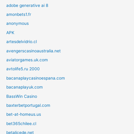
adobe generative ai 8
amonbets1.fr
anonymous
APK
artesdelvidrio.cl
avengerscasinoaustralia.net
aviatorgames.uk.com
avtolife5.ru 2000
bacanaplaycasinoespana.com
bacanaplayuk.com
BassWin Casino
baxterbetportugal.com
bet-at-homeus.us
bet365chilee.cl
betalicede.net