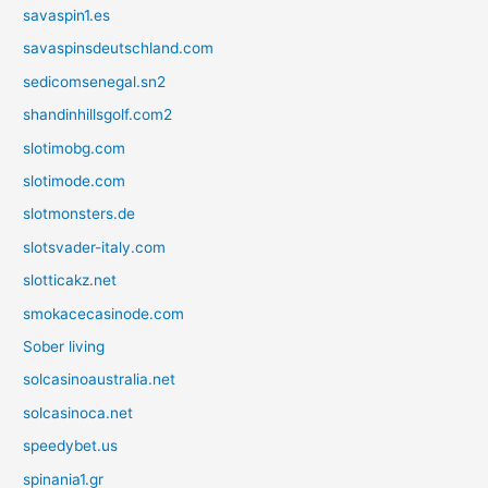
savaspin1.es
savaspinsdeutschland.com
sedicomsenegal.sn2
shandinhillsgolf.com2
slotimobg.com
slotimode.com
slotmonsters.de
slotsvader-italy.com
slotticakz.net
smokacecasinode.com
Sober living
solcasinoaustralia.net
solcasinoca.net
speedybet.us
spinania1.gr