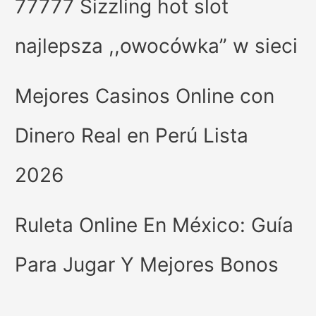
77777 Sizzling hot slot
najlepsza ,,owocówka” w sieci
Mejores Casinos Online con
Dinero Real en Perú Lista
2026
Ruleta Online En México: Guía
Para Jugar Y Mejores Bonos