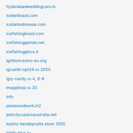
hyderabadweddingcars.in
icebetbrasil.com
icebetindonesia.com
icefishingbrasil.com
icefishinggames.net
icefishinggioco.it
ignitioncasino-au.org
igrushki-opt34.ru 2000
igry-nardy.ru 4, 6-8
imageloop.ru 20
info
jassiwoodwork.in2
jeetcitycasinoaustralia.net
kazino-bezdepozita.store 1000
kiddy-plus.ru