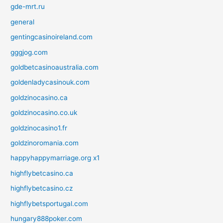
gde-mrt.ru
general
gentingcasinoireland.com
gggjog.com
goldbetcasinoaustralia.com
goldenladycasinouk.com
goldzinocasino.ca
goldzinocasino.co.uk
goldzinocasino1.fr
goldzinoromania.com
happyhappymarriage.org x1
highflybetcasino.ca
highflybetcasino.cz
highflybetsportugal.com
hungary888poker.com