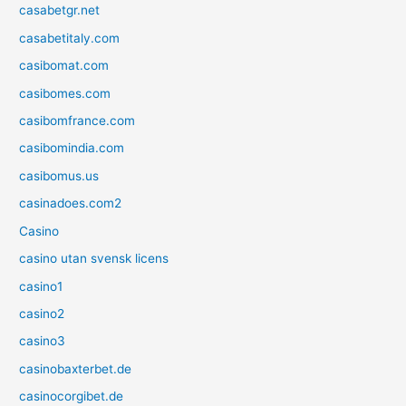
casabetgr.net
casabetitaly.com
casibomat.com
casibomes.com
casibomfrance.com
casibomindia.com
casibomus.us
casinadoes.com2
Casino
casino utan svensk licens
casino1
casino2
casino3
casinobaxterbet.de
casinocorgibet.de