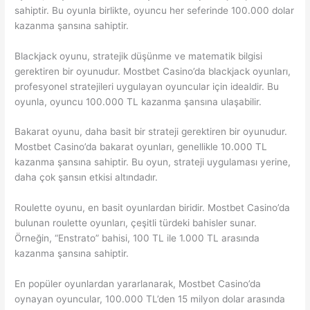
sahiptir. Bu oyunla birlikte, oyuncu her seferinde 100.000 dolar
kazanma şansına sahiptir.
Blackjack oyunu, stratejik düşünme ve matematik bilgisi
gerektiren bir oyunudur. Mostbet Casino’da blackjack oyunları,
profesyonel stratejileri uygulayan oyuncular için idealdir. Bu
oyunla, oyuncu 100.000 TL kazanma şansına ulaşabilir.
Bakarat oyunu, daha basit bir strateji gerektiren bir oyunudur.
Mostbet Casino’da bakarat oyunları, genellikle 10.000 TL
kazanma şansına sahiptir. Bu oyun, strateji uygulaması yerine,
daha çok şansın etkisi altındadır.
Roulette oyunu, en basit oyunlardan biridir. Mostbet Casino’da
bulunan roulette oyunları, çeşitli türdeki bahisler sunar.
Örneğin, “Enstrato” bahisi, 100 TL ile 1.000 TL arasında
kazanma şansına sahiptir.
En popüler oyunlardan yararlanarak, Mostbet Casino’da
oynayan oyuncular, 100.000 TL’den 15 milyon dolar arasında