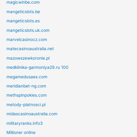
magicwinbe.com
mangeticslots.be
mangeticslots.es
mangeticslots.uk.com
marvelcasinocz.com
matecasinoaustralia.net
mazowszewkoronie.pl
medklinika-garmoniya29.ru 100
megamedusaes.com
meridianbet-ng.com
methspinpokies.com
metody-platnosci.pl
midascasinoaustralia.com
militaryranks.info3
Millioner online