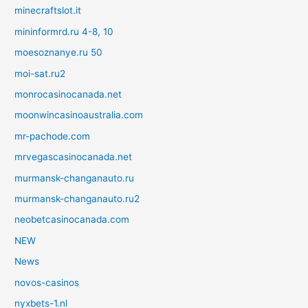
minecraftslot.it
mininformrd.ru 4-8, 10
moesoznanye.ru 50
moi-sat.ru2
monrocasinocanada.net
moonwincasinoaustralia.com
mr-pachode.com
mrvegascasinocanada.net
murmansk-changanauto.ru
murmansk-changanauto.ru2
neobetcasinocanada.com
NEW
News
novos-casinos
nyxbets-1.nl