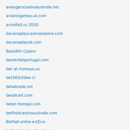
avengerscasinoaustralia.net
aviatorgames.uk.com
avtolife5.ru 2000
bacanaplaycasinoespana.com
bacanaplayuk.com
BassWin Casino
baxterbetportugal.com
bet-at-homeus.us
bet365chilee.cl
betalicede.net
betaliceit.com
betat-homepl.com
betfredcasinoaustralia.com
Bethall online καζίνο