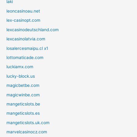
laki
leoncasinoau.net
lex-casinopt.com
lexcasinodeutschland.com
lexcasinolatvia.com
losalercesmaipu.cl x1
lottomaticade.com
luckiamx.com
lucky-block.us
magicbetbe.com
magicwinbe.com
mangeticslots.be
mangeticslots.es
mangeticslots.uk.com
marvelcasinocz.com