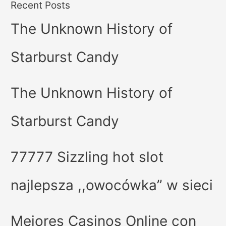
Recent Posts
The Unknown History of
Starburst Candy
The Unknown History of
Starburst Candy
77777 Sizzling hot slot
najlepsza ,,owocówka” w sieci
Mejores Casinos Online con