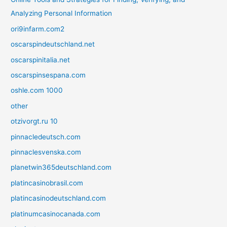
Analyzing Personal Information
ori9infarm.com2
oscarspindeutschland.net
oscarspinitalia.net
oscarspinsespana.com
oshle.com 1000
other
otzivorgt.ru 10
pinnacledeutsch.com
pinnaclesvenska.com
planetwin365deutschland.com
platincasinobrasil.com
platincasinodeutschland.com
platinumcasinocanada.com