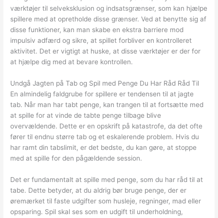
værktøjer til selveksklusion og indsatsgrænser, som kan hjælpe
spillere med at opretholde disse grænser. Ved at benytte sig af
disse funktioner, kan man skabe en ekstra barriere mod
impulsiv adfærd og sikre, at spillet forbliver en kontrolleret
aktivitet. Det er vigtigt at huske, at disse værktøjer er der for
at hjælpe dig med at bevare kontrollen.
Undgå Jagten på Tab og Spil med Penge Du Har Råd Råd Til
En almindelig faldgrube for spillere er tendensen til at jagte
tab. Når man har tabt penge, kan trangen til at fortsætte med
at spille for at vinde de tabte penge tilbage blive
overvældende. Dette er en opskrift på katastrofe, da det ofte
fører til endnu større tab og et eskalerende problem. Hvis du
har ramt din tabslimit, er det bedste, du kan gøre, at stoppe
med at spille for den pågældende session.
Det er fundamentalt at spille med penge, som du har råd til at
tabe. Dette betyder, at du aldrig bør bruge penge, der er
øremærket til faste udgifter som husleje, regninger, mad eller
opsparing. Spil skal ses som en udgift til underholdning,