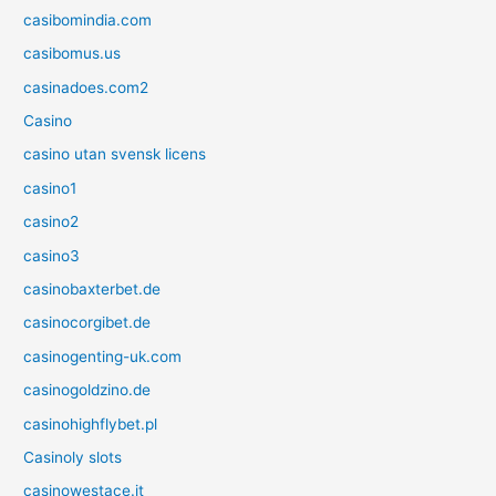
casibomindia.com
casibomus.us
casinadoes.com2
Casino
casino utan svensk licens
casino1
casino2
casino3
casinobaxterbet.de
casinocorgibet.de
casinogenting-uk.com
casinogoldzino.de
casinohighflybet.pl
Casinoly slots
casinowestace.it