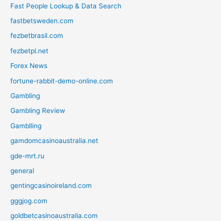
Fast People Lookup & Data Search
fastbetsweden.com
fezbetbrasil.com
fezbetpl.net
Forex News
fortune-rabbit-demo-online.com
Gambling
Gambling Review
Gamblling
gamdomcasinoaustralia.net
gde-mrt.ru
general
gentingcasinoireland.com
gggjog.com
goldbetcasinoaustralia.com