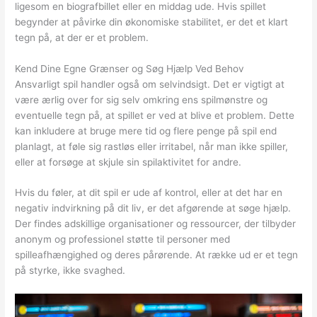
ligesom en biografbillet eller en middag ude. Hvis spillet
begynder at påvirke din økonomiske stabilitet, er det et klart
tegn på, at der er et problem.
Kend Dine Egne Grænser og Søg Hjælp Ved Behov
Ansvarligt spil handler også om selvindsigt. Det er vigtigt at
være ærlig over for sig selv omkring ens spilmønstre og
eventuelle tegn på, at spillet er ved at blive et problem. Dette
kan inkludere at bruge mere tid og flere penge på spil end
planlagt, at føle sig rastløs eller irritabel, når man ikke spiller,
eller at forsøge at skjule sin spilaktivitet for andre.
Hvis du føler, at dit spil er ude af kontrol, eller at det har en
negativ indvirkning på dit liv, er det afgørende at søge hjælp.
Der findes adskillige organisationer og ressourcer, der tilbyder
anonym og professionel støtte til personer med
spilleafhængighed og deres pårørende. At række ud er et tegn
på styrke, ikke svaghed.