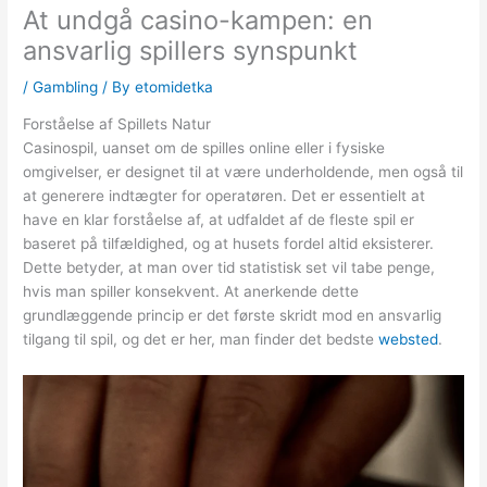
At undgå casino-kampen: en
ansvarlig spillers synspunkt
/
Gambling
/ By
etomidetka
Forståelse af Spillets Natur
Casinospil, uanset om de spilles online eller i fysiske
omgivelser, er designet til at være underholdende, men også til
at generere indtægter for operatøren. Det er essentielt at
have en klar forståelse af, at udfaldet af de fleste spil er
baseret på tilfældighed, og at husets fordel altid eksisterer.
Dette betyder, at man over tid statistisk set vil tabe penge,
hvis man spiller konsekvent. At anerkende dette
grundlæggende princip er det første skridt mod en ansvarlig
tilgang til spil, og det er her, man finder det bedste
websted
.