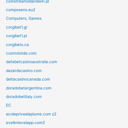
coinstrikeholdandwin.pl
composens.eu2
Computers, Games
corgibet1.gr
corgibet1.pl
corgibets.ca
cosmolotde.com
dafabetcasinoaustralia.com
dazardscasino.com
deltacasinocanada.com
doradobetargentina.com
doradobetitaly.com
EC
ecolepriveelaplume.com z2
evelknievelapp.com2