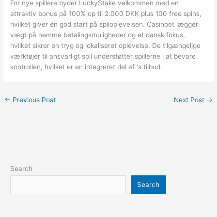
For nye spillere byder LuckyStake velkommen med en
attraktiv bonus på 100% op til 2.000 DKK plus 100 free spins,
hvilket giver en god start på spiloplevelsen. Casinoet lægger
vægt på nemme betalingsmuligheder og et dansk fokus,
hvilket sikrer en tryg og lokaliseret oplevelse. De tilgængelige
værktøjer til ansvarligt spil understøtter spillerne i at bevare
kontrollen, hvilket er en integreret del af ‘s tilbud.
←
Previous Post
Next Post
→
Search
Search