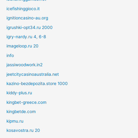
icefishinggioco.it
ignitioncasino-au.org
igrushki-opt34.ru 2000
igry-nardy.ru 4, 6-8
imageloop.ru 20
info
jassiwoodwork.in2
jeetcitycasinoaustralia.net
kazino-bezdepozita.store 1000
kiddy-plus.ru
kingbet-greece.com
kingbetde.com
kipmu.ru
kosavostra.ru 20