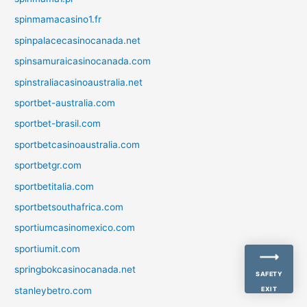
spinmamacasino1.fr
spinpalacecasinocanada.net
spinsamuraicasinocanada.com
spinstraliacasinoaustralia.net
sportbet-australia.com
sportbet-brasil.com
sportbetcasinoaustralia.com
sportbetgr.com
sportbetitalia.com
sportbetsouthafrica.com
sportiumcasinomexico.com
sportiumit.com
springbokcasinocanada.net
SAFETY
stanleybetro.com
EXIT