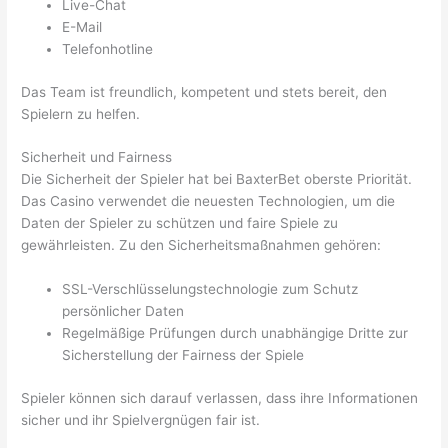
Live-Chat
E-Mail
Telefonhotline
Das Team ist freundlich, kompetent und stets bereit, den
Spielern zu helfen.
Sicherheit und Fairness
Die Sicherheit der Spieler hat bei BaxterBet oberste Priorität.
Das Casino verwendet die neuesten Technologien, um die
Daten der Spieler zu schützen und faire Spiele zu
gewährleisten. Zu den Sicherheitsmaßnahmen gehören:
SSL-Verschlüsselungstechnologie zum Schutz
persönlicher Daten
Regelmäßige Prüfungen durch unabhängige Dritte zur
Sicherstellung der Fairness der Spiele
Spieler können sich darauf verlassen, dass ihre Informationen
sicher und ihr Spielvergnügen fair ist.