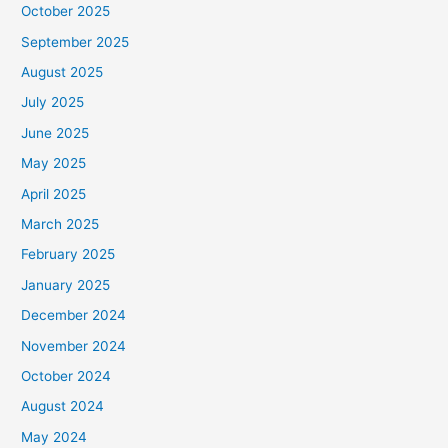
October 2025
September 2025
August 2025
July 2025
June 2025
May 2025
April 2025
March 2025
February 2025
January 2025
December 2024
November 2024
October 2024
August 2024
May 2024