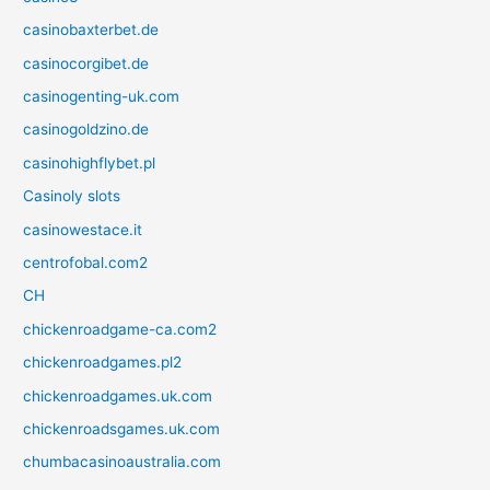
casinobaxterbet.de
casinocorgibet.de
casinogenting-uk.com
casinogoldzino.de
casinohighflybet.pl
Casinoly slots
casinowestace.it
centrofobal.com2
CH
chickenroadgame-ca.com2
chickenroadgames.pl2
chickenroadgames.uk.com
chickenroadsgames.uk.com
chumbacasinoaustralia.com