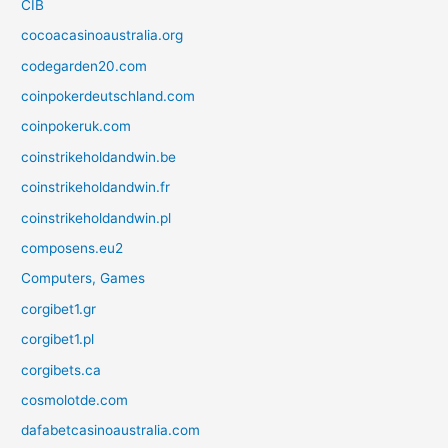
CIB
cocoacasinoaustralia.org
codegarden20.com
coinpokerdeutschland.com
coinpokeruk.com
coinstrikeholdandwin.be
coinstrikeholdandwin.fr
coinstrikeholdandwin.pl
composens.eu2
Computers, Games
corgibet1.gr
corgibet1.pl
corgibets.ca
cosmolotde.com
dafabetcasinoaustralia.com