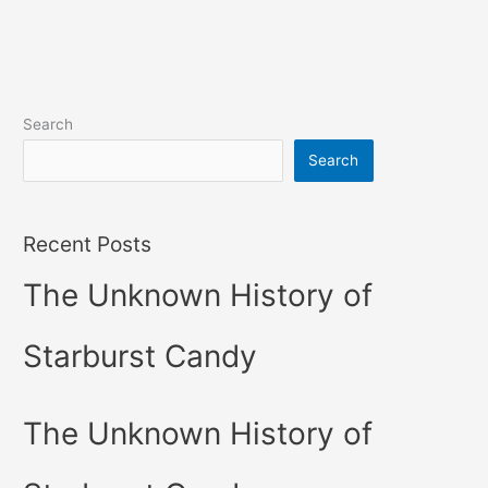
Search
Search
Recent Posts
The Unknown History of
Starburst Candy
The Unknown History of