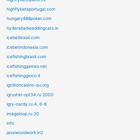
highflybetsportugal.com
hungary888poker.com
hyderabadweddingcars.in
icebetbrasil.com
icebetindonesia.com
icefishingbrasil.com
icefishinggames.net
icefishinggioco.it
ignitioncasino-au.org
igrushki-opt34.ru 2000
igry-nardy.ru 4, 6-8
imageloop.ru 20
info
jassiwoodwork.in2