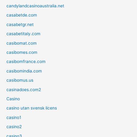
candylandcasinoaustralia.net
casabetde.com
casabetgr.net
casabetitaly.com
casibomat.com
casibomes.com
casibomfrance.com
casibomindia.com
casibomus.us
casinadoes.com2
Casino
casino utan svensk licens
casino1
casino2
casino3