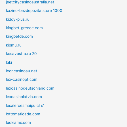
jeetcitycasinoaustralia.net
kazino-bezdepozita.store 1000
kiddy-plus.ru
kingbet-greece.com
kingbetde.com
kipmu.ru
kosavostra.ru 20
laki
leoncasinoau.net
lex-casinopt.com
lexcasinodeutschland.com
lexcasinolatvia.com
losalercesmaipu.cl x1
lottomaticade.com
luckiamx.com