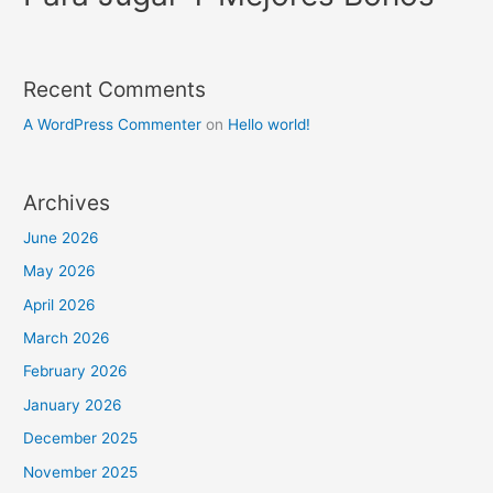
Recent Comments
A WordPress Commenter
on
Hello world!
Archives
June 2026
May 2026
April 2026
March 2026
February 2026
January 2026
December 2025
November 2025