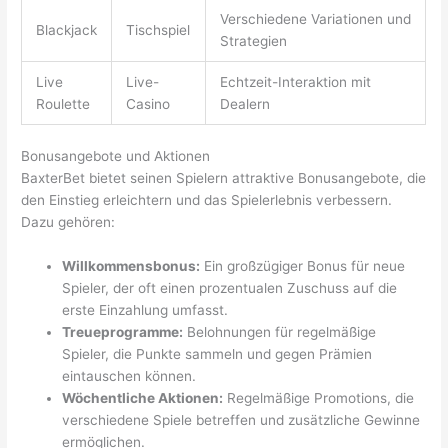
Verschiedene Variationen und
Blackjack
Tischspiel
Strategien
Live
Live-
Echtzeit-Interaktion mit
Roulette
Casino
Dealern
Bonusangebote und Aktionen
BaxterBet bietet seinen Spielern attraktive Bonusangebote, die
den Einstieg erleichtern und das Spielerlebnis verbessern.
Dazu gehören:
Willkommensbonus:
Ein großzügiger Bonus für neue
Spieler, der oft einen prozentualen Zuschuss auf die
erste Einzahlung umfasst.
Treueprogramme:
Belohnungen für regelmäßige
Spieler, die Punkte sammeln und gegen Prämien
eintauschen können.
Wöchentliche Aktionen:
Regelmäßige Promotions, die
verschiedene Spiele betreffen und zusätzliche Gewinne
ermöglichen.