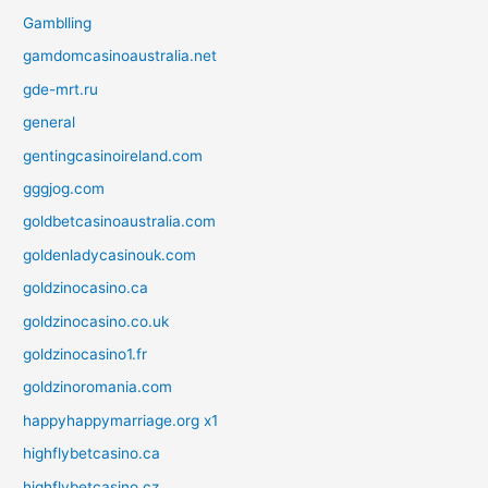
Gamblling
gamdomcasinoaustralia.net
gde-mrt.ru
general
gentingcasinoireland.com
gggjog.com
goldbetcasinoaustralia.com
goldenladycasinouk.com
goldzinocasino.ca
goldzinocasino.co.uk
goldzinocasino1.fr
goldzinoromania.com
happyhappymarriage.org x1
highflybetcasino.ca
highflybetcasino.cz