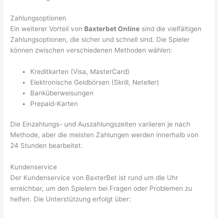
Zahlungsoptionen
Ein weiterer Vorteil von
Baxterbet Online
sind die vielfältigen
Zahlungsoptionen, die sicher und schnell sind. Die Spieler
können zwischen verschiedenen Methoden wählen:
Kreditkarten (Visa, MasterCard)
Elektronische Geldbörsen (Skrill, Neteller)
Banküberweisungen
Prepaid-Karten
Die Einzahlungs- und Auszahlungszeiten variieren je nach
Methode, aber die meisten Zahlungen werden innerhalb von
24 Stunden bearbeitet.
Kundenservice
Der Kundenservice von BaxterBet ist rund um die Uhr
erreichbar, um den Spielern bei Fragen oder Problemen zu
helfen. Die Unterstützung erfolgt über: