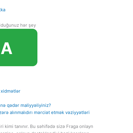
tka
olduğunuz hər şey
A
 xidmətlər
nə qədər maliyyəliyiniz?
ərə alınmalıdırı mərciət etmək vəziyyətləri
ri kimi tanınır. Bu səhifədə sizə Fraga onlayn