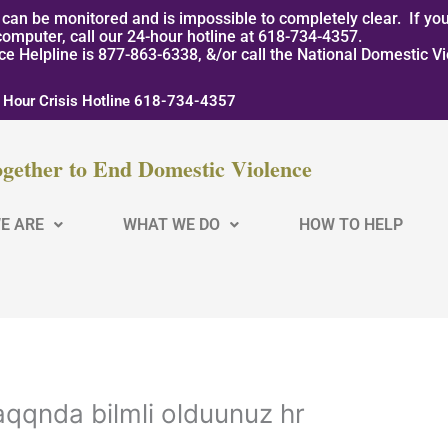
can be monitored and is impossible to completely clear. If you
computer, call our 24-hour hotline at 618-734-4357.
nce Helpline is 877-863-6338, &/or call the National Domestic V
 Hour Crisis Hotline 618-734-4357
gether to End Domestic Violence
E ARE
WHAT WE DO
HOW TO HELP
aqqnda bilmli olduunuz hr