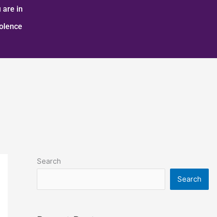
 are in
iolence
Search
Search