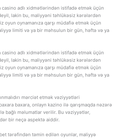
a casino adlı xidmətlərindən istifadə etmək üçün
deyil, lakin bu, maliyyəni təhlükəsiz kərələrdən
siz oyun oynamanıza qarşı müdafiə etmək üçün
aliyyə limiti və ya bir məhsulun bir gün, həftə və ya
a casino adlı xidmətlərindən istifadə etmək üçün
deyil, lakin bu, maliyyəni təhlükəsiz kərələrdən
siz oyun oynamanıza qarşı müdafiə etmək üçün
aliyyə limiti və ya bir məhsulun bir gün, həftə və ya
ınmalıdırı mərciət etmək vəziyyətləri
baxara baxara, onlayn kazino ilə qarışmaqda nəzərə
lə bağlı məlumatlar verilir. Bu vəziyyətlər,
ər bir neçə aspektə aiddir.
 bet tərəfindən təmin edilən oyunlar, maliyyə