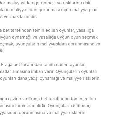
qədər maliyyəsidən qorunması və risklərinə dair
ların maliyyəsidən qorunması üçün maliyyə planı
t vermək lazımdır.
a bet tərəfindən təmin edilən oyunlar, yasallığa
a uyğun oynamağı və yasallığa uyğun oyun seçmək
 seçmək, oyunçuların maliyyəsidən qorunmasına və
ir.
 Fraga bet tərəfindən təmin edilən oyunlar,
matlar almasına imkan verir. Oyunçuların oyunları
 oyunları daha yaxşı oynamağı və maliyyə risklərini
raga cazino və Fraga bet tərəfindən təmin edilən
nmasını təmin etməlidir. Oyunçuların istifadəçi
yyəsidən qorunmasına və maliyyə risklərini