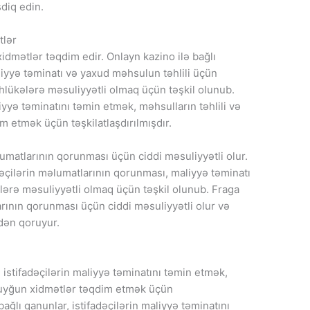
sdiq edin.
tlər
idmətlər təqdim edir. Onlayn kazino ilə bağlı
liyyə təminatı və yaxud məhsulun təhlili üçün
hlükələrə məsuliyyətli olmaq üçün təşkil olunub.
iyyə təminatını təmin etmək, məhsulların təhlili və
 etmək üçün təşkilatlaşdırılmışdır.
lumatlarının qorunması üçün ciddi məsuliyyətli olur.
adəçilərin məlumatlarının qorunması, maliyyə təminatı
lərə məsuliyyətli olmaq üçün təşkil olunub. Fraga
arının qorunması üçün ciddi məsuliyyətli olur və
rdən qoruyur.
 istifadəçilərin maliyyə təminatını təmin etmək,
a uyğun xidmətlər təqdim etmək üçün
 bağlı qanunlar, istifadəçilərin maliyyə təminatını