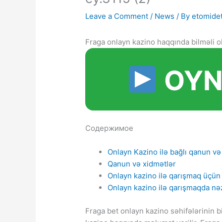
Leave a Comment
/
News
/ By
etomide
Fraga onlayn kazino haqqında bilməli 
OYN
Содержимое
Onlayn Kazino ilə bağlı qanun və
Qanun və xidmətlər
Onlayn kazino ilə qarışmaq üçün 
Onlayn kazino ilə qarışmaqda nəz
Fraga bet onlayn kazino səhifələrinin bi