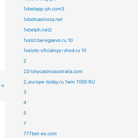
1xbetapp-ph.com3
1xbetcasinoca.net
1xbetph.net2
1xslot.beregaevo.ru 10
1xslots-oficialnyy-vhod.ru 10
2
22rickycasinoaustralia.com
2_europe-today.ru 1win 7000 RU
→
3
4
5
7
777bet-es.com