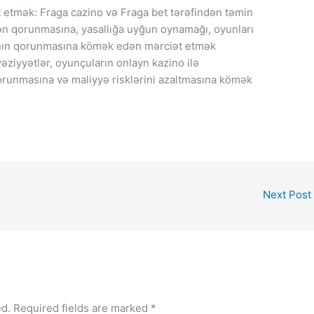
 etmək: Fraga cazino və Fraga bet tərəfindən təmin
ən qorunmasına, yasallığa uyğun oynamağı, oyunları
ının qorunmasına kömək edən mərciət etmək
vəziyyətlər, oyunçuların onlayn kazino ilə
runmasına və maliyyə risklərini azaltmasına kömək
Next Post
ed.
Required fields are marked
*