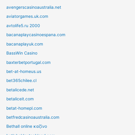
avengerscasinoaustralia.net
aviatorgames.uk.com
avtolife5.ru 2000
bacanaplaycasinoespana.com
bacanaplayuk.com
BassWin Casino
baxterbetportugal.com
bet-at-homeus.us
bet365chilee.cl
betalicede.net
betaliceit.com
betat-homepl.com
betfredcasinoaustralia.com
Bethall online καζίνο