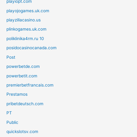
playiopt.com
playojogames.uk.com
playzillacasino.us
plinkogames.uk.com
poliklinika4rm.ru 10
posidocasinocanada.com
Post
powerbetde.com
powerbetit.com
premierbetfrancais.com
Prestamos
pribetdeutsch.com
PT
Public
quickslotsv.com