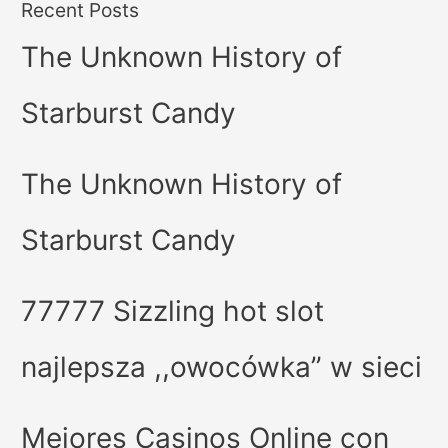
Recent Posts
The Unknown History of
Starburst Candy
The Unknown History of
Starburst Candy
77777 Sizzling hot slot
najlepsza ,,owocówka” w sieci
Mejores Casinos Online con