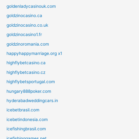
goldenladycasinouk.com
goldzinocasino.ca
goldzinocasino.co.uk
goldzinocasino1.fr
goldzinoromania.com
happyhappymarriage.org x1
highflybetcasino.ca
highflybetcasino.cz
highflybetsportugal.com
hungary888poker.com
hyderabadweddingcars.in
icebetbrasil.com
icebetindonesia.com
icefishingbrasil.com
icefishinggames.net