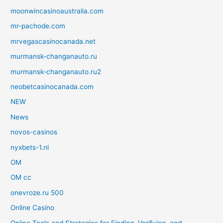
moonwincasinoaustralia.com
mr-pachode.com
mrvegascasinocanada.net
murmansk-changanauto.ru
murmansk-changanauto.ru2
neobetcasinocanada.com
NEW
News
novos-casinos
nyxbets-1.nl
OM
OM cc
onevroze.ru 500
Online Casino
Online Tools and Strategies for Finding, Verifying, and