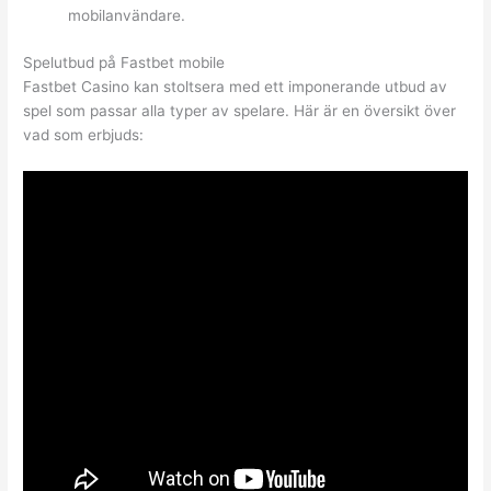
mobilanvändare.
Spelutbud på Fastbet mobile
Fastbet Casino kan stoltsera med ett imponerande utbud av
spel som passar alla typer av spelare. Här är en översikt över
vad som erbjuds: