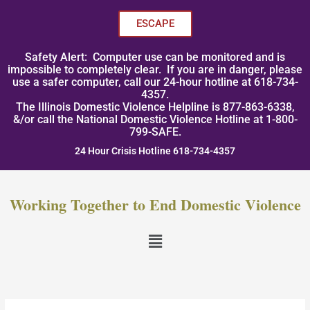
Skip
to
ESCAPE
content
Safety Alert: Computer use can be monitored and is
impossible to completely clear. If you are in danger, please
use a safer computer, call our 24-hour hotline at 618-734-
4357.
The Illinois Domestic Violence Helpline is 877-863-6338,
&/or call the National Domestic Violence Hotline at 1-800-
799-SAFE.
24 Hour Crisis Hotline 618-734-4357
Working Together to End Domestic Violence
Menu