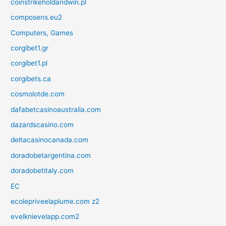
coinstrikeholdandwin.pl
composens.eu2
Computers, Games
corgibet1.gr
corgibet1.pl
corgibets.ca
cosmolotde.com
dafabetcasinoaustralia.com
dazardscasino.com
deltacasinocanada.com
doradobetargentina.com
doradobetitaly.com
EC
ecolepriveelaplume.com z2
evelknievelapp.com2