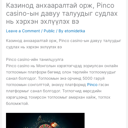
Казинод анхааралтай орж, Pinco
casino-ын давуу талуудыг судлах
нь хэрхэн эхлүүлэх вэ
Leave a Comment
/
Public
/ By
etomidetka
Казинод анхааралтай орж, Pinco casino-ын давуу талуудыг
судлах нь хэрхэн эхлүүлэх вэ
Pinco casino-ийн танилцуулга
Pinco casino нь Монголын хэрэглэгчдэд зориулсан онлайн
тоглоомын платформ бөгөөд олон төрлийн тоглоомуудыг
санал болгодог. Тоглоомын энэ орчинд 5000 гаруй
тоглоомын сонголттой, энэхүү платформд
Pinco
гэсэн
платформыг санал болгодог. Тоглогчид өөрсдийн
хэрэгцээнд тохирсон тоглоомыг амархан хайж, тоглох
боломжтой.