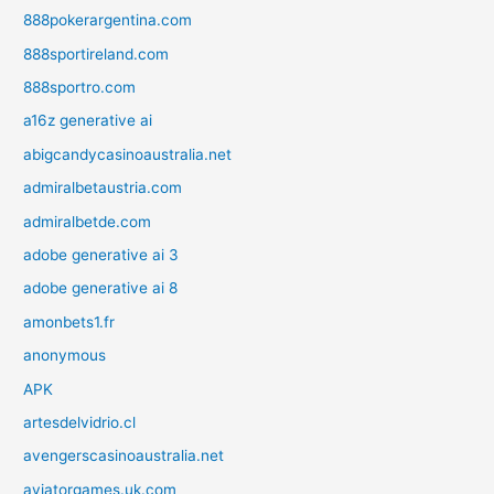
888pokerargentina.com
888sportireland.com
888sportro.com
a16z generative ai
abigcandycasinoaustralia.net
admiralbetaustria.com
admiralbetde.com
adobe generative ai 3
adobe generative ai 8
amonbets1.fr
anonymous
APK
artesdelvidrio.cl
avengerscasinoaustralia.net
aviatorgames.uk.com