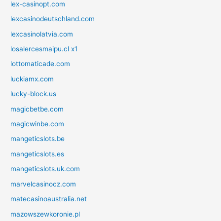
lex-casinopt.com
lexcasinodeutschland.com
lexcasinolatvia.com
losalercesmaipu.cl x1
lottomaticade.com
luckiamx.com
lucky-block.us
magicbetbe.com
magicwinbe.com
mangeticslots.be
mangeticslots.es
mangeticslots.uk.com
marvelcasinocz.com
matecasinoaustralia.net
mazowszewkoronie.pl