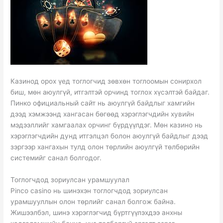
Казинод орох үед тоглогчид зөвхөн тоглоомын сонирхол
биш, мөн аюулгүй, итгэлтэй орчинд тоглох хүсэлтэй байдаг.
Пинко официальный сайт нь аюулгүй байдлыг хамгийн
дээд хэмжээнд хангасан бөгөөд хэрэглэгчдийн хувийн
мэдээллийг хамгаалах орчинг бүрдүүлдэг. Мөн казино нь
хэрэглэгчдийн дунд итгэлцэл болон аюулгүй байдлыг дээд
зэргээр хангахын тулд олон төрлийн аюулгүй төлбөрийн
системийг санал болгодог.
Тоглогчдод зориулсан урамшуулал
Pinco casino нь шинэхэн тоглогчдод зориулсан
урамшууллын олон төрлийг санал болгож байна.
Жишээлбэл, шинэ хэрэглэгчид бүртгүүлэхдээ анхны