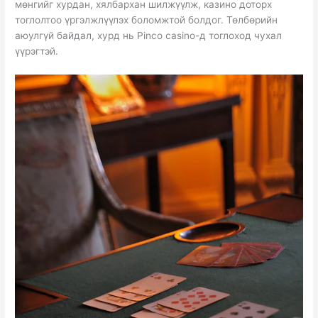
мөнгийг хурдан, хялбархан шилжүүлж, казино доторх
тоглолтоо үргэлжлүүлэх боломжтой болдог. Төлбөрийн
аюулгүй байдал, хурд нь Pinco casino-д тоглоход чухал
үүрэгтэй.