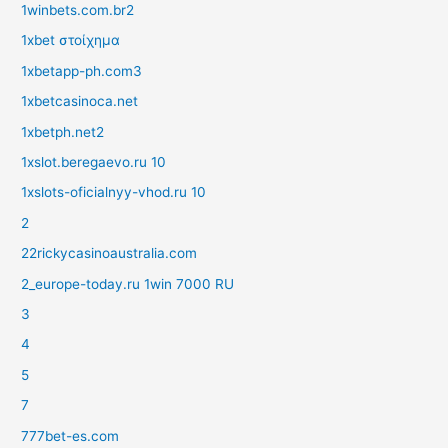
1winbets.com.br2
1xbet στοίχημα
1xbetapp-ph.com3
1xbetcasinoca.net
1xbetph.net2
1xslot.beregaevo.ru 10
1xslots-oficialnyy-vhod.ru 10
2
22rickycasinoaustralia.com
2_europe-today.ru 1win 7000 RU
3
4
5
7
777bet-es.com