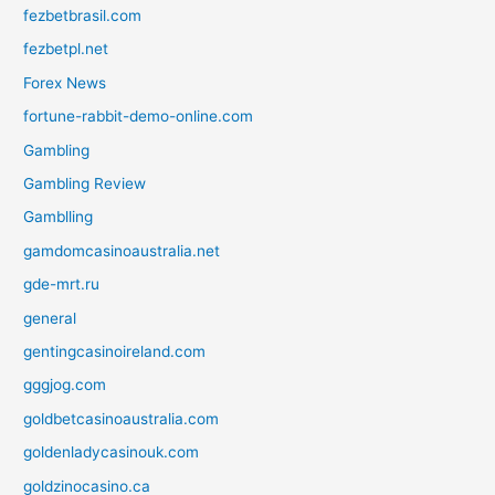
fezbetbrasil.com
fezbetpl.net
Forex News
fortune-rabbit-demo-online.com
Gambling
Gambling Review
Gamblling
gamdomcasinoaustralia.net
gde-mrt.ru
general
gentingcasinoireland.com
gggjog.com
goldbetcasinoaustralia.com
goldenladycasinouk.com
goldzinocasino.ca