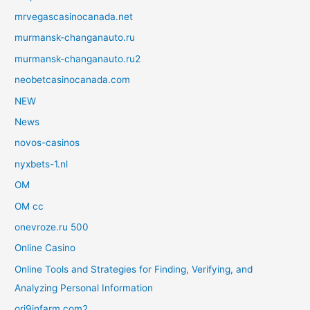
mrvegascasinocanada.net
murmansk-changanauto.ru
murmansk-changanauto.ru2
neobetcasinocanada.com
NEW
News
novos-casinos
nyxbets-1.nl
OM
OM cc
onevroze.ru 500
Online Casino
Online Tools and Strategies for Finding, Verifying, and
Analyzing Personal Information
ori9infarm.com2