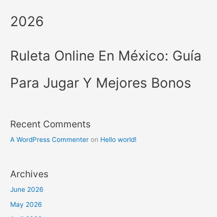
2026
Ruleta Online En México: Guía
Para Jugar Y Mejores Bonos
Recent Comments
A WordPress Commenter
on
Hello world!
Archives
June 2026
May 2026