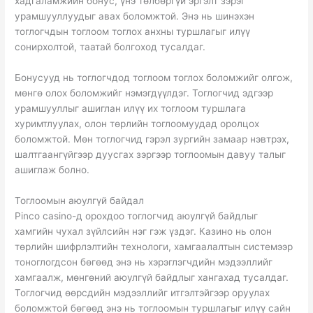
хадгаламжийн бонус, үнэ төлбөргүй эргэлт зэрэг
урамшууллуудыг авах боломжтой. Энэ нь шинэхэн
тоглогчдын тоглоом тоглох анхны туршлагыг илүү
сонирхолтой, таатай болгоход тусалдаг.
Бонусууд нь тоглогчдод тоглоом тоглох боломжийг олгож,
мөнгө олох боломжийг нэмэгдүүлдэг. Тоглогчид эдгээр
урамшууллыг ашиглан илүү их тоглоом туршлага
хуримтлуулах, олон төрлийн тоглоомуудад оролцох
боломжтой. Мөн тоглогчид гэрэл зургийн замаар нэвтрэх,
шалтгаангүйгээр дуусгах зэргээр тоглоомын давуу талыг
ашиглаж болно.
Тоглоомын аюулгүй байдал
Pinco casino-д орохдоо тоглогчид аюулгүй байдлыг
хамгийн чухал зүйлсийн нэг гэж үздэг. Казино нь олон
төрлийн шифрлэлтийн технологи, хамгаалалтын системээр
тоноглогдсон бөгөөд энэ нь хэрэглэгчдийн мэдээллийг
хамгаалж, мөнгөний аюулгүй байдлыг хангахад тусалдаг.
Тоглогчид өөрсдийн мэдээллийг итгэлтэйгээр оруулах
боломжтой бөгөөд энэ нь тоглоомын туршлагыг илүү сайн