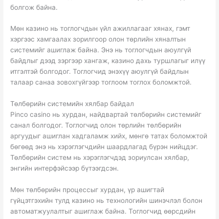
болгож байна.
Мөн казино нь тоглогчдын үйл ажиллагааг хянах, гэмт
хэргээс хамгаалах зорилгоор олон төрлийн хяналтын
системийг ашиглаж байна. Энэ нь тоглогчдын аюулгүй
байдлыг дээд зэргээр хангаж, казино дахь туршлагыг илүү
итгэлтэй болгодог. Тоглогчид энэхүү аюулгүй байдлын
талаар санаа зовохгүйгээр тоглоом тоглох боломжтой.
Төлбөрийн системийн хялбар байдал
Pinco casino нь хурдан, найдвартай төлбөрийн системийг
санал болгодог. Тоглогчид олон төрлийн төлбөрийн
аргуудыг ашиглан хадгаламж хийх, мөнгө татах боломжтой
бөгөөд энэ нь хэрэглэгчдийн шаардлагад бүрэн нийцдэг.
Төлбөрийн систем нь хэрэглэгчдэд зориулсан хялбар,
энгийн интерфэйсээр бүтээгдсэн.
Мөн төлбөрийн процессыг хурдан, үр ашигтай
гүйцэтгэхийн тулд казино нь технологийн шинэчлэл болон
автоматжуулалтыг ашиглаж байна. Тоглогчид өөрсдийн