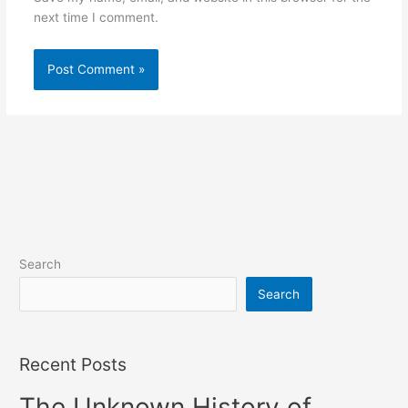
next time I comment.
Search
Search
Recent Posts
The Unknown History of