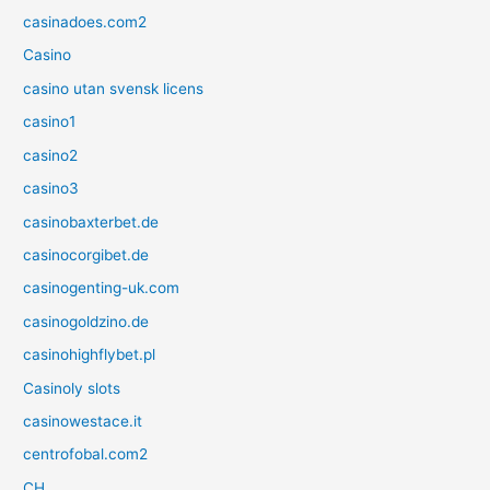
casinadoes.com2
Casino
casino utan svensk licens
casino1
casino2
casino3
casinobaxterbet.de
casinocorgibet.de
casinogenting-uk.com
casinogoldzino.de
casinohighflybet.pl
Casinoly slots
casinowestace.it
centrofobal.com2
CH