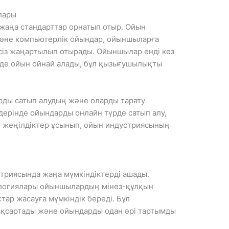
лары
жаңа стандарттар орнатып отыр. Ойын
және компьютерлік ойындар, ойыншыларға
ксіз жаңартылып отырады. Ойыншылар енді кез
рде ойын ойнай алады, бұл қызығушылықты
рды сатып алудың және оларды тарату
дерінде ойындарды онлайн түрде сатып алу,
 жеңілдіктер ұсынып, ойын индустриясының
триясында жаңа мүмкіндіктерді ашады.
логиялары ойыншылардың мінез-құлқын
тар жасауға мүмкіндік береді. Бұл
қсартады және ойындарды одан әрі тартымды