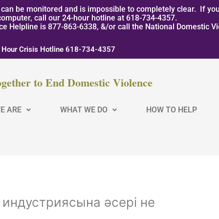
can be monitored and is impossible to completely clear. If you
computer, call our 24-hour hotline at 618-734-4357.
nce Helpline is 877-863-6338, &/or call the National Domestic V
 Hour Crisis Hotline 618-734-4357
gether to End Domestic Violence
E ARE
WHAT WE DO
HOW TO HELP
индустриясына әсері не