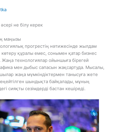
tka
сері не білу керек
ың маңызы
хнологиялық прогрестің нәтижесінде жылдам
л көтеру құралы емес, сонымен қатар бизнес
. Жаңа технологиялар ойыншыға бірегей
графика мен дыбыс сапасын жақсартуда. Мысалы,
шылар жаңа мүмкіндіктермен танысуға жете
 кеңейтілген шындықта байқалады, мұның
гі сияқты сезімдерді бастан кешіреді.