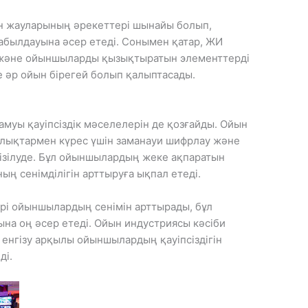
н жауларының әрекеттері шынайы болып,
былдауына әсер етеді. Сонымен қатар, ЖИ
а және ойыншыларды қызықтыратын элементтерді
де әр ойын бірегей болып қалыптасады.
муы қауіпсіздік мәселелерін де қозғайды. Ойын
лықтармен күрес үшін заманауи шифрлау және
ізілуде. Бұл ойыншылардың жеке ақпаратын
ң сенімділігін арттыруға ықпал етеді.
лері ойыншылардың сенімін арттырады, бұл
а оң әсер етеді. Ойын индустриясы кәсіби
 енгізу арқылы ойыншылардың қауіпсіздігін
ді.