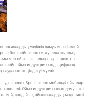
ологиялардың үздіксіз дамуымен тікелей
іресе блокчейн және виртуалды шындық
ымы мен ойыншылардың өзара әрекетін
, блокчейн ойын индустриясында цифрлық
ң саудасын жеңілдетуі мүмкін.
ашу, әсіресе eSports және мобильді ойындар
тер әкеледі. Ойын индустриясының дамуы тек
телмей, сондай-ақ ойыншылардың мәдениеті