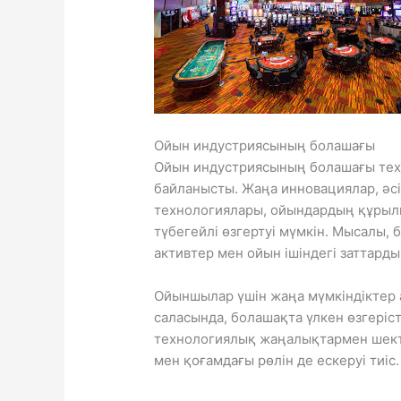
Ойын индустриясының болашағы
Ойын индустриясының болашағы техн
байланысты. Жаңа инновациялар, әс
технологиялары, ойындардың құрыл
түбегейлі өзгертуі мүмкін. Мысалы
активтер мен ойын ішіндегі заттарды
Ойыншылар үшін жаңа мүмкіндіктер 
саласында, болашақта үлкен өзгеріс
технологиялық жаңалықтармен шек
мен қоғамдағы рөлін де ескеруі тиіс.