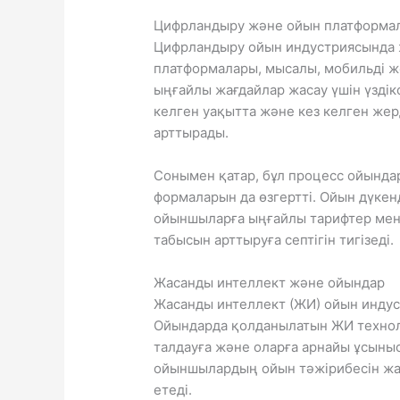
Цифрландыру және ойын платформа
Цифрландыру ойын индустриясында 
платформалары, мысалы, мобильді 
ыңғайлы жағдайлар жасау үшін үзді
келген уақытта және кез келген же
арттырады.
Сонымен қатар, бұл процесс ойында
формаларын да өзгертті. Ойын дүкен
ойыншыларға ыңғайлы тарифтер мен
табысын арттыруға септігін тигізеді.
Жасанды интеллект және ойындар
Жасанды интеллект (ЖИ) ойын индус
Ойындарда қолданылатын ЖИ техно
талдауға және оларға арнайы ұсыныс
ойыншылардың ойын тәжірибесін жа
етеді.