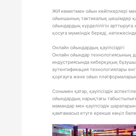
ЖИ көмегімен ойын кейіпкерлері ме
ойыншының тактикалық шешімдер қа
ойындардың күрделілігін арттыруғ
қосуға мүмкіндік береді, нәтижесін
Онлайн ойындардың қауіпсіздігі
Онлайн ойындар технологиясының да
индустриясында киберқұқық бұзушы
аутентификация технологиялары енг
қорғауға және ойын платформаларыны
Сонымен қатар, қауіпсіздік аспекті
ойындардың нарықтағы табыстылығын
мамандар мен қауіпсіздік шараларын
қамтамасыз етуге ерекше көңіл бөле