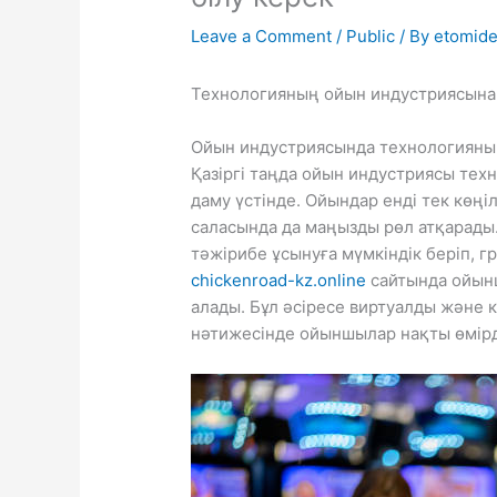
Leave a Comment
/
Public
/ By
etomide
Технологияның ойын индустриясына ә
Ойын индустриясында технологиян
Қазіргі таңда ойын индустриясы те
даму үстінде. Ойындар енді тек көңі
саласында да маңызды рөл атқарады
тәжірибе ұсынуға мүмкіндік беріп, 
chickenroad-kz.online
сайтында ойын
алады. Бұл әсіресе виртуалды және
нәтижесінде ойыншылар нақты өмірде