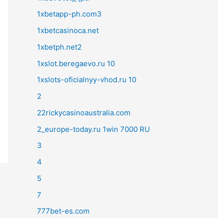
1xbetapp-ph.com3
1xbetcasinoca.net
1xbetph.net2
1xslot.beregaevo.ru 10
1xslots-oficialnyy-vhod.ru 10
2
22rickycasinoaustralia.com
2_europe-today.ru 1win 7000 RU
3
4
5
7
777bet-es.com