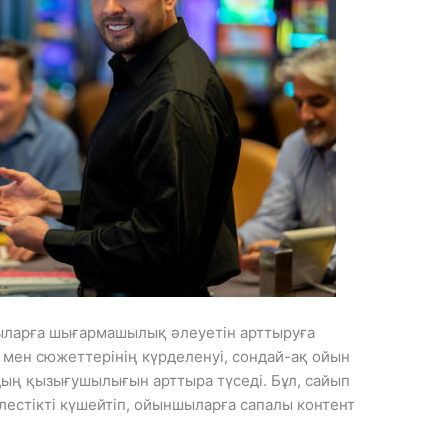
ларға шығармашылық әлеуетін арттыруға
 мен сюжеттерінің күрделенуі, сондай-ақ ойын
ң қызығушылығын арттыра түседі. Бұл, сайып
естікті күшейтіп, ойыншыларға сапалы контент