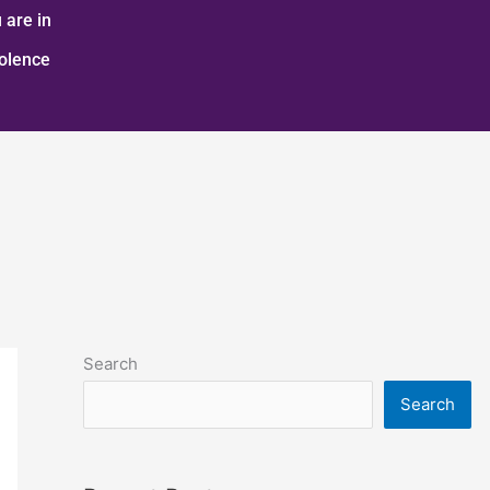
 are in
iolence
Search
Search