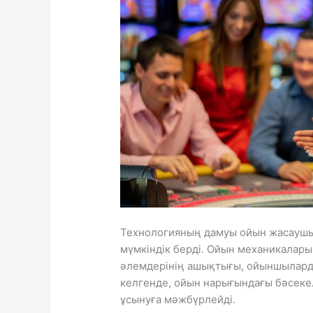
Технологияның дамуы ойын жасаушы
мүмкіндік берді. Ойын механикалары
әлемдерінің ашықтығы, ойыншыларды
келгенде, ойын нарығындағы бәсекел
ұсынуға мәжбүрлейді.