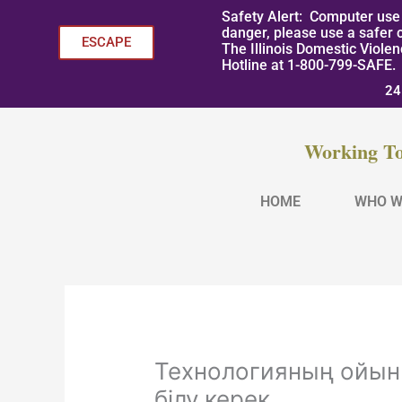
Skip
Safety Alert: Computer use 
to
danger, please use a safer 
ESCAPE
The Illinois Domestic Viole
content
Hotline at 1-800-799-SAFE.
24
Working To
HOME
WHO W
Технологияның ойын 
білу керек