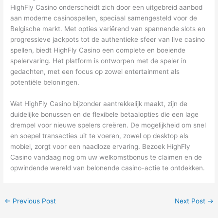
HighFly Casino onderscheidt zich door een uitgebreid aanbod
aan moderne casinospellen, speciaal samengesteld voor de
Belgische markt. Met opties variërend van spannende slots en
progressieve jackpots tot de authentieke sfeer van live casino
spellen, biedt HighFly Casino een complete en boeiende
spelervaring. Het platform is ontworpen met de speler in
gedachten, met een focus op zowel entertainment als
potentiële beloningen.
Wat HighFly Casino bijzonder aantrekkelijk maakt, zijn de
duidelijke bonussen en de flexibele betaalopties die een lage
drempel voor nieuwe spelers creëren. De mogelijkheid om snel
en soepel transacties uit te voeren, zowel op desktop als
mobiel, zorgt voor een naadloze ervaring. Bezoek HighFly
Casino vandaag nog om uw welkomstbonus te claimen en de
opwindende wereld van belonende casino-actie te ontdekken.
←
Previous Post
Next Post
→