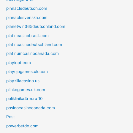
pinnacledeutsch.com
pinnaclesvenska.com
planetwin365deutschland.com
platincasinobrasil.com
platincasinodeutschland.com
platinumcasinocanada.com
playiopt.com
playojogames.uk.com
playzillacasino.us
plinkogames.uk.com
poliklinika4rm.ru 10
posidocasinocanada.com
Post
powerbetde.com