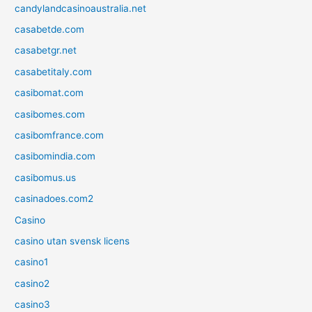
candylandcasinoaustralia.net
casabetde.com
casabetgr.net
casabetitaly.com
casibomat.com
casibomes.com
casibomfrance.com
casibomindia.com
casibomus.us
casinadoes.com2
Casino
casino utan svensk licens
casino1
casino2
casino3