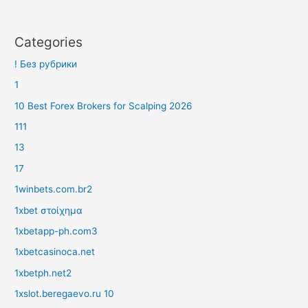
Categories
! Без рубрики
1
10 Best Forex Brokers for Scalping 2026
111
13
17
1winbets.com.br2
1xbet στοίχημα
1xbetapp-ph.com3
1xbetcasinoca.net
1xbetph.net2
1xslot.beregaevo.ru 10