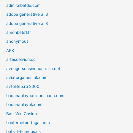
admiralbetde.com
adobe generative ai 3
adobe generative ai 8
amonbets1.fr
anonymous
APK
artesdelvidrio.cl
avengerscasinoaustralia.net
aviatorgames.uk.com
avtolife5.ru 2000
bacanaplaycasinoespana.com
bacanaplayuk.com
BassWin Casino
baxterbetportugal.com
bet-at-homeus.us