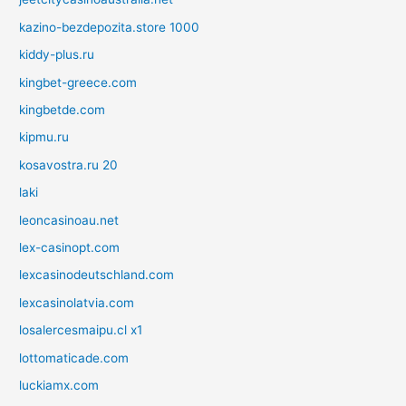
kazino-bezdepozita.store 1000
kiddy-plus.ru
kingbet-greece.com
kingbetde.com
kipmu.ru
kosavostra.ru 20
laki
leoncasinoau.net
lex-casinopt.com
lexcasinodeutschland.com
lexcasinolatvia.com
losalercesmaipu.cl x1
lottomaticade.com
luckiamx.com