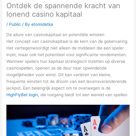
Ontdek de spannende kracht van
lonend casino kapitaal
/
Public
/ By
etomidetka
De allure van casinokapitaal en potentiële winsten
Het concept van casinokapitaal is de kern van de gokervaring.
Het vertegenwoordigt niet alleen de middelen die een speler
inzet, maar ook het potentieel voor significante rendementen.
Wanneer spelers hun kapitaal strategisch inzetten op diverse
casinospellen, openen ze de deur naar opwindende
mogelijkheden voor winst. Dit kan variëren van kleine,
frequente winsten tot de droom van een levensveranderende
jackpot. Een belangrijk aspect om te overwegen is de
HighFlyBet login
, die toegang biedt tot een wereld van spellen.