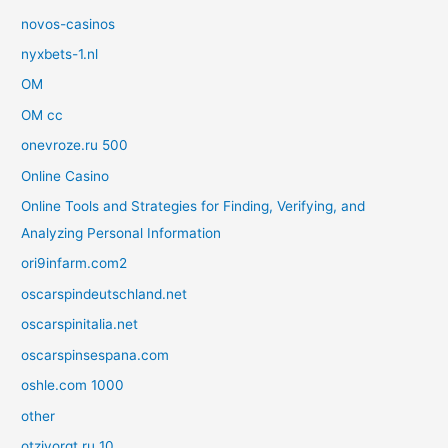
novos-casinos
nyxbets-1.nl
OM
OM cc
onevroze.ru 500
Online Casino
Online Tools and Strategies for Finding, Verifying, and
Analyzing Personal Information
ori9infarm.com2
oscarspindeutschland.net
oscarspinitalia.net
oscarspinsespana.com
oshle.com 1000
other
otzivorgt.ru 10