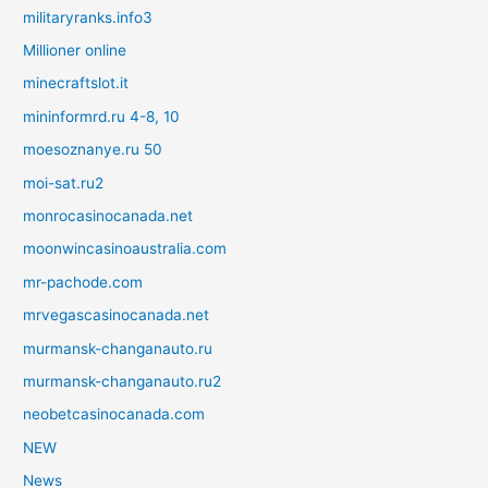
militaryranks.info3
Millioner online
minecraftslot.it
mininformrd.ru 4-8, 10
moesoznanye.ru 50
moi-sat.ru2
monrocasinocanada.net
moonwincasinoaustralia.com
mr-pachode.com
mrvegascasinocanada.net
murmansk-changanauto.ru
murmansk-changanauto.ru2
neobetcasinocanada.com
NEW
News