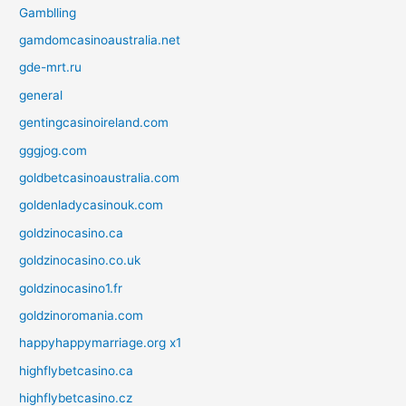
Gamblling
gamdomcasinoaustralia.net
gde-mrt.ru
general
gentingcasinoireland.com
gggjog.com
goldbetcasinoaustralia.com
goldenladycasinouk.com
goldzinocasino.ca
goldzinocasino.co.uk
goldzinocasino1.fr
goldzinoromania.com
happyhappymarriage.org x1
highflybetcasino.ca
highflybetcasino.cz