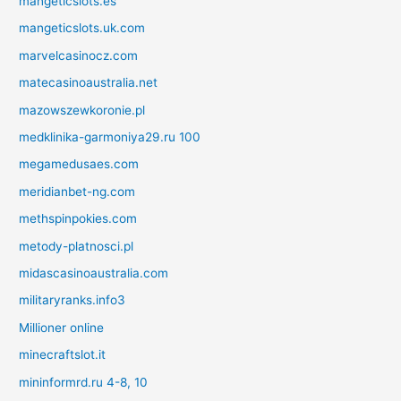
mangeticslots.es
mangeticslots.uk.com
marvelcasinocz.com
matecasinoaustralia.net
mazowszewkoronie.pl
medklinika-garmoniya29.ru 100
megamedusaes.com
meridianbet-ng.com
methspinpokies.com
metody-platnosci.pl
midascasinoaustralia.com
militaryranks.info3
Millioner online
minecraftslot.it
mininformrd.ru 4-8, 10