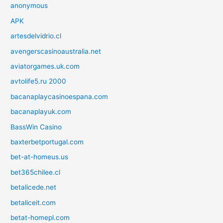
anonymous
APK
artesdelvidrio.cl
avengerscasinoaustralia.net
aviatorgames.uk.com
avtolife5.ru 2000
bacanaplaycasinoespana.com
bacanaplayuk.com
BassWin Casino
baxterbetportugal.com
bet-at-homeus.us
bet365chilee.cl
betalicede.net
betaliceit.com
betat-homepl.com