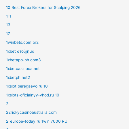
10 Best Forex Brokers for Scalping 2026
111
13
17
1winbets.com.br2
1xbet στοίχημα
1xbetapp-ph.com3
1xbetcasinoca.net
1xbetph.net2
1xslot.beregaevo.ru 10
1xslots-oficialnyy-vhod.ru 10
2
22rickycasinoaustralia.com
2_europe-today.ru 1win 7000 RU