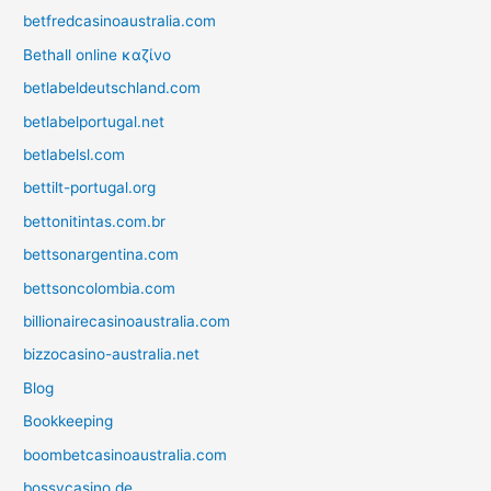
betfredcasinoaustralia.com
Bethall online καζίνο
betlabeldeutschland.com
betlabelportugal.net
betlabelsl.com
bettilt-portugal.org
bettonitintas.com.br
bettsonargentina.com
bettsoncolombia.com
billionairecasinoaustralia.com
bizzocasino-australia.net
Blog
Bookkeeping
boombetcasinoaustralia.com
bossycasino.de