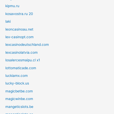
kipmu.ru
kosavostra.ru 20
laki
leoncasinoau.net
lex-casinopt.com
lexcasinodeutschland.com
lexcasinolatvia.com
losalercesmaipu.cl x1
lottomaticade.com
luckiamx.com
lucky-block.us
magicbetbe.com
magicwinbe.com
mangeticslots.be