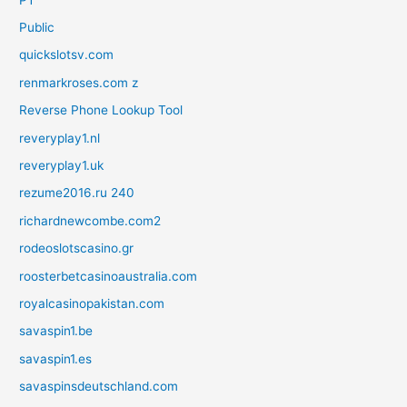
Public
quickslotsv.com
renmarkroses.com z
Reverse Phone Lookup Tool
reveryplay1.nl
reveryplay1.uk
rezume2016.ru 240
richardnewcombe.com2
rodeoslotscasino.gr
roosterbetcasinoaustralia.com
royalcasinopakistan.com
savaspin1.be
savaspin1.es
savaspinsdeutschland.com