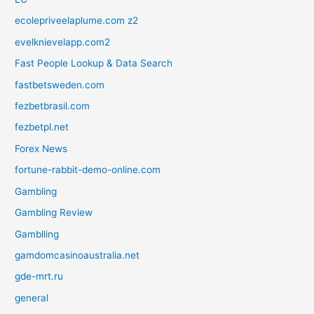
ecolepriveelaplume.com z2
evelknievelapp.com2
Fast People Lookup & Data Search
fastbetsweden.com
fezbetbrasil.com
fezbetpl.net
Forex News
fortune-rabbit-demo-online.com
Gambling
Gambling Review
Gamblling
gamdomcasinoaustralia.net
gde-mrt.ru
general