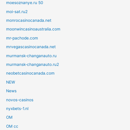
moesoznanye.ru 50
moi-sat.ru2
monrocasinocanada.net
moonwincasinoaustralia.com
mr-pachode.com
mrvegascasinocanada.net
murmansk-changanauto.ru
murmansk-changanauto.ru2
neobetcasinocanada.com
NEW
News
novos-casinos
nyxbets-1.nl
OM
OM cc