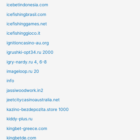
icebetindonesia.com
icefishingbrasil.com
icefishinggames.net
icefishinggioco.it
ignitioncasino-au.org
igrushki-opt34.ru 2000
igry-nardy.ru 4, 6-8
imageloop.ru 20
info
jassiwoodwork.in2
jeetcitycasinoaustralia.net
kazino-bezdepozita.store 1000
kiddy-plus.ru
kingbet-greece.com
kingbetde.com