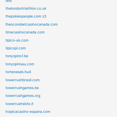
test
thelondontriathlon.co.uk
thepokiespeople.com z3
thescorebetcasinocanada.com
timecasinocanada.com
tipico-uk.com
tipicopl.com
tonyspins1.be
tonyspinsau.com
tortenesek.hu4
towerrushbrasil.com
towerrushgames.be
towerrushgames.org
towerrushslots.it
tropicacasino-espana.com