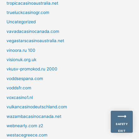
tropicacasinoaustralia.net
trueluckcasinogr.com
Uncategorized
vavadacasinocanada.com
vegastarscasinoaustralia.net
vinoora.ru 100
visionuk.org.uk
vkusv-promokod.ru 2000
voddsespana.com
voddsfr.com
voxcasino1.nl
vulkancasinodeutschland.com
wazambacasinocanada.net
SAFETY
webnearly.com z2
EXIT
westacegreece.com