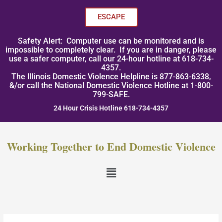
Skip
to
ESCAPE
content
Safety Alert: Computer use can be monitored and is
impossible to completely clear. If you are in danger, please
use a safer computer, call our 24-hour hotline at 618-734-
4357.
The Illinois Domestic Violence Helpline is 877-863-6338,
&/or call the National Domestic Violence Hotline at 1-800-
799-SAFE.
24 Hour Crisis Hotline 618-734-4357
Working Together to End Domestic Violence
Menu