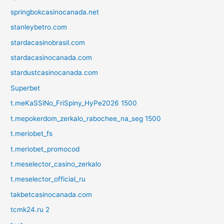
springbokcasinocanada.net
stanleybetro.com
stardacasinobrasil.com
stardacasinocanada.com
stardustcasinocanada.com
Superbet
t.meKaSSiNo_FriSpiny_HyPe2026 1500
t.mepokerdom_zerkalo_rabochee_na_seg 1500
t.meriobet_fs
t.meriobet_promocod
t.meselector_casino_zerkalo
t.meselector_official_ru
takbetcasinocanada.com
tcmk24.ru 2