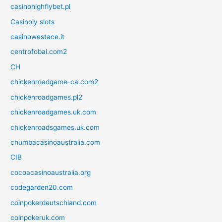
casinohighflybet.pl
Casinoly slots
casinowestace.it
centrofobal.com2
CH
chickenroadgame-ca.com2
chickenroadgames.pl2
chickenroadgames.uk.com
chickenroadsgames.uk.com
chumbacasinoaustralia.com
CIB
cocoacasinoaustralia.org
codegarden20.com
coinpokerdeutschland.com
coinpokeruk.com