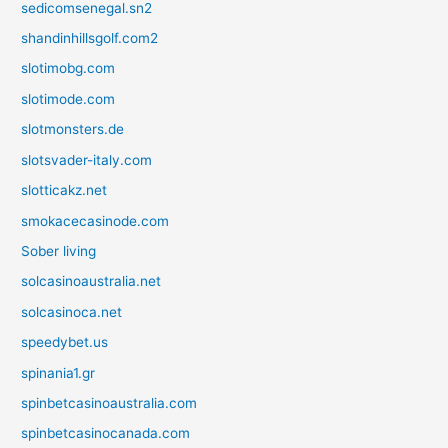
sedicomsenegal.sn2
shandinhillsgolf.com2
slotimobg.com
slotimode.com
slotmonsters.de
slotsvader-italy.com
slotticakz.net
smokacecasinode.com
Sober living
solcasinoaustralia.net
solcasinoca.net
speedybet.us
spinania1.gr
spinbetcasinoaustralia.com
spinbetcasinocanada.com