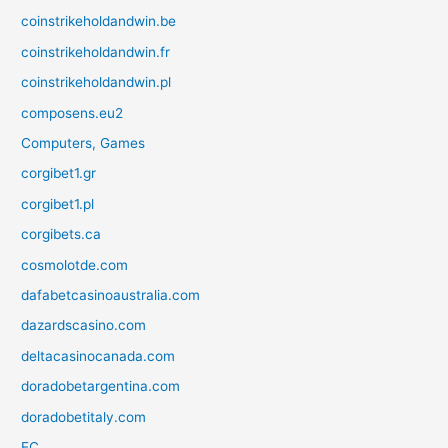
coinstrikeholdandwin.be
coinstrikeholdandwin.fr
coinstrikeholdandwin.pl
composens.eu2
Computers, Games
corgibet1.gr
corgibet1.pl
corgibets.ca
cosmolotde.com
dafabetcasinoaustralia.com
dazardscasino.com
deltacasinocanada.com
doradobetargentina.com
doradobetitaly.com
EC