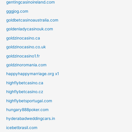
gentingcasinoireland.com
gggjog.com
goldbetcasinoaustralia.com
goldenladycasinouk.com
goldzinocasino.ca
goldzinocasino.co.uk
goldzinocasino1.fr
goldzinoromania.com
happyhappymarriage.org x1
highflybetcasino.ca
highflybetcasino.cz
highflybetsportugal.com
hungary888poker.com
hyderabadweddingcars.in
icebetbrasil.com