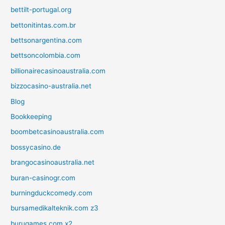
bettilt-portugal.org
bettonitintas.com.br
bettsonargentina.com
bettsoncolombia.com
billionairecasinoaustralia.com
bizzocasino-australia.net
Blog
Bookkeeping
boombetcasinoaustralia.com
bossycasino.de
brangocasinoaustralia.net
buran-casinogr.com
burningduckcomedy.com
bursamedikalteknik.com z3
burugames.com x2