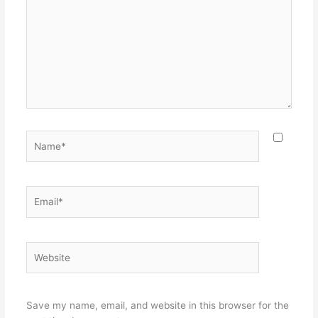
Name*
Email*
Website
Save my name, email, and website in this browser for the