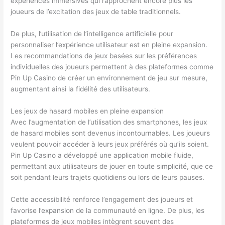
expériences immersives qui rapprochent encore plus les
joueurs de l’excitation des jeux de table traditionnels.
De plus, l’utilisation de l’intelligence artificielle pour
personnaliser l’expérience utilisateur est en pleine expansion.
Les recommandations de jeux basées sur les préférences
individuelles des joueurs permettent à des plateformes comme
Pin Up Casino de créer un environnement de jeu sur mesure,
augmentant ainsi la fidélité des utilisateurs.
Les jeux de hasard mobiles en pleine expansion
Avec l’augmentation de l’utilisation des smartphones, les jeux
de hasard mobiles sont devenus incontournables. Les joueurs
veulent pouvoir accéder à leurs jeux préférés où qu’ils soient.
Pin Up Casino a développé une application mobile fluide,
permettant aux utilisateurs de jouer en toute simplicité, que ce
soit pendant leurs trajets quotidiens ou lors de leurs pauses.
Cette accessibilité renforce l’engagement des joueurs et
favorise l’expansion de la communauté en ligne. De plus, les
plateformes de jeux mobiles intègrent souvent des