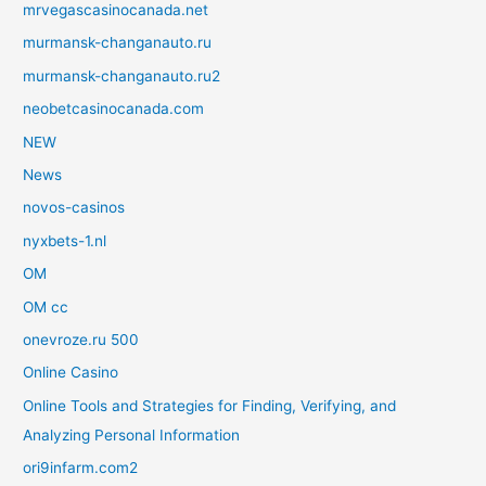
mrvegascasinocanada.net
murmansk-changanauto.ru
murmansk-changanauto.ru2
neobetcasinocanada.com
NEW
News
novos-casinos
nyxbets-1.nl
OM
OM cc
onevroze.ru 500
Online Casino
Online Tools and Strategies for Finding, Verifying, and
Analyzing Personal Information
ori9infarm.com2