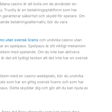
 sådana casino är att kolla om de använder en
y. Trustly är en betalningsplattform som har
 garanterar säkerhet och skydd för spelare. Om
nande betalningsalternativ, bör du vara
ino utan svensk licens
och undvika casino utan
har en spelpaus. Spelpaus är ett viktigt mekanism
roblem med spelande. Om du inte kan aktivera
r det ett tydligt tecken att det inte har en svensk
oblem med en casino webbplats, bör du undvika
plats som har en giltig svensk licens och som har
aus. Detta skyddar dig och gör att du kan njuta av
finns det flera alternativ som kan passa dina