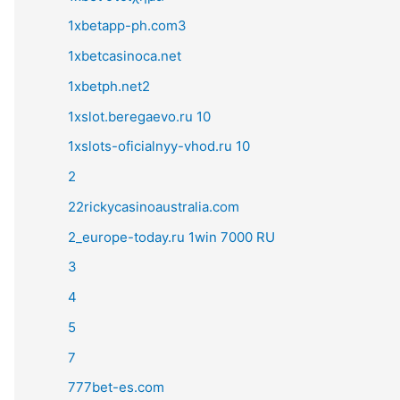
1xbetapp-ph.com3
1xbetcasinoca.net
1xbetph.net2
1xslot.beregaevo.ru 10
1xslots-oficialnyy-vhod.ru 10
2
22rickycasinoaustralia.com
2_europe-today.ru 1win 7000 RU
3
4
5
7
777bet-es.com