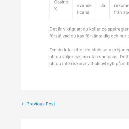
Casino
svensk
Ja
rekomm
X
licens
från sp
Det är viktigt att du kollar på spelregler
förstå vad du kan förvänta dig och hur d
Om du letar efter en plats som erbjud
att du väljer casino utan spelpaus. Dett
att du inte riskerar att bli avbrytt på mit
←
Previous Post