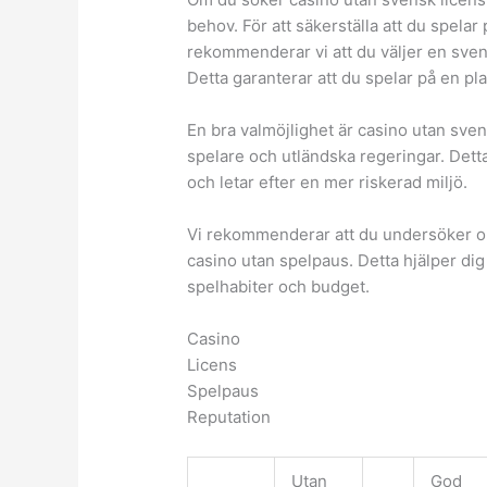
behov. För att säkerställa att du spelar 
rekommenderar vi att du väljer en sve
Detta garanterar att du spelar på en pl
En bra valmöjlighet är casino utan sv
spelare och utländska regeringar. Detta
och letar efter en mer riskerad miljö.
Vi rekommenderar att du undersöker ol
casino utan spelpaus. Detta hjälper dig
spelhabiter och budget.
Casino
Licens
Spelpaus
Reputation
Utan
God