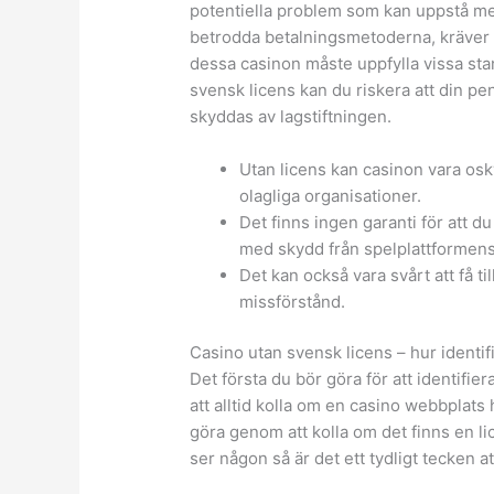
potentiella problem som kan uppstå med
betrodda betalningsmetoderna, kräver li
dessa casinon måste uppfylla vissa sta
svensk licens kan du riskera att din pen
skyddas av lagstiftningen.
Utan licens kan casinon vara osky
olagliga organisationer.
Det finns ingen garanti för att d
med skydd från spelplattformens
Det kan också vara svårt att få 
missförstånd.
Casino utan svensk licens – hur identif
Det första du bör göra för att identifie
att alltid kolla om en casino webbplats
göra genom att kolla om det finns en 
ser någon så är det ett tydligt tecken at