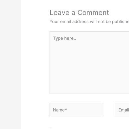
Leave a Comment
Your email address will not be publish
Type
here..
Name*
Email*