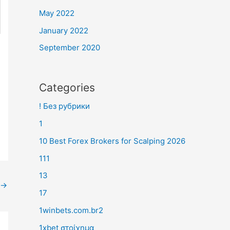
May 2022
January 2022
September 2020
Categories
! Без рубрики
1
10 Best Forex Brokers for Scalping 2026
111
13
→
17
1winbets.com.br2
1xbet στοίχημα