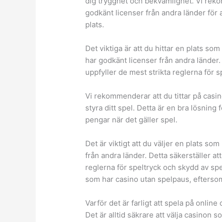
dig trygghet och bekvämlighet. Vi rek
godkänt licenser från andra länder för 
plats.
Det viktiga är att du hittar en plats 
har godkänt licenser från andra länder.
uppfyller de mest strikta reglerna för 
Vi rekommenderar att du tittar på casino
styra ditt spel. Detta är en bra lösning 
pengar när det gäller spel.
Det är viktigt att du väljer en plats s
från andra länder. Detta säkerställer at
reglerna för speltryck och skydd av spel
som har casino utan spelpaus, eftersom de
Varför det är farligt att spela på onlin
Det är alltid säkrare att välja casinon 