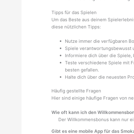
Tipps für das Spielen
Um das Beste aus deinem Spielerlebn
diese nützlichen Tipps:
Nutze immer die verfügbaren Bo
Spiele verantwortungsbewusst u
Informiere dich über die Spiele, 
Teste verschiedene Spiele mit F
besten gefallen.
Halte dich über die neuesten P
Häufig gestellte Fragen
Hier sind einige häufige Fragen von n
Wie oft kann ich den Willkommensbo
Der Willkommensbonus kann nur ein
Gibt es eine mobile App für das Smo