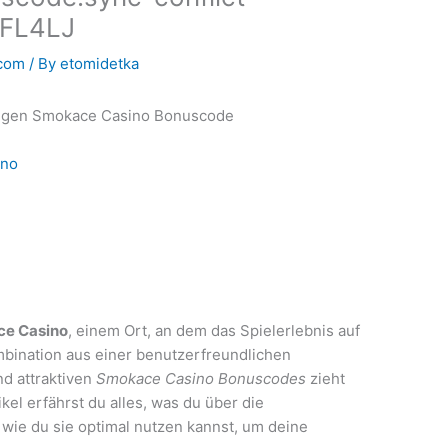
FL4LJ
com
/ By
etomidetka
rtigen Smokace Casino Bonuscode
ino
e Casino
, einem Ort, an dem das Spielerlebnis auf
mbination aus einer benutzerfreundlichen
nd attraktiven
Smokace Casino Bonuscodes
zieht
ikel erfährst du alles, was du über die
wie du sie optimal nutzen kannst, um deine