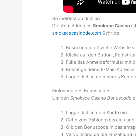
So meldest du dich an
Die Anmeldung im
Smokace Casino
is
smokacecasinode.com
Schritte:
Besuche die offizielle Website 
Klicke auf den Button „Registrie
Fülle das Anmeldeformular mit d
Bestätige deine E-Mail-Adresse
Logge dich in dein neues Konto 
Einlösung des Bonuscodes
Um den
Smokace Casino Bonuscode
ei
Logge dich in dein Konto ein.
Gehe zum Zahlungsbereich und 
Gib den Bonuscode in das entsp
Vervollständige die Einzahlung u