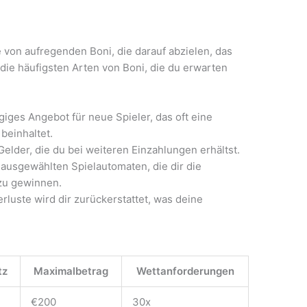
 von aufregenden Boni, die darauf abzielen, das
 die häufigsten Arten von Boni, die du erwarten
iges Angebot für neue Spieler, das oft eine
beinhaltet.
elder, die du bei weiteren Einzahlungen erhältst.
ausgewählten Spielautomaten, die dir die
 zu gewinnen.
erluste wird dir zurückerstattet, was deine
tz
Maximalbetrag
Wettanforderungen
€200
30x