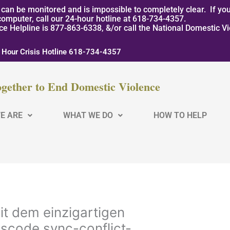
can be monitored and is impossible to completely clear. If you
computer, call our 24-hour hotline at 618-734-4357.
nce Helpline is 877-863-6338, &/or call the National Domestic V
 Hour Crisis Hotline 618-734-4357
gether to End Domestic Violence
E ARE
WHAT WE DO
HOW TO HELP
it dem einzigartigen
code.sync-conflict-