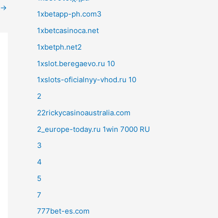
→
1xbetapp-ph.com3
1xbetcasinoca.net
1xbetph.net2
1xslot.beregaevo.ru 10
1xslots-oficialnyy-vhod.ru 10
2
22rickycasinoaustralia.com
2_europe-today.ru 1win 7000 RU
3
4
5
7
777bet-es.com