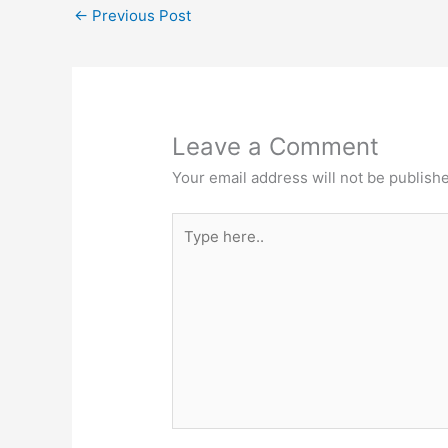
←
Previous Post
Leave a Comment
Your email address will not be publish
Type
here..