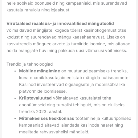
neile sobivaid boonuseid ning kampaaniaid, mis suurendavad
kasutaja rahulolu ning lojaalsust.
Virutaalsed reaalsus- ja innovaatilised mängutoolid
võimaldavad mängijatel kogeda tõelist kasiinokogemust otse
kodust ning suurendavad mängu kaasahaaravust. Lisaks on
kasvutrendis mängueelarvete ja turniiride loomine, mis aitavad
hoida mängijate huvi ning pakkuda uusi võimalusi võitmiseks.
Trendid ja tehnoloogiad
Mobilne mängimine
on muutunud peamiseks trendiks,
kuna enamik kasutajaid eelistab mängida nutiseadmetel.
Kasiinod investeerivad õigeaegsete ja mobiilisõbralike
platvormide loomisesse.
Krüptovaluutad
võimaldavad kasutajatel teha
anonüümseid ning turvalisi tehinguid, mis on oluliseks
trendiks 2023. aastal.
Mitmekeelses keskkonnas
töötamine ja kultuuripõhised
kampaaniad aitavad laiendada kasiinode haaret ning
meelitada rahvusvahelisi mängijaid.