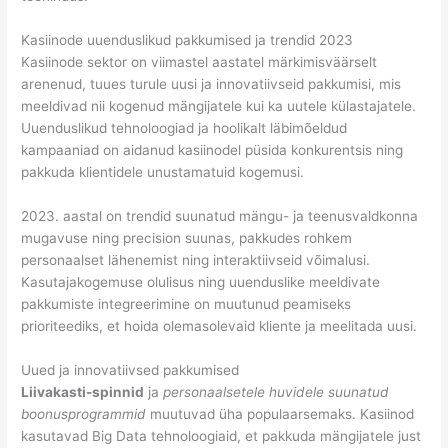
Kasiinode uuenduslikud pakkumised ja trendid 2023
Kasiinode sektor on viimastel aastatel märkimisväärselt
arenenud, tuues turule uusi ja innovatiivseid pakkumisi, mis
meeldivad nii kogenud mängijatele kui ka uutele külastajatele.
Uuenduslikud tehnoloogiad ja hoolikalt läbimõeldud
kampaaniad on aidanud kasiinodel püsida konkurentsis ning
pakkuda klientidele unustamatuid kogemusi.
2023. aastal on trendid suunatud mängu- ja teenusvaldkonna
mugavuse ning precision suunas, pakkudes rohkem
personaalset lähenemist ning interaktiivseid võimalusi.
Kasutajakogemuse olulisus ning uuenduslike meeldivate
pakkumiste integreerimine on muutunud peamiseks
prioriteediks, et hoida olemasolevaid kliente ja meelitada uusi.
Uued ja innovatiivsed pakkumised
Liivakasti-spinnid
ja
personaalsetele huvidele suunatud
boonusprogrammid
muutuvad üha populaarsemaks. Kasiinod
kasutavad Big Data tehnoloogiaid, et pakkuda mängijatele just