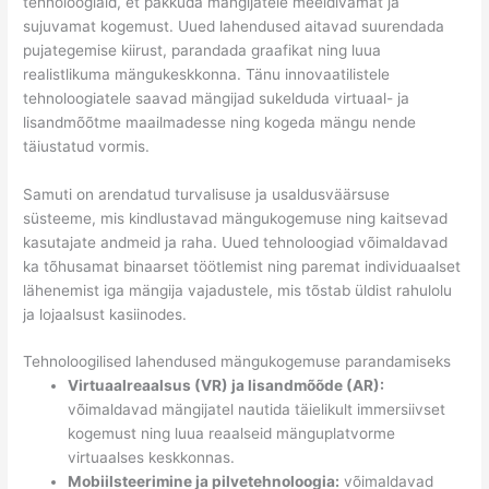
tehnoloogiaid, et pakkuda mängijatele meeldivamat ja
sujuvamat kogemust. Uued lahendused aitavad suurendada
pujategemise kiirust, parandada graafikat ning luua
realistlikuma mängukeskkonna. Tänu innovaatilistele
tehnoloogiatele saavad mängijad sukelduda virtuaal- ja
lisandmõõtme maailmadesse ning kogeda mängu nende
täiustatud vormis.
Samuti on arendatud turvalisuse ja usaldusväärsuse
süsteeme, mis kindlustavad mängukogemuse ning kaitsevad
kasutajate andmeid ja raha. Uued tehnoloogiad võimaldavad
ka tõhusamat binaarset töötlemist ning paremat individuaalset
lähenemist iga mängija vajadustele, mis tõstab üldist rahulolu
ja lojaalsust kasiinodes.
Tehnoloogilised lahendused mängukogemuse parandamiseks
Virtuaalreaalsus (VR) ja lisandmõõde (AR):
võimaldavad mängijatel nautida täielikult immersiivset
kogemust ning luua reaalseid mänguplatvorme
virtuaalses keskkonnas.
Mobiilsteerimine ja pilvetehnoloogia:
võimaldavad