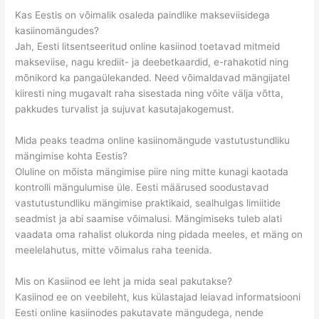
Kas Eestis on võimalik osaleda paindlike makseviisidega
kasiinomängudes?
Jah, Eesti litsentseeritud online kasiinod toetavad mitmeid
makseviise, nagu krediit- ja deebetkaardid, e-rahakotid ning
mõnikord ka pangaülekanded. Need võimaldavad mängijatel
kiiresti ning mugavalt raha sisestada ning võite välja võtta,
pakkudes turvalist ja sujuvat kasutajakogemust.
Mida peaks teadma online kasiinomängude vastutustundliku
mängimise kohta Eestis?
Oluline on mõista mängimise piire ning mitte kunagi kaotada
kontrolli mängulumise üle. Eesti määrused soodustavad
vastutustundliku mängimise praktikaid, sealhulgas limiitide
seadmist ja abi saamise võimalusi. Mängimiseks tuleb alati
vaadata oma rahalist olukorda ning pidada meeles, et mäng on
meelelahutus, mitte võimalus raha teenida.
Mis on Kasiinod ee leht ja mida seal pakutakse?
Kasiinod ee on veebileht, kus külastajad leiavad informatsiooni
Eesti online kasiinodes pakutavate mängudega, nende