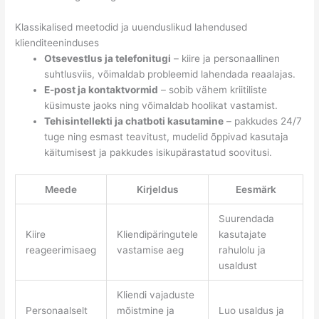
Klassikalised meetodid ja uuenduslikud lahendused
klienditeeninduses
Otsevestlus ja telefonitugi
– kiire ja personaallinen
suhtlusviis, võimaldab probleemid lahendada reaalajas.
E-post ja kontaktvormid
– sobib vähem kriitiliste
küsimuste jaoks ning võimaldab hoolikat vastamist.
Tehisintellekti ja chatboti kasutamine
– pakkudes 24/7
tuge ning esmast teavitust, mudelid õppivad kasutaja
käitumisest ja pakkudes isikupärastatud soovitusi.
Meede
Kirjeldus
Eesmärk
Suurendada
Kiire
Kliendipäringutele
kasutajate
reageerimisaeg
vastamise aeg
rahulolu ja
usaldust
Kliendi vajaduste
Personaalselt
mõistmine ja
Luo usaldus ja