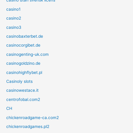
casino utan svensk licens
casino1
casino2
casino3
casinobaxterbet.de
casinocorgibet.de
casinogenting-uk.com
casinogoldzino.de
casinohighflybet.pl
Casinoly slots
casinowestace.it
centrofobal.com2
CH
chickenroadgame-ca.com2
chickenroadgames.pl2