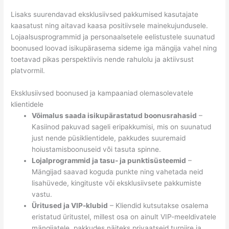
Lisaks suurendavad eksklusiivsed pakkumised kasutajate
kaasatust ning aitavad kaasa positiivsele mainekujundusele.
Lojaalsusprogrammid ja personaalsetele eelistustele suunatud
boonused loovad isikupärasema sideme iga mängija vahel ning
toetavad pikas perspektiivis nende rahulolu ja aktiivsust
platvormil.
Eksklusiivsed boonused ja kampaaniad olemasolevatele
klientidele
Võimalus saada isikupärastatud boonusrahasid
–
Kasiinod pakuvad sageli eripakkumisi, mis on suunatud
just nende püsiklientidele, pakkudes suuremaid
hoiustamisboonuseid või tasuta spinne.
Lojalprogrammid ja tasu- ja punktisüsteemid
–
Mängijad saavad koguda punkte ning vahetada neid
lisahüvede, kingituste või eksklusiivsete pakkumiste
vastu.
Üritused ja VIP-klubid
– Kliendid kutsutakse osalema
eristatud üritustel, millest osa on ainult VIP-meeldivatele
mängijatele, pakkudes näiteks privaatseid turniire ja