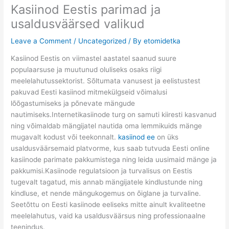
Kasiinod Eestis parimad ja
usaldusväärsed valikud
Leave a Comment
/
Uncategorized
/ By
etomidetka
Kasiinod Eestis on viimastel aastatel saanud suure
populaarsuse ja muutunud oluliseks osaks riigi
meelelahutussektorist. Sõltumata vanusest ja eelistustest
pakuvad Eesti kasiinod mitmekülgseid võimalusi
lõõgastumiseks ja põnevate mängude
nautimiseks.Internetikasiinode turg on samuti kiiresti kasvanud
ning võimaldab mängijatel nautida oma lemmikuids mänge
mugavalt kodust või teekonnalt.
kasiinod ee
on üks
usaldusväärsemaid platvorme, kus saab tutvuda Eesti online
kasiinode parimate pakkumistega ning leida uusimaid mänge ja
pakkumisi.Kasiinode regulatsioon ja turvalisus on Eestis
tugevalt tagatud, mis annab mängijatele kindlustunde ning
kindluse, et nende mängukogemus on õiglane ja turvaline.
Seetõttu on Eesti kasiinode eeliseks mitte ainult kvaliteetne
meelelahutus, vaid ka usaldusväärsus ning professionaalne
teenindus.