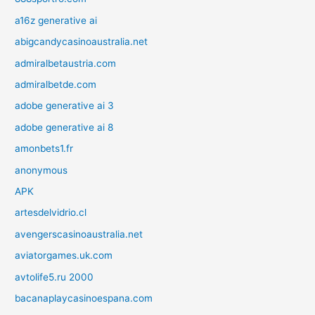
a16z generative ai
abigcandycasinoaustralia.net
admiralbetaustria.com
admiralbetde.com
adobe generative ai 3
adobe generative ai 8
amonbets1.fr
anonymous
APK
artesdelvidrio.cl
avengerscasinoaustralia.net
aviatorgames.uk.com
avtolife5.ru 2000
bacanaplaycasinoespana.com