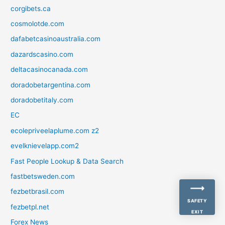
corgibets.ca
cosmolotde.com
dafabetcasinoaustralia.com
dazardscasino.com
deltacasinocanada.com
doradobetargentina.com
doradobetitaly.com
EC
ecolepriveelaplume.com z2
evelknievelapp.com2
Fast People Lookup & Data Search
fastbetsweden.com
fezbetbrasil.com
SAFETY
fezbetpl.net
EXIT
Forex News