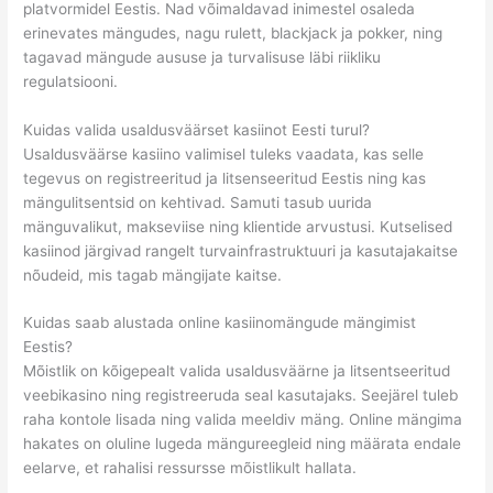
platvormidel Eestis. Nad võimaldavad inimestel osaleda
erinevates mängudes, nagu rulett, blackjack ja pokker, ning
tagavad mängude aususe ja turvalisuse läbi riikliku
regulatsiooni.
Kuidas valida usaldusväärset kasiinot Eesti turul?
Usaldusväärse kasiino valimisel tuleks vaadata, kas selle
tegevus on registreeritud ja litsenseeritud Eestis ning kas
mängulitsentsid on kehtivad. Samuti tasub uurida
mänguvalikut, makseviise ning klientide arvustusi. Kutselised
kasiinod järgivad rangelt turvainfrastruktuuri ja kasutajakaitse
nõudeid, mis tagab mängijate kaitse.
Kuidas saab alustada online kasiinomängude mängimist
Eestis?
Mõistlik on kõigepealt valida usaldusväärne ja litsentseeritud
veebikasino ning registreeruda seal kasutajaks. Seejärel tuleb
raha kontole lisada ning valida meeldiv mäng. Online mängima
hakates on oluline lugeda mängureegleid ning määrata endale
eelarve, et rahalisi ressursse mõistlikult hallata.