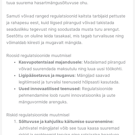
tuua suurema hasartmängusõltuvuse ohu.
Samuti võivad ranged regulatsioonid kaitsta tarbijaid pettuste
ja rahapesu eest, kuid liigsed piirangud võivad takistada
seaduslikku tegevust ning soodustada musta turu arengut.
Seetõttu on oluline leida tasakaal, mis tagab turvalisuse ning
võimaldab kiiresti ja mugavalt mängida.
Roosid regulatsioonide muutmisel
Kasvupotentsiaal majandusele:
Madalamad piirangud
võivad suurendada maksutulu ning luua uusi töökohti.
Ligipääsetavus ja mugavus:
Mängijad saavad
legitiimseid ja turvalisi teenuseid hõlpsasti kasutada.
Uued innovaatilised teenused:
Regulatsioonide
pehmendamine loob ruumi innovatsiooniks ja uute
mänguvormide arenguks.
Riskid regulatsioonide muutmisel
Sõltuvuse ja kahjuliku käitumise suurenemine:
Juhtivatel mängijatel võib see tuua kaasa suuremad
riskid ja probleemid tervise ning sotsiaalse heaoluga.