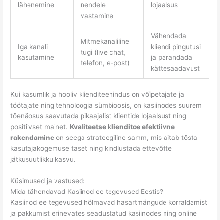
lähenemine
nendele
lojaalsus
vastamine
Vähendada
Mitmekanaliline
Iga kanali
kliendi pingutusi
tugi (live chat,
kasutamine
ja parandada
telefon, e-post)
kättesaadavust
Kui kasumlik ja hooliv klienditeenindus on võïpetajate ja
töötajate ning tehnoloogia sümbioosis, on kasiinodes suurem
tõenäosus saavutada pikaajalist klientide lojaalsust ning
positiivset mainet.
Kvaliteetse klienditoe efektiivne
rakendamine
on seega strateegiline samm, mis aitab tõsta
kasutajakogemuse taset ning kindlustada ettevõtte
jätkusuutlikku kasvu.
Küsimused ja vastused:
Mida tähendavad Kasiinod ee tegevused Eestis?
Kasiinod ee tegevused hõlmavad hasartmängude korraldamist
ja pakkumist erinevates seadustatud kasiinodes ning online