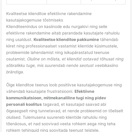
Kvaliteetse klienditoe efektiivne rakendamine
kasutajakogemuse tõstmiseks
Klienditeenindus on kasiinode edu nurgakivi ning selle
efektiivne rakendamine aitab parandada kasutajate rahulolu
ning usaldust.
Kvaliteetse klienditoe pakkumine
tähendab
kiiret ning professionaalset vastamist klientide küsimustele,
probleemide lahendamist ning isikupärastatud teenuse
osutamist.
Oluline on mõista, et kliendid ootavad tõhusat ning
sõbralikku tuge, mis suurendab nende seotust veebikasiino
brändiga
.
Õige klienditoe teenus loob positiivse kasutajakogemuse ning
vähendab kasutajate frustratsiooni.
Efektiivne
kommunikatsioon, mitmekanaliline tugi ning pidev
personali koolitus
tagavad, et kasutajad saavad abi
õigeaegselt ning tunnetavad, et nende probleemid on tõeliselt
olulised. Tulemusena suureneb klientide rahulolu ning
tõenäosus, et nad soovivad veeta rohkem aega ning teha
rohkem tehinguid ning soovitada teenust teistele.