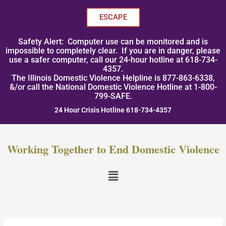
Skip
to
ESCAPE
content
Safety Alert: Computer use can be monitored and is
impossible to completely clear. If you are in danger, please
use a safer computer, call our 24-hour hotline at 618-734-
4357.
The Illinois Domestic Violence Helpline is 877-863-6338,
&/or call the National Domestic Violence Hotline at 1-800-
799-SAFE.
24 Hour Crisis Hotline 618-734-4357
Working Together to End Domestic Violence
Menu