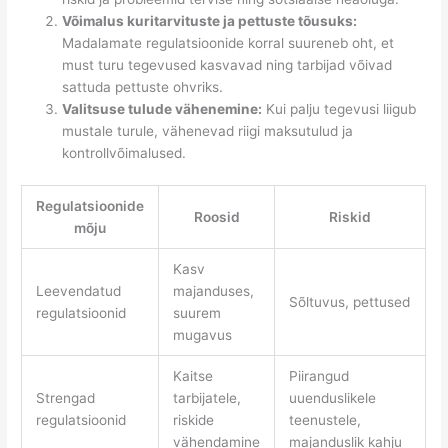
Võimalus kuritarvituste ja pettuste tõusuks:
Madalamate regulatsioonide korral suureneb oht, et
must turu tegevused kasvavad ning tarbijad võivad
sattuda pettuste ohvriks.
Valitsuse tulude vähenemine:
Kui palju tegevusi liigub
mustale turule, vähenevad riigi maksutulud ja
kontrollvõimalused.
Regulatsioonide
Roosid
Riskid
mõju
Kasv
Leevendatud
majanduses,
Sõltuvus, pettused
regulatsioonid
suurem
mugavus
Kaitse
Piirangud
Strengad
tarbijatele,
uuenduslikele
regulatsioonid
riskide
teenustele,
vähendamine
majanduslik kahju