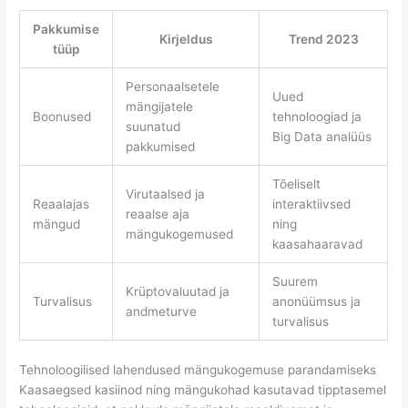
Pakkumise
Kirjeldus
Trend 2023
tüüp
Personaalsetele
Uued
mängijatele
Boonused
tehnoloogiad ja
suunatud
Big Data analüüs
pakkumised
Tõeliselt
Virutaalsed ja
Reaalajas
interaktiivsed
reaalse aja
mängud
ning
mängukogemused
kaasahaaravad
Suurem
Krüptovaluutad ja
Turvalisus
anonüümsus ja
andmeturve
turvalisus
Tehnoloogilised lahendused mängukogemuse parandamiseks
Kaasaegsed kasiinod ning mängukohad kasutavad tipptasemel