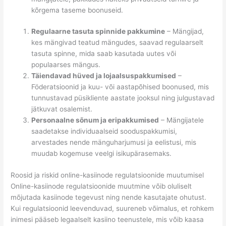
kõrgema taseme boonuseid.
Regulaarne tasuta spinnide pakkumine
– Mängijad,
kes mängivad teatud mängudes, saavad regulaarselt
tasuta spinne, mida saab kasutada uutes või
populaarses mängus.
Täiendavad hüved ja lojaalsuspakkumised
–
Föderatsioonid ja kuu- või aastapõhised boonused, mis
tunnustavad püsikliente aastate jooksul ning julgustavad
jätkuvat osalemist.
Personaalne sõnum ja eripakkumised
– Mängijatele
saadetakse individuaalseid sooduspakkumisi,
arvestades nende mänguharjumusi ja eelistusi, mis
muudab kogemuse veelgi isikupärasemaks.
Roosid ja riskid online-kasiinode regulatsioonide muutumisel
Online-kasiinode regulatsioonide muutmine võib oluliselt
mõjutada kasiinode tegevust ning nende kasutajate ohutust.
Kui regulatsioonid leevenduvad, suureneb võimalus, et rohkem
inimesi pääseb legaalselt kasiino teenustele, mis võib kaasa