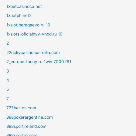
1xbetcasinoca.net
1xbetph.net2
1xslot.beregaevo.ru 10
1xslots-oficialnyy-vhod.ru 10
2
22rickycasinoaustralia.com
2_europe-today.ru 1win 7000 RU
3
4
5
7
777bet-es.com
888pokerargentina.com
888sportireland.com
888sportro.com