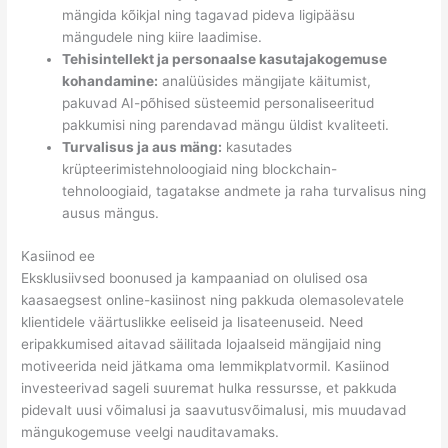
mängida kõikjal ning tagavad pideva ligipääsu
mängudele ning kiire laadimise.
Tehisintellekt ja personaalse kasutajakogemuse
kohandamine:
analüüsides mängijate käitumist,
pakuvad AI-põhised süsteemid personaliseeritud
pakkumisi ning parendavad mängu üldist kvaliteeti.
Turvalisus ja aus mäng:
kasutades
krüpteerimistehnoloogiaid ning blockchain-
tehnoloogiaid, tagatakse andmete ja raha turvalisus ning
ausus mängus.
Kasiinod ee
Eksklusiivsed boonused ja kampaaniad on olulised osa
kaasaegsest online-kasiinost ning pakkuda olemasolevatele
klientidele väärtuslikke eeliseid ja lisateenuseid. Need
eripakkumised aitavad säilitada lojaalseid mängijaid ning
motiveerida neid jätkama oma lemmikplatvormil. Kasiinod
investeerivad sageli suuremat hulka ressursse, et pakkuda
pidevalt uusi võimalusi ja saavutusvõimalusi, mis muudavad
mängukogemuse veelgi nauditavamaks.