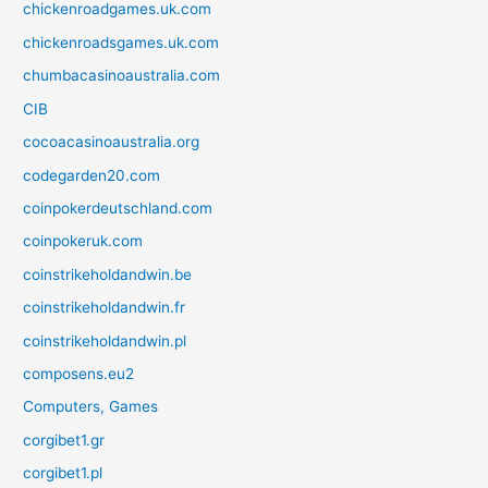
chickenroadgames.uk.com
chickenroadsgames.uk.com
chumbacasinoaustralia.com
CIB
cocoacasinoaustralia.org
codegarden20.com
coinpokerdeutschland.com
coinpokeruk.com
coinstrikeholdandwin.be
coinstrikeholdandwin.fr
coinstrikeholdandwin.pl
composens.eu2
Computers, Games
corgibet1.gr
corgibet1.pl