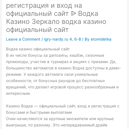
регистрация и вход на
официальный сайт ᐉ Водка
Казино Зеркало водка казино
официальный сайт
Leave a Comment
/
igry-nardy.ru 4, 6-8
/ By
etomidetka
Водка казино официальный сайт
В их числе бонусы за депозиты, кэшбэк, сезонные
промокоды, участие в турнирах и акциях с призами. Да,
большинство автоматов в казино Водка доступны в демо-
режиме. У каждого автомата свои уникальные
особенности, от бонусных раундов до бесплатных
вращений, что делает игровой процесс разнообразным и
интересным.
Казино Водка — официальный сайт, вход и регистрация с
бонусами и быстрыми выплатами
Очки начисляются за крупные множители или крупные
выигрыши, по разному. Это непередаваемый драйв