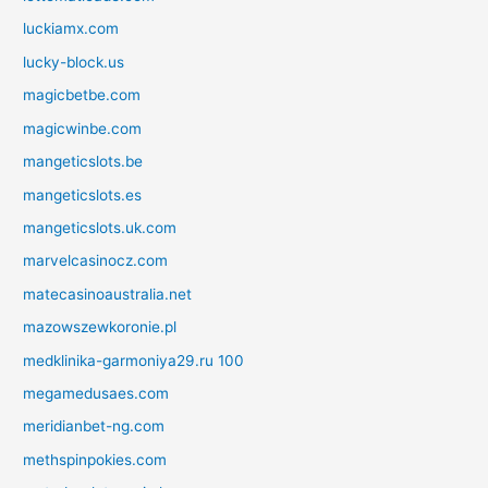
luckiamx.com
lucky-block.us
magicbetbe.com
magicwinbe.com
mangeticslots.be
mangeticslots.es
mangeticslots.uk.com
marvelcasinocz.com
matecasinoaustralia.net
mazowszewkoronie.pl
medklinika-garmoniya29.ru 100
megamedusaes.com
meridianbet-ng.com
methspinpokies.com