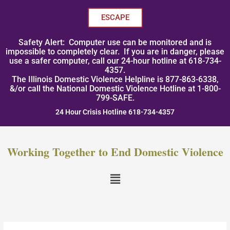
Skip
to
ESCAPE
content
Safety Alert: Computer use can be monitored and is
impossible to completely clear. If you are in danger, please
use a safer computer, call our 24-hour hotline at 618-734-
4357.
The Illinois Domestic Violence Helpline is 877-863-6338,
&/or call the National Domestic Violence Hotline at 1-800-
799-SAFE.
24 Hour Crisis Hotline 618-734-4357
Working Together to End Domestic Violence
Menu