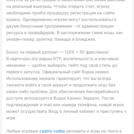
на реальный выигрыш. Чтобы открыть счет, игроку
необходимо пройти процедуру регистрации на сайте
казино. Одновременно игроки могут воспользоваться
двумя бонусными программами – от администрации
ресурса и провайдеров. В распоряжении такие игры, как
онлайн-покер, рулетка, баккара и блэкджек.
Бонус на первый депозит — 125% + 50 фриспинов!
В карточках игр видны RTP, волатильность и ключевые
механики — удобно выбирать тайтл под свой стиль до
первого запуска. Официальный сайт Водка казино
Использование зеркала гарантирует, что вы всегда
сможете войти в свой аккаунт и продолжить игру без
каких-либо проблем. Для обеспечения бесперебойного
доступа используется Водка Казино Зеркало. После
подтверждения e-mail или номера телефона, новый игрок
может осуществить Вход в личный кабинет и приступить к
игре.
Любые игровые
casino vodka
автоматы и игры на тенге в