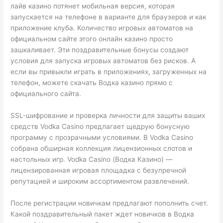
лайв казино потянет мобильная версия, которая
запускается на телефоне в варианте для браузеров и как
приложение клуба. Количество игровых автоматов на
официальном сайте этого онлайн казино просто
зашкаливает. Эти поздравительные бонусы создают
условия для запуска игровых автоматов без рисков. А
если вы привыкли играть в приложениях, загруженных на
телефон, можете скачать Водка казино прямо с
официального сайта.
SSL-шифрование и проверка личности для защиты ваших
средств Vodka Casino предлагает щедрую бонусную
программу с прозрачными условиями. В Vodka Casino
собрана обширная коллекция лицензионных слотов и
настольных игр. Vodka Casino (Водка Казино) —
лицензированная игровая площадка с безупречной
репутацией и широким ассортиментом развлечений.
После регистрации новичкам предлагают пополнить счет.
Какой поздравительный пакет ждет новичков в Водка