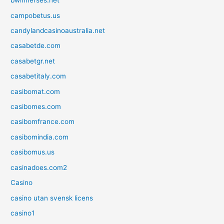
bwinnerses.net
campobetus.us
candylandcasinoaustralia.net
casabetde.com
casabetgr.net
casabetitaly.com
casibomat.com
casibomes.com
casibomfrance.com
casibomindia.com
casibomus.us
casinadoes.com2
Casino
casino utan svensk licens
casino1