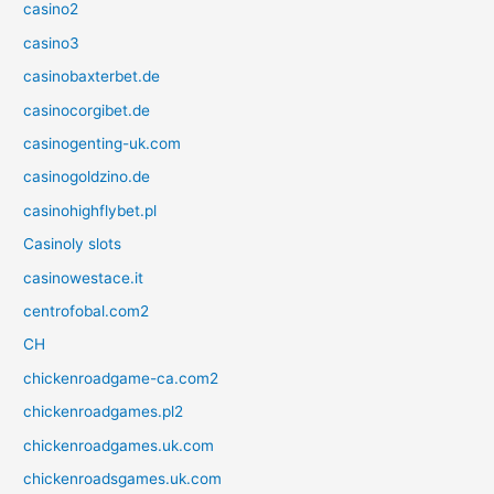
casino2
casino3
casinobaxterbet.de
casinocorgibet.de
casinogenting-uk.com
casinogoldzino.de
casinohighflybet.pl
Casinoly slots
casinowestace.it
centrofobal.com2
CH
chickenroadgame-ca.com2
chickenroadgames.pl2
chickenroadgames.uk.com
chickenroadsgames.uk.com