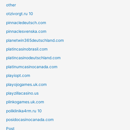
other
otzivorgt.ru 10
pinnacledeutsch.com
pinnaclesvenska.com
planetwin365deutschland.com
platincasinobrasil.com
platincasinodeutschland.com
platinumcasinocanada.com
playiopt.com
playojogames.uk.com
playzillacasino.us
plinkogames.uk.com
poliklinika4rm.ru 10
posidocasinocanada.com
Post