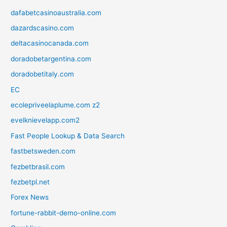
dafabetcasinoaustralia.com
dazardscasino.com
deltacasinocanada.com
doradobetargentina.com
doradobetitaly.com
EC
ecolepriveelaplume.com z2
evelknievelapp.com2
Fast People Lookup & Data Search
fastbetsweden.com
fezbetbrasil.com
fezbetpl.net
Forex News
fortune-rabbit-demo-online.com