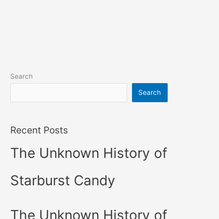
Search
Search
Recent Posts
The Unknown History of
Starburst Candy
The Unknown History of