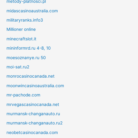
metody-platnosci.pl
midascasinoaustralia.com
militaryranks.info3
Millioner online
minecraftslot.it
mininformrd.ru 4-8, 10
moesoznanye.ru 50
moi-sat.ru2
monrocasinocanada.net
moonwincasinoaustralia.com
mr-pachode.com
mrvegascasinocanada.net
murmansk-changanauto.ru
murmansk-changanauto.ru2
neobetcasinocanada.com