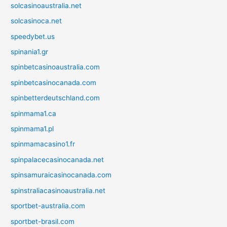
solcasinoaustralia.net
solcasinoca.net
speedybet.us
spinania1.gr
spinbetcasinoaustralia.com
spinbetcasinocanada.com
spinbetterdeutschland.com
spinmama1.ca
spinmama1.pl
spinmamacasino1.fr
spinpalacecasinocanada.net
spinsamuraicasinocanada.com
spinstraliacasinoaustralia.net
sportbet-australia.com
sportbet-brasil.com