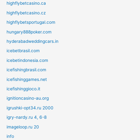
highflybetcasino.ca
highflybetcasino.cz
highflybetsportugal.com
hungary888poker.com
hyderabadweddingcars.in
icebetbrasil.com
icebetindonesia.com
icefishingbrasil.com
icefishinggames.net
icefishinggioco.it
ignitioncasino-au.org
igrushki-opt34.ru 2000
igry-nardy.ru 4, 6-8
imageloop.ru 20
info