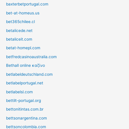
baxterbetportugal.com
bet-at-homeus.us
bet365chilee.cl
betalicede.net
betaliceit.com
betat-homepl.com
betfredcasinoaustralia.com
Bethall online καζίνο
betlabeldeutschland.com
betlabelportugal.net
betlabelsl.com
bettilt-portugal.org
bettonitintas.com.br
bettsonargentina.com
bettsoncolombia.com